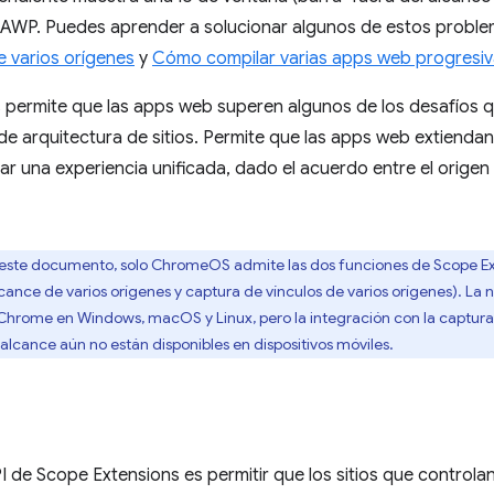
la AWP. Puedes aprender a solucionar algunos de estos proble
e varios orígenes
y
Cómo compilar varias apps web progresiv
 permite que las apps web superen algunos de los desafíos q
de arquitectura de sitios. Permite que las apps web extienda
ar una experiencia unificada, dado el acuerdo entre el origen 
este documento, solo ChromeOS admite las dos funciones de Scope Ext
nce de varios orígenes y captura de vínculos de varios orígenes). La
Chrome en Windows, macOS y Linux, pero la integración con la captura 
alcance aún no están disponibles en dispositivos móviles.
API de Scope Extensions es permitir que los sitios que control