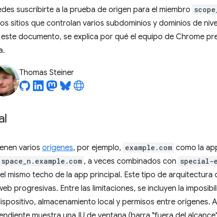
des suscribirte a la prueba de origen para el miembro
scope
los sitios que controlan varios subdominios y dominios de niv
este documento, se explica por qué el equipo de Chrome pre
a.
Thomas Steiner
al
ienen varios
orígenes
, por ejemplo,
example.com
como la app 
space_n.example.com
, a veces combinados con
special-
l mismo techo de la app principal. Este tipo de arquitectura d
eb progresivas. Entre las limitaciones, se incluyen la imposibi
dispositivo, almacenamiento local y permisos entre orígenes.
diente muestra una IU de ventana (barra "fuera del alcance")