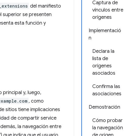
Captura de
_extensions
del manifiesto
vínculos entre
el superior se presenten
orígenes
senta esta función y
Implementació
n
Declara la
lista de
orígenes
asociados
Confirma las
principal y, luego,
asociaciones
example.com
, como
Demostración
e sitios tiene implicaciones
lidad de compartir service
Cómo probar
 Además, la navegación entre
la navegación
 que indica que el usuario
de origen