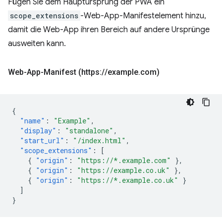
Fügen Sie dem Hauptursprung der PWA ein
scope_extensions
-Web-App-Manifestelement hinzu,
damit die Web-App ihren Bereich auf andere Ursprünge
ausweiten kann.
Web-App-Manifest (https:
/
/
example
.
com)
{
"name"
:
"Example"
,
"display"
:
"standalone"
,
"start_url"
:
"/index.html"
,
"scope_extensions"
:
[
{
"origin"
:
"https://*.example.com"
},
{
"origin"
:
"https://example.co.uk"
},
{
"origin"
:
"https://*.example.co.uk"
}
]
}