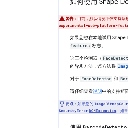
如何使用 Shape Det
警告
：目前，默认情况下仅支持条形码
experimental-web-platform-feat
如果您想在本地试用 Shape De
features
标志。
这三个检测器（
FaceDetect
的异步方法，该方法将
Ima
对于
FaceDetector
和
Bar
请仔细查看
说明
中的支持矩
要点
：如果您的
ImageBitmapSou
。如果
SecurityError
DOMException
使用
Barcode
Detecto