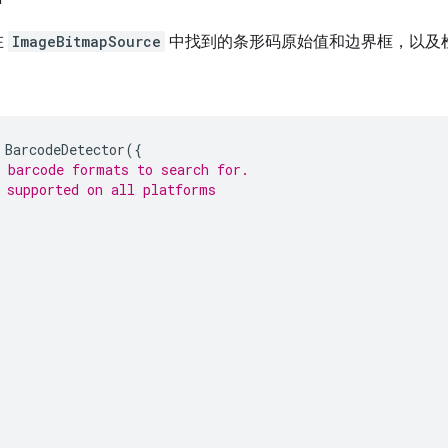
在
ImageBitmapSource
中找到的条形码原始值和边界框，以及
BarcodeDetector
({
 barcode formats to search for.
 supported on all platforms