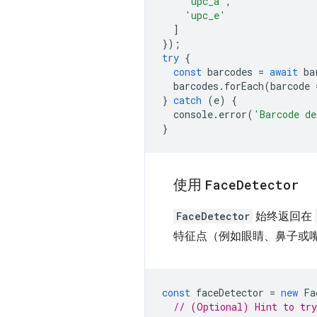
'upc_a'
,
'upc_e'
]
});
try
{
const
barcodes
=
await
ba
barcodes
.
forEach
(
barcode
}
catch
(
e
)
{
console
.
error
(
'Barcode de
}
使用
Face
Detector
FaceDetector
始终返回在
特征点（例如眼睛、鼻子或嘴
const
faceDetector
=
new
Fa
// (Optional) Hint to try