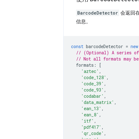
BarcodeDetector
会返回
信息。
const
barcodeDetector
=
new
// (Optional) A series of
// Not all formats may be
formats
:
[
'aztec'
,
'code_128'
,
'code_39'
,
'code_93'
,
'codabar'
,
'data_matrix'
,
'ean_13'
,
'ean_8'
,
'itf'
,
'pdf417'
,
'qr_code'
,