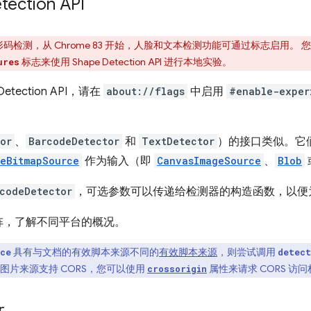
ection API
检测，从 Chrome 83 开始，人脸和文本检测功能可通过标志启用。
标志来使用 Shape Detection API 进行本地实验。
ures
tection API，请在
about://flags
中启用
#enable-exper
or
、
BarcodeDetector
和
TextDetector
）的接口类似。它
geBitmapSource
作为输入（即
CanvasImageSource
、
Blob
codeDetector
，可选参数可以传递给检测器的构造函数，以便
阵，了解不同平台的概况。
具有与文档的有效脚本来源不同的
有效脚本来源
，则尝试调用
rce
detect
图片来源支持 CORS，您可以使用
属性来请求 CORS 访
crossorigin
r