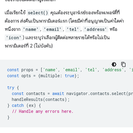
เมื่อเรียกใช้
select()
คุณต้องระบุอาร์เรย์ของพร็อพเพอร์ตี้ที่
ต้องการ ส่งคืนเป็นพารามิเตอร์แรก (โดยมีค่าที่อนุญาตเป็นค่าใดค่า
หนึ่งจาก
'name'
,
'email'
,
'tel'
,
'address'
หรือ
'icon'
) และระบุว่าเลือกผู้ติดต่อหลายรายได้หรือไม่เป็น
พารามิเตอร์ที่ 2 (ไม่บังคับ)
const
props
=
[
'name'
,
'email'
,
'tel'
,
'address'
,
'
const
opts
=
{
multiple
:
true
};
try
{
const
contacts
=
await
navigator
.
contacts
.
select
(
p
handleResults
(
contacts
);
}
catch
(
ex
)
{
// Handle any errors here.
}