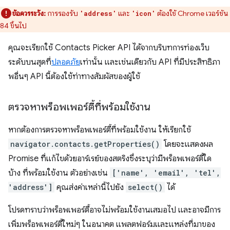
ข้อควรระวัง:
การรองรับ
และ
ต้องใช้ Chrome เวอร์ชัน
'address'
'icon'
84 ขึ้นไป
คุณจะเรียกใช้ Contacts Picker API ได้จากบริบทการท่องเว็บ
ระดับบนสุดที่
ปลอดภัย
เท่านั้น และเช่นเดียวกับ API ที่มีประสิทธิภา
พอื่นๆ API นี้ต้องใช้ท่าทางสัมผัสของผู้ใช้
ตรวจหาพร็อพเพอร์ตี้ที่พร้อมใช้งาน
หากต้องการตรวจหาพร็อพเพอร์ตี้ที่พร้อมใช้งาน ให้เรียกใช้
navigator.contacts.getProperties()
โดยจะแสดงผล
Promise ที่แก้ไขด้วยอาร์เรย์ของสตริงซึ่งระบุว่ามีพร็อพเพอร์ตี้ใด
บ้าง ที่พร้อมใช้งาน ตัวอย่างเช่น
['name', 'email', 'tel',
'address']
คุณส่งค่าเหล่านี้ไปยัง
select()
ได้
โปรดทราบว่าพร็อพเพอร์ตี้อาจไม่พร้อมใช้งานเสมอไป และอาจมีการ
เพิ่มพร็อพเพอร์ตี้ใหม่ๆ ในอนาคต แพลตฟอร์มและแหล่งที่มาของ