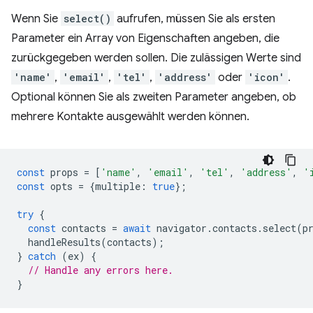
Wenn Sie
select()
aufrufen, müssen Sie als ersten
Parameter ein Array von Eigenschaften angeben, die
zurückgegeben werden sollen. Die zulässigen Werte sind
'name'
,
'email'
,
'tel'
,
'address'
oder
'icon'
.
Optional können Sie als zweiten Parameter angeben, ob
mehrere Kontakte ausgewählt werden können.
const
props
=
[
'name'
,
'email'
,
'tel'
,
'address'
,
'
const
opts
=
{
multiple
:
true
};
try
{
const
contacts
=
await
navigator
.
contacts
.
select
(
p
handleResults
(
contacts
);
}
catch
(
ex
)
{
// Handle any errors here.
}