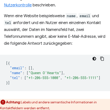
Nutzerkontrolle
beschrieben.
Wenn eine Website beispielsweise
name
,
email
und
tel
anfordert und ein Nutzer einen einzelnen Kontakt
auswählt, der Daten im Namensfeld hat, zwei
Telefonnummern angibt, aber keine E-Mail-Adresse, wird
die folgende Antwort zurückgegeben:
[{
"email"
:
[],
"name"
:
[
"Queen O'Hearts"
],
"tel"
:
[
"+1-206-555-1000"
,
"+1-206-555-1111"
]
}]
Achtung
:Labels und andere semantische Informationen in
Kontaktfeldern werden entfernt.