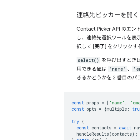
連絡先ピッカーを開く
Contact Picker API 
し、連絡先選択ツールを表
択して [
完了
] をクリックす
select()
を呼び出すとき
用できる値は
'name'
、
'e
きるかどうかを 2 番目の
const
props
=
[
'name'
,
'em
const
opts
=
{
multiple
:
tru
try
{
const
contacts
=
await
na
handleResults
(
contacts
);