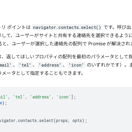
のエントリ ポイントは
navigator.contacts.select()
です。呼び出
示して、ユーザーがサイトと共有する連絡先を選択できるよう
ると、ユーザーが選択した連絡先の配列で Promise が解決され
は、返してほしいプロパティの配列を最初のパラメータとして
mail'
、
'tel'
、
'address'
、
'icon'
のいずれかです）。
パラメータとして指定することもできます。
ail'
,
'tel'
,
'address'
,
'icon'
];
e
};
vigator
.
contacts
.
select
(
props
,
opts
);