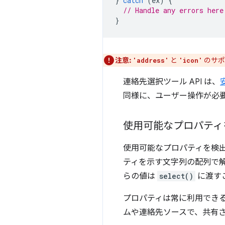
}
catch
(
ex
)
{
// Handle any errors here
}
注意:
と
のサポー
'address'
'icon'
連絡先選択ツール API は、
同様に、ユーザー操作が必
使用可能なプロパティ
使用可能なプロパティを検
ティを示す文字列の配列で解決さ
らの値は
select()
に渡す
プロパティは常に利用でき
ムや連絡先ソースで、共有