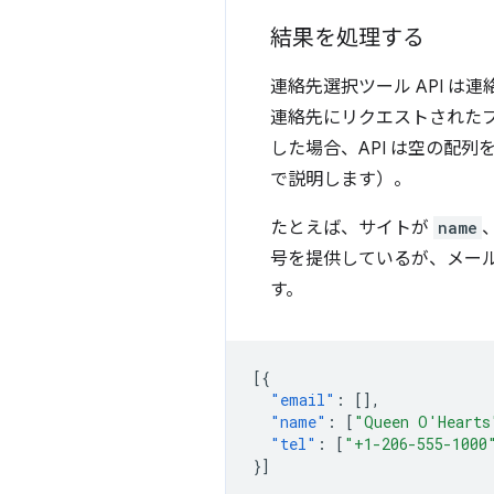
結果を処理する
連絡先選択ツール API 
連絡先にリクエストされた
した場合、API は空の配
で説明します）。
たとえば、サイトが
name
号を提供しているが、メール
す。
[{
"email"
:
[],
"name"
:
[
"Queen O'Hearts
"tel"
:
[
"+1-206-555-1000
}]