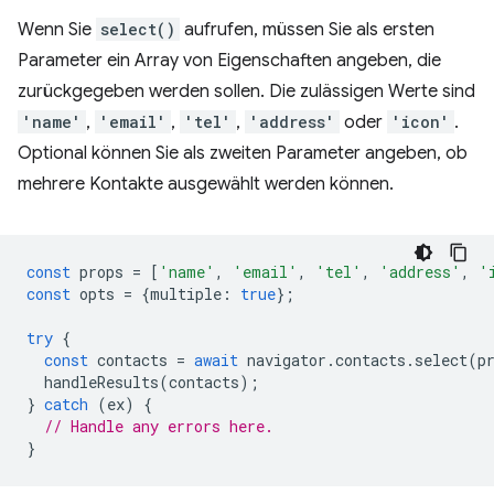
Wenn Sie
select()
aufrufen, müssen Sie als ersten
Parameter ein Array von Eigenschaften angeben, die
zurückgegeben werden sollen. Die zulässigen Werte sind
'name'
,
'email'
,
'tel'
,
'address'
oder
'icon'
.
Optional können Sie als zweiten Parameter angeben, ob
mehrere Kontakte ausgewählt werden können.
const
props
=
[
'name'
,
'email'
,
'tel'
,
'address'
,
'
const
opts
=
{
multiple
:
true
};
try
{
const
contacts
=
await
navigator
.
contacts
.
select
(
p
handleResults
(
contacts
);
}
catch
(
ex
)
{
// Handle any errors here.
}