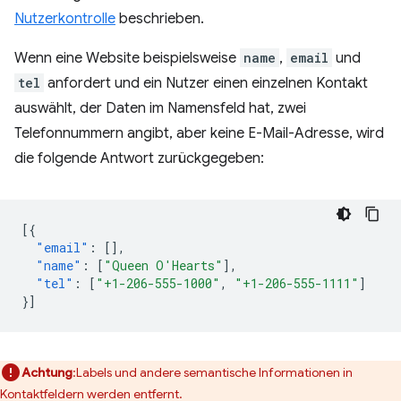
Nutzerkontrolle
beschrieben.
Wenn eine Website beispielsweise
name
,
email
und
tel
anfordert und ein Nutzer einen einzelnen Kontakt
auswählt, der Daten im Namensfeld hat, zwei
Telefonnummern angibt, aber keine E-Mail-Adresse, wird
die folgende Antwort zurückgegeben:
[{
"email"
:
[],
"name"
:
[
"Queen O'Hearts"
],
"tel"
:
[
"+1-206-555-1000"
,
"+1-206-555-1111"
]
}]
Achtung
:Labels und andere semantische Informationen in
Kontaktfeldern werden entfernt.