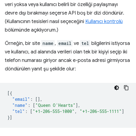
veri yoksa veya kullanıcı belirli bir özelliği paylaşmayı
devre dışı bırakmayı seçerse API boş bir dizi döndürür.
(Kullanıcının tesisleri nasıl seçeceğini
Kullanıcı kontrolü
bölümünde açıklıyorum.)
Örneğin, bir site
name
,
email
ve
tel
bilgilerini istiyorsa
ve kullanıcı, ad alanında verileri olan tek bir kişiyi seçip iki
telefon numarası giriyor ancak e-posta adresi girmiyorsa
döndürülen yanıt şu şekilde olur:
[{
"email"
:
[],
"name"
:
[
"Queen O'Hearts"
],
"tel"
:
[
"+1-206-555-1000"
,
"+1-206-555-1111"
]
}]