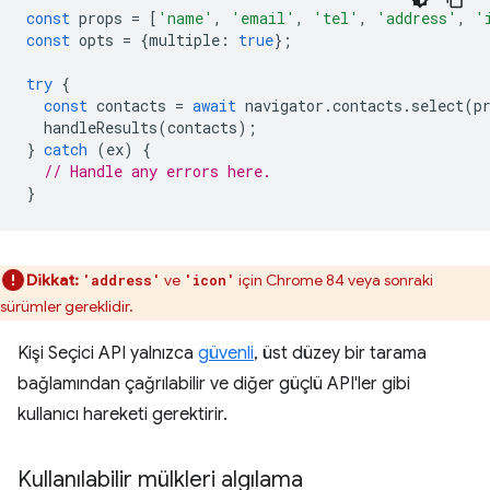
const
props
=
[
'name'
,
'email'
,
'tel'
,
'address'
,
'
const
opts
=
{
multiple
:
true
};
try
{
const
contacts
=
await
navigator
.
contacts
.
select
(
p
handleResults
(
contacts
);
}
catch
(
ex
)
{
// Handle any errors here.
}
Dikkat:
ve
için Chrome 84 veya sonraki
'address'
'icon'
sürümler gereklidir.
Kişi Seçici API yalnızca
güvenli
, üst düzey bir tarama
bağlamından çağrılabilir ve diğer güçlü API'ler gibi
kullanıcı hareketi gerektirir.
Kullanılabilir mülkleri algılama