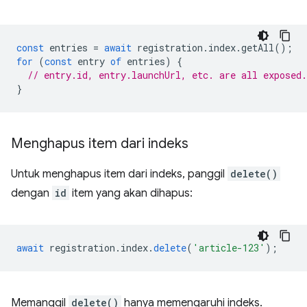
const
entries
=
await
registration
.
index
.
getAll
();
for
(
const
entry
of
entries
)
{
// entry.id, entry.launchUrl, etc. are all exposed.
}
Menghapus item dari indeks
Untuk menghapus item dari indeks, panggil
delete()
dengan
id
item yang akan dihapus:
await
registration
.
index
.
delete
(
'article-123'
);
Memanggil
delete()
hanya memengaruhi indeks.