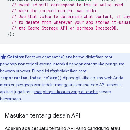
// event.id will correspond to the id value used
// when the indexed content was added.
// Use that value to determine what content, if an
// to delete from wherever your app stores it—usua
// the Cache Storage API or perhaps IndexedDB.
});
Catatan:
Peristiwa
hanya diaktifkan saat
contentdelete
penghapusan terjadi karena interaksi dengan antarmuka pengguna
bawaan browser. Fungsi ini
tidak
diaktifkan saat
dipanggil. Jika aplikasi web Anda
registration.index.delete()
memicu penghapusan indeks menggunakan metode API tersebut,
aplikasi juga harus
menghapus konten yang di-cache
secara
bersamaan.
Masukan tentang desain API
Apakah ada sesuatu tentang API yang canggung atau