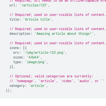
// Required; url needs to be an offline-capable HT
url
:
'/articles/123'
,
// Required; used in user-visible lists of content
title
:
'Article title'
,
// Required; used in user-visible lists of content
description
:
'Amazing article about things!'
,
// Required; used in user-visible lists of content
icons
:
[{
src
:
'/img/article-123.png'
,
sizes
:
'64x64'
,
type
:
'image/png'
,
}],
// Optional; valid categories are currently:
// 'homepage', 'article', 'video', 'audio', or ''
category
:
'article'
,
});