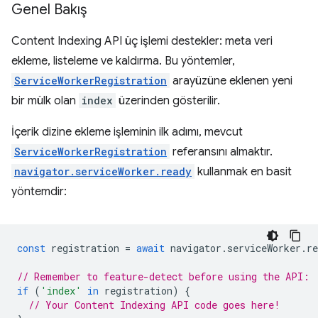
Genel Bakış
Content Indexing API üç işlemi destekler: meta veri
ekleme, listeleme ve kaldırma. Bu yöntemler,
ServiceWorkerRegistration
arayüzüne eklenen yeni
bir mülk olan
index
üzerinden gösterilir.
İçerik dizine ekleme işleminin ilk adımı, mevcut
ServiceWorkerRegistration
referansını almaktır.
navigator.serviceWorker.ready
kullanmak en basit
yöntemdir:
const
registration
=
await
navigator
.
serviceWorker
.
re
// Remember to feature-detect before using the API:
if
(
'index'
in
registration
)
{
// Your Content Indexing API code goes here!