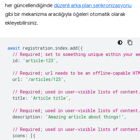
her güncellendiğinde
düzenli arka plan senkronizasyonu
gibi bir mekanizma aracılığıyla öğeleri otomatik olarak
ekleyebilirsiniz.
await
registration
.
index
.
add
({
// Required; set to something unique within your w
id
:
'article-123'
,
// Required; url needs to be an offline-capable HT
url
:
'/articles/123'
,
// Required; used in user-visible lists of content
title
:
'Article title'
,
// Required; used in user-visible lists of content
description
:
'Amazing article about things!'
,
// Required; used in user-visible lists of content
icons
:
[{