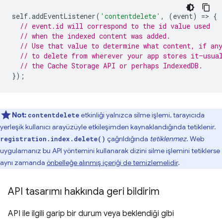
self
.
addEventListener
(
'contentdelete'
,
(
event
)
=
>
{
// event.id will correspond to the id value used
// when the indexed content was added.
// Use that value to determine what content, if an
// to delete from wherever your app stores it—usua
// the Cache Storage API or perhaps IndexedDB.
});
Not:
etkinliği yalnızca silme işlemi, tarayıcıda
contentdelete
yerleşik kullanıcı arayüzüyle etkileşimden kaynaklandığında tetiklenir.
çağrıldığında
tetiklenmez
. Web
registration.index.delete()
uygulamanız bu API yöntemini kullanarak dizini silme işlemini tetiklerse
aynı zamanda
önbelleğe alınmış içeriği de temizlemelidir
.
API tasarımı hakkında geri bildirim
API ile ilgili garip bir durum veya beklendiği gibi