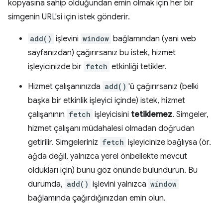
kopyasına sahip olduğundan emin olmak için her bir
simgenin URL'si için istek gönderir.
add()
işlevini
window
bağlamından (yani web
sayfanızdan) çağırırsanız bu istek, hizmet
işleyicinizde bir
fetch
etkinliği tetikler.
Hizmet çalışanınızda
add()
'ü çağırırsanız (belki
başka bir etkinlik işleyici içinde) istek, hizmet
çalışanının
fetch
işleyicisini
tetiklemez
. Simgeler,
hizmet çalışanı müdahalesi olmadan doğrudan
getirilir. Simgeleriniz
fetch
işleyicinize bağlıysa (ör.
ağda değil, yalnızca yerel önbellekte mevcut
oldukları için) bunu göz önünde bulundurun. Bu
durumda,
add()
işlevini yalnızca
window
bağlamında çağırdığınızdan emin olun.