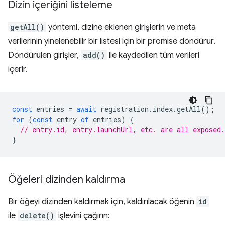
Dizin içeriğini listeleme
getAll()
yöntemi, dizine eklenen girişlerin ve meta
verilerinin yinelenebilir bir listesi için bir promise döndürür.
Döndürülen girişler,
add()
ile kaydedilen tüm verileri
içerir.
const
entries
=
await
registration
.
index
.
getAll
();
for
(
const
entry
of
entries
)
{
// entry.id, entry.launchUrl, etc. are all exposed.
}
Öğeleri dizinden kaldırma
Bir öğeyi dizinden kaldırmak için, kaldırılacak öğenin
id
ile
delete()
işlevini çağırın: