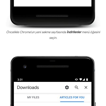
Öncelikle Chrome'un yeni sekme sayfasında
İndirilenler
menü öğesini
seçin.