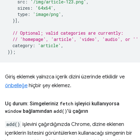
src
:
'/img/article-123.png'
,
sizes
:
'64x64'
,
type
:
'image/png'
,
}],
// Optional; valid categories are currently:
// 'homepage', 'article', 'video', 'audio', or ''
category
:
'article'
,
});
Giriş eklemek yalnızca içerik dizini üzerinde etkilidir ve
önbelleğe
hiçbir şey eklemez.
Uç durum: Simgeleriniz
fetch
işleyici kullanıyorsa
window
bağlamından
add(
)
'ü çağırın
add()
işlevini çağırdığınızda Chrome, dizine eklenen
içeriklerin listesini görüntülerken kullanacağı simgenin bir