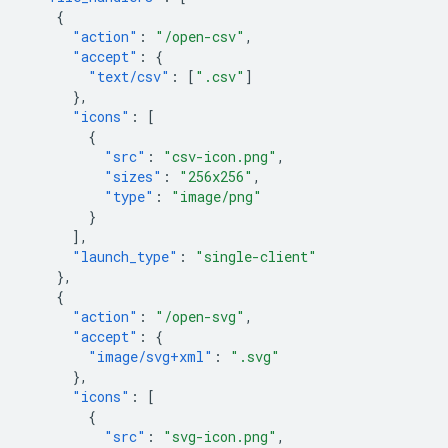
{
"action"
:
"/open-csv"
,
"accept"
:
{
"text/csv"
:
[
".csv"
]
},
"icons"
:
[
{
"src"
:
"csv-icon.png"
,
"sizes"
:
"256x256"
,
"type"
:
"image/png"
}
],
"launch_type"
:
"single-client"
},
{
"action"
:
"/open-svg"
,
"accept"
:
{
"image/svg+xml"
:
".svg"
},
"icons"
:
[
{
"src"
:
"svg-icon.png"
,