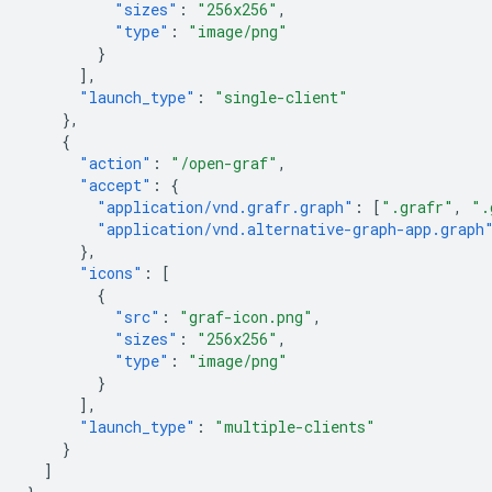
"sizes"
:
"256x256"
,
"type"
:
"image/png"
}
],
"launch_type"
:
"single-client"
},
{
"action"
:
"/open-graf"
,
"accept"
:
{
"application/vnd.grafr.graph"
:
[
".grafr"
,
".
"application/vnd.alternative-graph-app.graph
},
"icons"
:
[
{
"src"
:
"graf-icon.png"
,
"sizes"
:
"256x256"
,
"type"
:
"image/png"
}
],
"launch_type"
:
"multiple-clients"
}
]