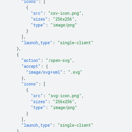
"icons"
:
[
{
"src"
:
"csv-icon.png"
,
"sizes"
:
"256x256"
,
"type"
:
"image/png"
}
],
"launch_type"
:
"single-client"
},
{
"action"
:
"/open-svg"
,
"accept"
:
{
"image/svg+xml"
:
".svg"
},
"icons"
:
[
{
"src"
:
"svg-icon.png"
,
"sizes"
:
"256x256"
,
"type"
:
"image/png"
}
],
"launch_type"
:
"single-client"
},