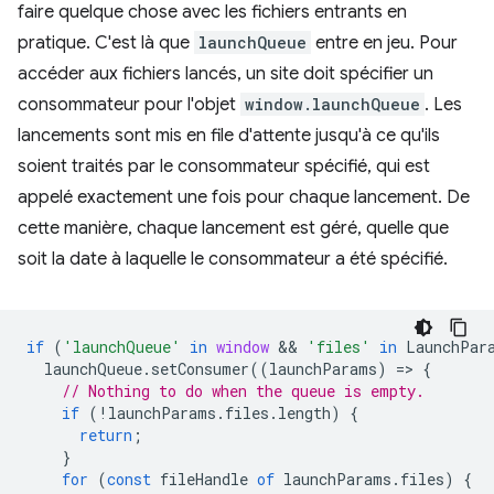
faire quelque chose avec les fichiers entrants en
pratique. C'est là que
launchQueue
entre en jeu. Pour
accéder aux fichiers lancés, un site doit spécifier un
consommateur pour l'objet
window.launchQueue
. Les
lancements sont mis en file d'attente jusqu'à ce qu'ils
soient traités par le consommateur spécifié, qui est
appelé exactement une fois pour chaque lancement. De
cette manière, chaque lancement est géré, quelle que
soit la date à laquelle le consommateur a été spécifié.
if
(
'launchQueue'
in
window
 && 
'files'
in
LaunchPar
launchQueue
.
setConsumer
((
launchParams
)
=
>
{
// Nothing to do when the queue is empty.
if
(
!
launchParams
.
files
.
length
)
{
return
;
}
for
(
const
fileHandle
of
launchParams
.
files
)
{