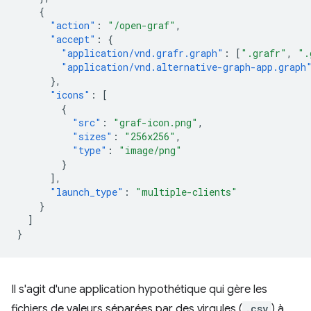
{
"action"
:
"/open-graf"
,
"accept"
:
{
"application/vnd.grafr.graph"
:
[
".grafr"
,
".
"application/vnd.alternative-graph-app.graph
},
"icons"
:
[
{
"src"
:
"graf-icon.png"
,
"sizes"
:
"256x256"
,
"type"
:
"image/png"
}
],
"launch_type"
:
"multiple-clients"
}
]
}
Il s'agit d'une application hypothétique qui gère les
fichiers de valeurs séparées par des virgules (
.csv
) à