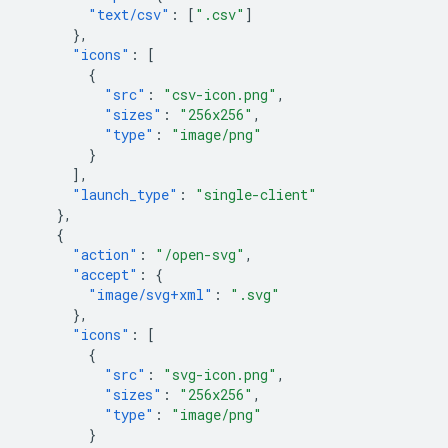
"text/csv"
:
[
".csv"
]
},
"icons"
:
[
{
"src"
:
"csv-icon.png"
,
"sizes"
:
"256x256"
,
"type"
:
"image/png"
}
],
"launch_type"
:
"single-client"
},
{
"action"
:
"/open-svg"
,
"accept"
:
{
"image/svg+xml"
:
".svg"
},
"icons"
:
[
{
"src"
:
"svg-icon.png"
,
"sizes"
:
"256x256"
,
"type"
:
"image/png"
}