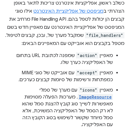
כשלב ראשון, אפליקציות אינטרנט צריכות לתאר באופן
הצהרתי ב
מניפסט של אפליקציית האינטרנט
אילו סוגי
קבצים הן יכולות לטפל בהם. ‫File Handling API מרחיב את
המניפסט של אפליקציית האינטרנט עם מאפיין חדש בשם
"file_handlers"
שמקבל מערך של, ובכן, קבצים לטיפול.
מטפל בקבצים הוא אובייקט עם המאפיינים הבאים:
מאפיין
"action"
שמפנה לכתובת URL בתחום
של האפליקציה כערך שלו.
מאפיין
"accept"
עם אובייקט של סוגי MIME
כמפתחות ורשימות של סיומות קבצים כערכים.
מאפיין
"icons"
עם מערך של סמלי
ImageResource
. מערכות הפעלה מסוימות
מאפשרות לשייך סוג קובץ להצגת סמל שהוא
לא רק הסמל של האפליקציה המשויכת, אלא
סמל מיוחד שקשור לשימוש בסוג הקובץ הזה
עם האפליקציה.