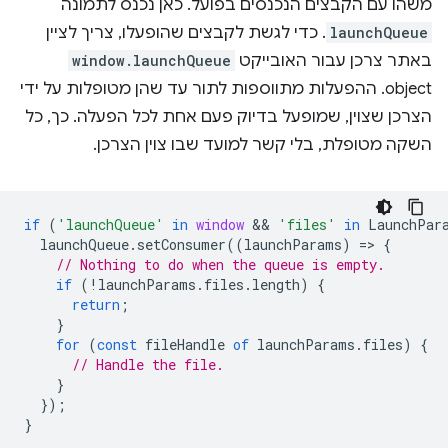
משהו עם הקבצים הנכנסים בפועל. כאן נכנס לתמונה
launchQueue
. כדי לגשת לקבצים שהופעלו, צריך לציין
באתר צרכן עבור האובייקט
window.launchQueue
object. ההפעלות מתווספות לתור עד שהן מטופלות על ידי
הצרכן שצוין, שמופעל בדיוק פעם אחת לכל הפעלה. כך, כל
השקה מטופלת, בלי קשר למועד שבו צוין הצרכן.
if
(
'launchQueue'
in
window
 && 
'files'
in
LaunchPar
launchQueue
.
setConsumer
((
launchParams
)
=
>
{
// Nothing to do when the queue is empty.
if
(
!
launchParams
.
files
.
length
)
{
return
;
}
for
(
const
fileHandle
of
launchParams
.
files
)
{
// Handle the file.
}
});
}