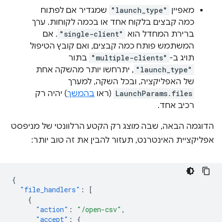
מאפיין
"launch_type"
שמגדיר אם לפתוח
כמה קבצים בלקוח אחד או בכמה לקוחות. ערך
ברירת המחדל הוא
"single-client"
. אם
המשתמש פותח כמה קבצים, ואם קובץ הטיפול
תויג ב-
"multiple-clients"
בתור
"launch_type"
, יתרחשו יותר מהשקה אחת
של האפליקציה, ובכל השקה, למערך
LaunchParams.files
(ראו
בהמשך
) יהיה רק
רכיב אחד.
הדוגמה הבאה, שבה מוצג רק הקטע הרלוונטי של מניפסט
אפליקציית האינטרנט, תעזור להבין את זה טוב יותר:
{
"file_handlers"
:
[
{
"action"
:
"/open-csv"
,
"accept"
:
{