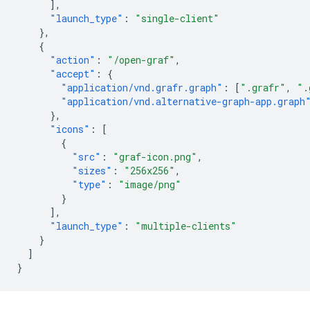
],
"launch_type"
:
"single-client"
},
{
"action"
:
"/open-graf"
,
"accept"
:
{
"application/vnd.grafr.graph"
:
[
".grafr"
,
".
"application/vnd.alternative-graph-app.graph
},
"icons"
:
[
{
"src"
:
"graf-icon.png"
,
"sizes"
:
"256x256"
,
"type"
:
"image/png"
}
],
"launch_type"
:
"multiple-clients"
}
]
}