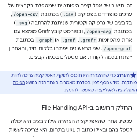
זהו תיאור של אפליקציה היפותטית שמטפלת בקבצים של
ערכים מופרדים בפסיקים (
.csv
) בכתובת
/open-csv
,
בקבצים של גרפיקה וקטורית שניתנת להרחבה (
.svg
)
בכתובת
/open-svg
, ובפורמט קובץ Grafr מומצא עם
אחת מהסיומות
.grafr
,‏
.graf
או
.graph
בכתובת
/open-graf
. שני הראשונים ייפתחו בלקוח יחיד, והאחרון
ייפתח בכמה לקוחות אם מטפלים בכמה קבצים.
הערה:
כדי שההצהרה הזו תיכנס לתוקף, האפליקציה צריכה להיות
מותקנת. מידע נוסף זמין בסדרת מאמרים באתר הזה בנושא
הפיכת
האפליקציה לאפליקציה שאפשר להתקין
.
החלק החשוב ב-File Handling API
עכשיו, אחרי שהאפליקציה הצהירה אילו קבצים היא יכולה
לטפל בהם ובאילו כתובות URL בתחום, היא צריכה לעשות