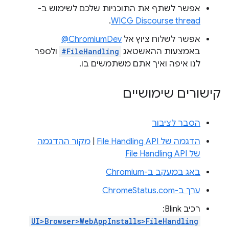
אפשר לשתף את התוכניות שלכם לשימוש ב-
.
WICG Discourse thread
אפשר לשלוח ציוץ אל
‎@ChromiumDev
באמצעות ההאשטאג
#FileHandling
ולספר
לנו איפה ואיך אתם משתמשים בו.
קישורים שימושיים
הסבר לציבור
הדגמה של File Handling API
|
מקור ההדגמה
של File Handling API
באג במעקב ב-Chromium
ערך ב-ChromeStatus.com
רכיב Blink:
UI>Browser>WebAppInstalls>FileHandling