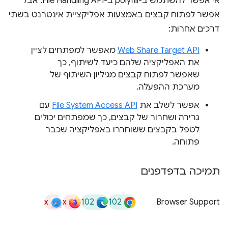
אי אפשר להשתמש ב-polyfill ב-File Handling API. אבל
אפשר לפתוח קבצים באמצעות אפליקציית אינטרנט בשתי
דרכים אחרות:
Web Share Target API
מאפשר למפתחים לציין
את האפליקציה שלהם כיעד לשיתוף, כך
שאפשר לפתוח קבצים מגיליון השיתוף של
מערכת ההפעלה.
אפשר לשלב את
File System Access API
עם
גרירה ושחרור של קבצים, כך שמפתחים יכולים
לטפל בקבצים ששוחררו באפליקציה שכבר
פתוחה.
תמיכה בדפדפנים
x
x
102
102
Browser Support