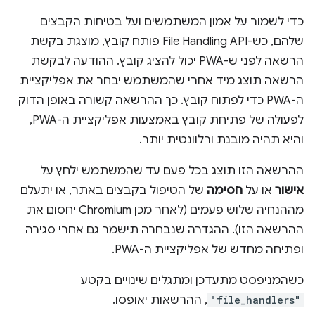
כדי לשמור על אמון המשתמשים ועל בטיחות הקבצים
שלהם, כש-File Handling API פותח קובץ, מוצגת בקשת
הרשאה לפני ש-PWA יכול להציג קובץ. ההודעה לבקשת
הרשאה תוצג מיד אחרי שהמשתמש יבחר את אפליקציית
ה-PWA כדי לפתוח קובץ. כך ההרשאה קשורה באופן הדוק
לפעולה של פתיחת קובץ באמצעות אפליקציית ה-PWA,
והיא תהיה מובנת ורלוונטית יותר.
ההרשאה הזו תוצג בכל פעם עד שהמשתמש ילחץ על
אישור
או על
חסימה
של הטיפול בקבצים באתר, או יתעלם
מההנחיה שלוש פעמים (לאחר מכן Chromium יחסום את
ההרשאה הזו). ההגדרה שנבחרה תישמר גם אחרי סגירה
ופתיחה מחדש של אפליקציית ה-PWA.
כשהמניפסט מתעדכן ומתגלים שינויים בקטע
"file_handlers"
, ההרשאות יאופסו.