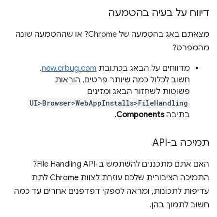
דיווח על בעיה בהטמעה
מצאתם באג בהטמעה של Chrome? או שההטמעה שונה
מהמפרט?
מדווחים על הבאג בכתובת
new.crbug.com
.
חשוב לכלול כמה שיותר פרטים, הוראות
פשוטות לשחזור הבאג ומזינים
UI>Browser>WebAppInstalls>FileHandling
בתיבה
Components
.
תמיכה ב-API
האם אתם מתכננים להשתמש ב-File Handling API?
התמיכה הציבורית שלכם עוזרת לצוות Chrome לתת
עדיפות לתכונות, ומראה לספקי דפדפנים אחרים עד כמה
חשוב לתמוך בהן.