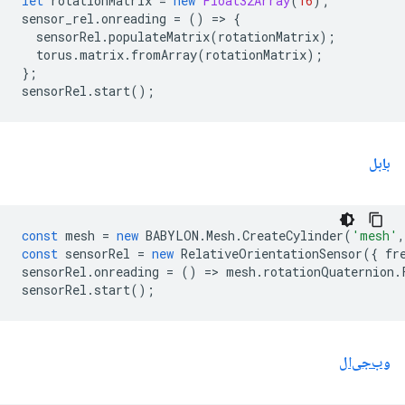
let
rotationMatrix
=
new
Float32Array
(
16
);
sensor_rel
.
onreading
=
()
=
>
{
sensorRel
.
populateMatrix
(
rotationMatrix
);
torus
.
matrix
.
fromArray
(
rotationMatrix
);
};
sensorRel
.
start
();
بابل
const
mesh
=
new
BABYLON
.
Mesh
.
CreateCylinder
(
'mesh'
,
const
sensorRel
=
new
RelativeOrientationSensor
({
fr
sensorRel
.
onreading
=
()
=
>
mesh
.
rotationQuaternion
.
sensorRel
.
start
();
وب‌جی‌ال