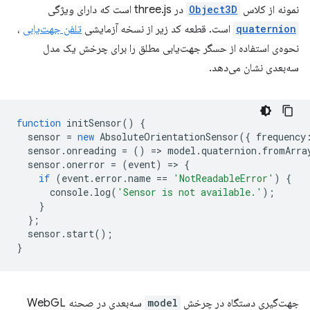
نمونه از کلاس
Object3D
در three.js است که دارای ویژگی
quaternion
است. قطعه کد زیر از نسخه آزمایشی
تلفن جهت‌یابی
،
نحوه‌ی استفاده از حسگر جهت‌یابی مطلق را برای چرخش یک مدل
سه‌بعدی نشان می‌دهد.
function
initSensor
()
{
sensor
=
new
AbsoluteOrientationSensor
({
frequency
sensor
.
onreading
=
()
=
>
model
.
quaternion
.
fromArra
sensor
.
onerror
=
(
event
)
=
>
{
if
(
event
.
error
.
name
==
'NotReadableError'
)
{
console
.
log
(
'Sensor is not available.'
);
}
};
sensor
.
start
();
}
جهت‌گیری دستگاه در چرخش
model
سه‌بعدی در صحنه WebGL