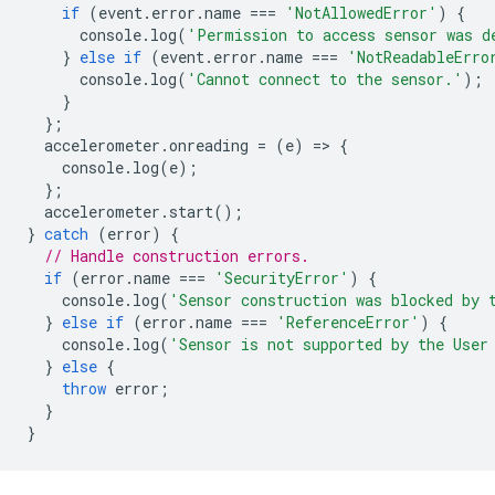
if
(
event
.
error
.
name
===
'NotAllowedError'
)
{
console
.
log
(
'Permission to access sensor was d
}
else
if
(
event
.
error
.
name
===
'NotReadableErro
console
.
log
(
'Cannot connect to the sensor.'
);
}
};
accelerometer
.
onreading
=
(
e
)
=
>
{
console
.
log
(
e
);
};
accelerometer
.
start
();
}
catch
(
error
)
{
// Handle construction errors.
if
(
error
.
name
===
'SecurityError'
)
{
console
.
log
(
'Sensor construction was blocked by 
}
else
if
(
error
.
name
===
'ReferenceError'
)
{
console
.
log
(
'Sensor is not supported by the User
}
else
{
throw
error
;
}
}