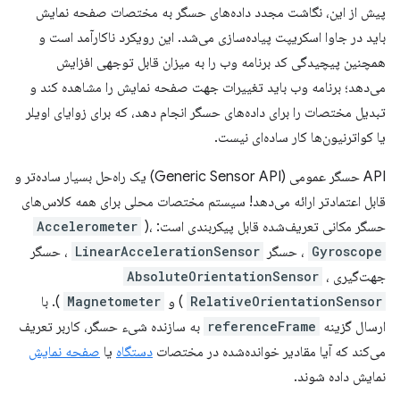
پیش از این، نگاشت مجدد داده‌های حسگر به مختصات صفحه نمایش
باید در جاوا اسکریپت پیاده‌سازی می‌شد. این رویکرد ناکارآمد است و
همچنین پیچیدگی کد برنامه وب را به میزان قابل توجهی افزایش
می‌دهد؛ برنامه وب باید تغییرات جهت صفحه نمایش را مشاهده کند و
تبدیل مختصات را برای داده‌های حسگر انجام دهد، که برای زوایای اویلر
یا کواترنیون‌ها کار ساده‌ای نیست.
API حسگر عمومی (Generic Sensor API) یک راه‌حل بسیار ساده‌تر و
قابل اعتمادتر ارائه می‌دهد! سیستم مختصات محلی برای همه کلاس‌های
حسگر مکانی تعریف‌شده قابل پیکربندی است:
)،
Accelerometer
Gyroscope
، حسگر
LinearAccelerationSensor
، حسگر
جهت‌گیری
،
AbsoluteOrientationSensor
RelativeOrientationSensor
) و
Magnetometer
). با
ارسال گزینه
referenceFrame
به سازنده شیء حسگر، کاربر تعریف
می‌کند که آیا مقادیر خوانده‌شده در مختصات
دستگاه
یا
صفحه نمایش
نمایش داده شوند.