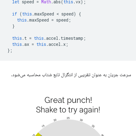
let
speed
=
Math
.
abs
(
this
.
vx
);
if
(
this
.
maxSpeed
 < 
speed
)
{
this
.
maxSpeed
=
speed
;
}
this
.
t
=
this
.
accel
.
timestamp
;
this
.
ax
=
this
.
accel
.
x
;
};
سرعت جریان به عنوان تقریبی از انتگرال تابع شتاب محاسبه می‌شود.