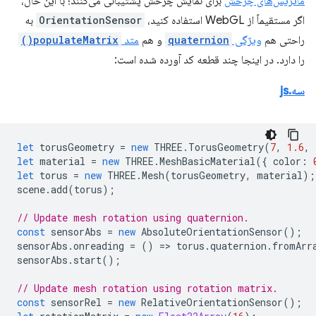
ماتریس‌های چرخش
برای نمایش چرخش پشتیبانی می‌کنند؛ با این حال،
اگر مستقیماً از WebGL استفاده کنید،
OrientationSensor
به
راحتی هم
ویژگی
quaternion
و هم
متد
populateMatrix()
را دارد. در اینجا چند قطعه کد آورده شده است:
سه.js
let
torusGeometry
=
new
THREE
.
TorusGeometry
(
7
,
1.6
,
let
material
=
new
THREE
.
MeshBasicMaterial
({
color
:
let
torus
=
new
THREE
.
Mesh
(
torusGeometry
,
material
);
scene
.
add
(
torus
);
// Update mesh rotation using quaternion.
const
sensorAbs
=
new
AbsoluteOrientationSensor
();
sensorAbs
.
onreading
=
()
=
>
torus
.
quaternion
.
fromArr
sensorAbs
.
start
();
// Update mesh rotation using rotation matrix.
const
sensorRel
=
new
RelativeOrientationSensor
();