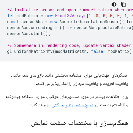
// Initialize sensor and update model matrix when ne
let
modMatrix
=
new
Float32Array
([
1
,
0
,
0
,
0
,
0
,
1
,
const
sensorAbs
=
new
AbsoluteOrientationSensor
({
fr
sensorAbs
.
onreading
=
()
=
>
sensorAbs
.
populateMatrix
sensorAbs
.
start
();
// Somewhere in rendering code, update vertex shader
gl
.
uniformMatrix4fv
(
modMatrixAttr
,
false
,
modMatrix
)
حسگرهای جهت‌یابی موارد استفاده مختلفی مانند بازی‌های همه‌جانبه،
واقعیت افزوده و واقعیت مجازی را امکان‌پذیر می‌کنند.
برای اطلاعات بیشتر در مورد سنسورهای حرکتی، موارد استفاده پیشرفته
و الزامات، به سند
توضیح سنسورهای حرکتی
مراجعه کنید.
همگام‌سازی با مختصات صفحه نمایش