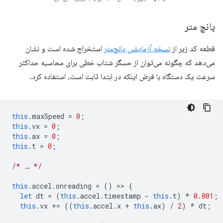
پانچ متر
قطعه کد زیر از
نسخه آزمایشی پانچ‌متر
استخراج شده است و نشان
می‌دهد که چگونه می‌توان از حسگر شتاب خطی برای محاسبه حداکثر
سرعت یک دستگاه با فرض اینکه در ابتدا ثابت است، استفاده کرد.
this
.
maxSpeed
=
0
;
this
.
vx
=
0
;
this
.
ax
=
0
;
this
.
t
=
0
;
/* … */
this
.
accel
.
onreading
=
()
=
>
{
let
dt
=
(
this
.
accel
.
timestamp
-
this
.
t
)
*
0.001
;
this
.
vx
+=
((
this
.
accel
.
x
+
this
.
ax
)
/
2
)
*
dt
;