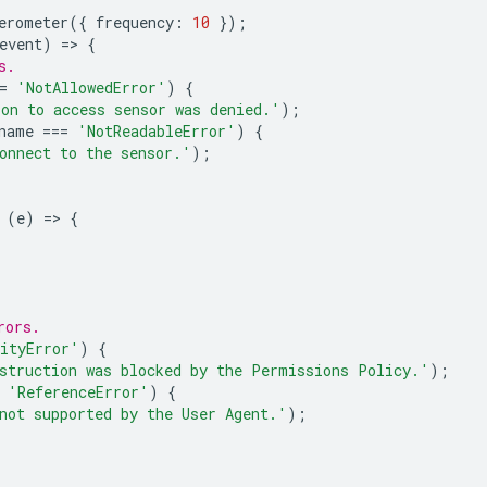
erometer
({
frequency
:
10
});
event
)
=
>
{
s.
=
'NotAllowedError'
)
{
on to access sensor was denied.'
);
name
===
'NotReadableError'
)
{
onnect to the sensor.'
);
(
e
)
=
>
{
rors.
ityError'
)
{
struction was blocked by the Permissions Policy.'
);
'ReferenceError'
)
{
not supported by the User Agent.'
);