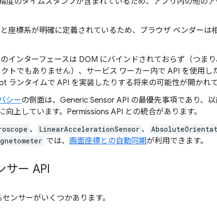
精度のタイムスタンプが含まれているため、アプリ内の他のア
ルと座標系が明確に定義されているため、ブラウザ ベンダーは
or ベースのインターフェースは DOM にバインドされておらず（つま
クトでもありません）、サービス ワーカー内で API を使用
cript ランタイムで API を実装したりする将来の可能性が開かれ
バシー
の側面は、Generic Sensor API の最優先事項であり、
上しています。Permissions API との統合があります。
roscope
、
LinearAccelerationSensor
、
AbsoluteOrienta
gnetometer
では、
画面座標との自動同期
が利用できます。
サー API
るセンサーがいくつかあります。