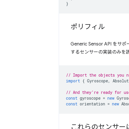
}
ポリフィル
Generic Sensor AP
するセンサーの実装のみを
// Import the objects you n
import
{
Gyroscope
,
Absolut
// And they're ready for us
const
gyroscope
=
new
Gyros
const
orientation
=
new
Abs
これらのセンサー