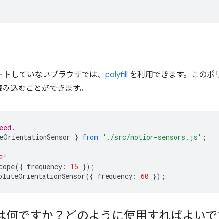
I をサポートしていないブラウザでは、
polyfill
を利用できます。このポ
読み込むことができます。
eed.
eOrientationSensor
}
from
'./src/motion-sensors.js'
;
e!
cope
({
frequency
:
15
});
oluteOrientationSensor
({
frequency
:
60
});
は何ですか？どのように使用すればよいで