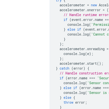
try
{
accelerometer
=
new
Accel
accelerometer
.
onerror
=
(
// Handle runtime error
if
(
event
.
error
.
name
==
console
.
log
(
'Permissi
}
else
if
(
event
.
error
.
console
.
log
(
'Cannot c
}
};
accelerometer
.
onreading
=
console
.
log
(
e
);
};
accelerometer
.
start
();
}
catch
(
error
)
{
// Handle construction er
if
(
error
.
name
===
'Secur
console
.
log
(
'Sensor con
}
else
if
(
error
.
name
===
console
.
log
(
'Sensor is 
}
else
{
throw
error
;
}