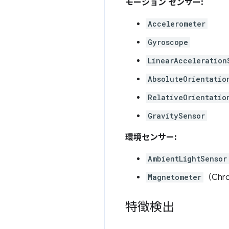
モーション センサー:
Accelerometer
Gyroscope
LinearAcceleration
AbsoluteOrientatio
RelativeOrientatio
GravitySensor
環境センサー:
AmbientLightSensor
Magnetometer
（Chr
特徴検出