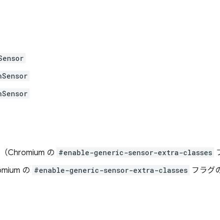
Sensor
nSensor
nSensor
（Chromium の
#enable-generic-sensor-extra-classes
omium の
#enable-generic-sensor-extra-classes
フラグ