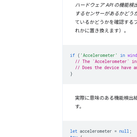
ハードウェア API の機
するセンサーがあるかどう
ているかどうかを確認する
れかに置き換えます）。
if
(
'Accelerometer'
in
win
// The `Accelerometer` in
// Does the device have a
}
実際に意味のある機能検出
す。
let
accelerometer
=
null
;