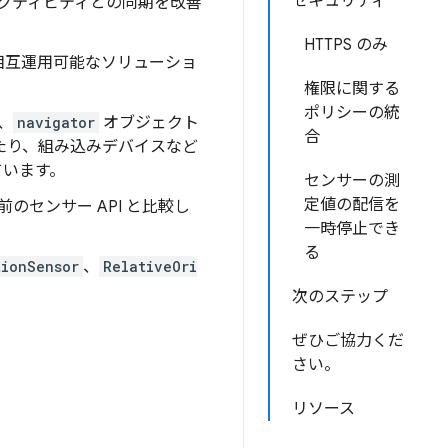
セキュリティ
クティビティとの同期を改善
HTTPS のみ
相互運用可能なソリューショ
権限に関する
ポリシーの統
り、
navigator
オブジェクト
合
したり、組み込みデバイスなど
ています。
センサーの測
定値の配信を
以前のセンサー API と比較し
一時停止でき
る
tionSensor
、
RelativeOri
次のステップ
ぜひご協力くだ
さい。
リソース