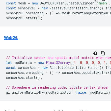
const
mesh
=
new
BABYLON
.
Mesh
.
CreateCylinder
(
'mesh'
,
const
sensorRel
=
new
RelativeOrientationSensor
({
fr
sensorRel
.
onreading
=
()
=
>
mesh
.
rotationQuaternion
.
sensorRel
.
start
();
WebGL
// Initialize sensor and update model matrix when ne
let
modMatrix
=
new
Float32Array
([
1
,
0
,
0
,
0
,
0
,
1
,
const
sensorAbs
=
new
AbsoluteOrientationSensor
({
fr
sensorAbs
.
onreading
=
()
=
>
sensorAbs
.
populateMatrix
sensorAbs
.
start
();
// Somewhere in rendering code, update vertex shader
gl
.
uniformMatrix4fv
(
modMatrixAttr
,
false
,
modMatrix
)