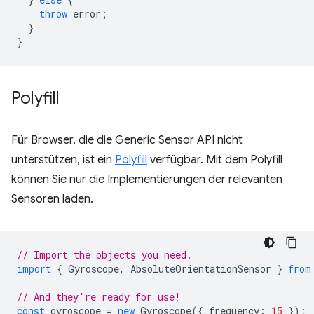
throw
error
;
}
}
Polyfill
Für Browser, die die Generic Sensor API nicht
unterstützen, ist ein
Polyfill
verfügbar. Mit dem Polyfill
können Sie nur die Implementierungen der relevanten
Sensoren laden.
// Import the objects you need.
import
{
Gyroscope
,
AbsoluteOrientationSensor
}
from
// And they're ready for use!
const
gyroscope
=
new
Gyroscope
({
frequency
:
15
});