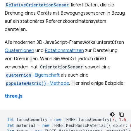
RelativeOrientationSensor
liefert Daten, die die
Drehung eines Geräts mit Bewegungssensoren in Bezug
auf ein stationäres Referenzkoordinatensystem
darstellen.
Alle modernen 3D-JavaScript-Frameworks unterstützen
Quaternionen
und
Rotationsmatrizen
zur Darstellung
von Drehungen. Wenn Sie WebGL jedoch direkt
verwenden, hat
OrientationSensor
sowohl eine
quaternion
-Eigenschaft
als auch eine
populateMatrix()
-Methode
. Hier sind einige Beispiele:
three.js
let
torusGeometry
=
new
THREE
.
TorusGeometry
(
7
,
1.6
,
let
material
=
new
THREE
.
MeshBasicMaterial
({
color
: