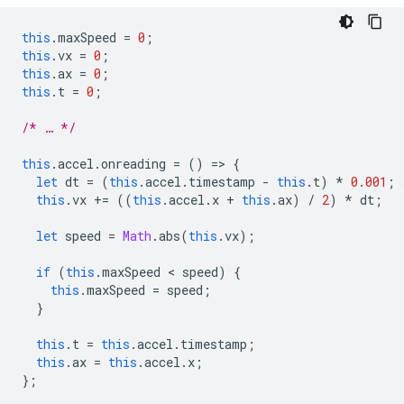
this
.
maxSpeed
=
0
;
this
.
vx
=
0
;
this
.
ax
=
0
;
this
.
t
=
0
;
/* … */
this
.
accel
.
onreading
=
()
=
>
{
let
dt
=
(
this
.
accel
.
timestamp
-
this
.
t
)
*
0.001
;
this
.
vx
+=
((
this
.
accel
.
x
+
this
.
ax
)
/
2
)
*
dt
;
let
speed
=
Math
.
abs
(
this
.
vx
);
if
(
this
.
maxSpeed
 < 
speed
)
{
this
.
maxSpeed
=
speed
;
}
this
.
t
=
this
.
accel
.
timestamp
;
this
.
ax
=
this
.
accel
.
x
;
};