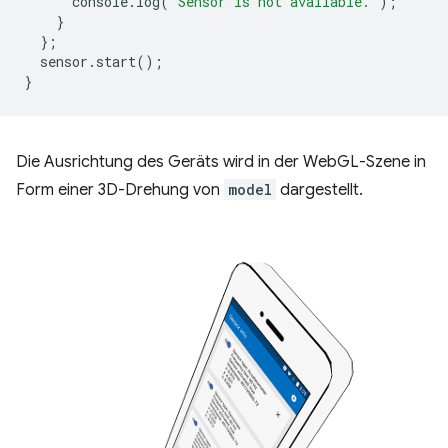
console
.
log
(
'Sensor is not available.'
);
}
};
sensor
.
start
();
}
Die Ausrichtung des Geräts wird in der WebGL-Szene in
Form einer 3D-Drehung von
model
dargestellt.