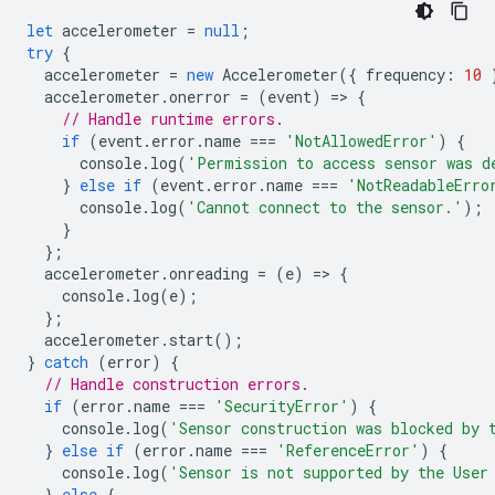
let
accelerometer
=
null
;
try
{
accelerometer
=
new
Accelerometer
({
frequency
:
10
accelerometer
.
onerror
=
(
event
)
=
>
{
// Handle runtime errors.
if
(
event
.
error
.
name
===
'NotAllowedError'
)
{
console
.
log
(
'Permission to access sensor was d
}
else
if
(
event
.
error
.
name
===
'NotReadableErro
console
.
log
(
'Cannot connect to the sensor.'
);
}
};
accelerometer
.
onreading
=
(
e
)
=
>
{
console
.
log
(
e
);
};
accelerometer
.
start
();
}
catch
(
error
)
{
// Handle construction errors.
if
(
error
.
name
===
'SecurityError'
)
{
console
.
log
(
'Sensor construction was blocked by 
}
else
if
(
error
.
name
===
'ReferenceError'
)
{
console
.
log
(
'Sensor is not supported by the User
}
else
{