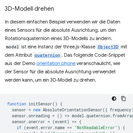
3D-Modell drehen
In diesem einfachen Beispiel verwenden wir die Daten
eines Sensors für die absolute Ausrichtung, um den
Rotationsquaternion eines 3D-Modells zu ändern.
model
ist eine Instanz der three.js-Klasse
Object3D
mit
dem Attribut
quaternion
. Das folgende Code-Snippet
aus der Demo
orientation phone
veranschaulicht, wie
der Sensor für die absolute Ausrichtung verwendet
werden kann, um ein 3D‑Modell zu drehen.
function
initSensor
()
{
sensor
=
new
AbsoluteOrientationSensor
({
frequency
sensor
.
onreading
=
()
=
>
model
.
quaternion
.
fromArra
sensor
.
onerror
=
(
event
)
=
>
{
if
(
event
.
error
.
name
==
'NotReadableError'
)
{