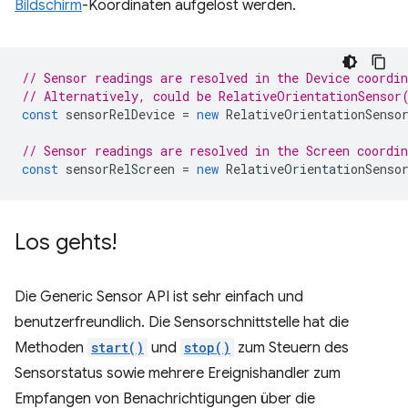
Bildschirm
-Koordinaten aufgelöst werden.
// Sensor readings are resolved in the Device coordi
// Alternatively, could be RelativeOrientationSensor
const
sensorRelDevice
=
new
RelativeOrientationSenso
// Sensor readings are resolved in the Screen coordi
const
sensorRelScreen
=
new
RelativeOrientationSenso
Los gehts!
Die Generic Sensor API ist sehr einfach und
benutzerfreundlich. Die Sensorschnittstelle hat die
Methoden
start()
und
stop()
zum Steuern des
Sensorstatus sowie mehrere Ereignishandler zum
Empfangen von Benachrichtigungen über die