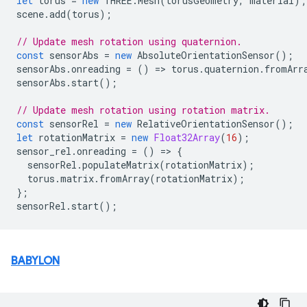
let
torus
=
new
THREE
.
Mesh
(
torusGeometry
,
material
);
scene
.
add
(
torus
);
// Update mesh rotation using quaternion.
const
sensorAbs
=
new
AbsoluteOrientationSensor
();
sensorAbs
.
onreading
=
()
=
>
torus
.
quaternion
.
fromArr
sensorAbs
.
start
();
// Update mesh rotation using rotation matrix.
const
sensorRel
=
new
RelativeOrientationSensor
();
let
rotationMatrix
=
new
Float32Array
(
16
);
sensor_rel
.
onreading
=
()
=
>
{
sensorRel
.
populateMatrix
(
rotationMatrix
);
torus
.
matrix
.
fromArray
(
rotationMatrix
);
};
sensorRel
.
start
();
BABYLON