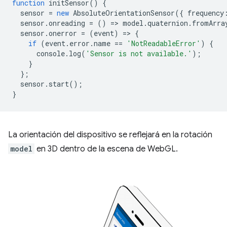
function
initSensor
()
{
sensor
=
new
AbsoluteOrientationSensor
({
frequency
sensor
.
onreading
=
()
=
>
model
.
quaternion
.
fromArra
sensor
.
onerror
=
(
event
)
=
>
{
if
(
event
.
error
.
name
==
'NotReadableError'
)
{
console
.
log
(
'Sensor is not available.'
);
}
};
sensor
.
start
();
}
La orientación del dispositivo se reflejará en la rotación
model
en 3D dentro de la escena de WebGL.