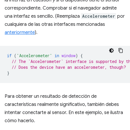
la interfaz en cuestión
y
si el dispositivo tiene el sensor
correspondiente. Comprobar si el navegador admite
una interfaz es sencillo. (Reemplaza
Accelerometer
por
cualquiera de las otras interfaces mencionadas
anteriormente
).
if
(
'Accelerometer'
in
window
)
{
// The `Accelerometer` interface is supported by t
// Does the device have an accelerometer, though?
}
Para obtener un resultado de detección de
características realmente significativo, también debes
intentar conectarte al sensor. En este ejemplo, se ilustra
cómo hacerlo.