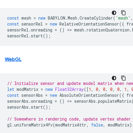
const
mesh
=
new
BABYLON
.
Mesh
.
CreateCylinder
(
'mesh'
,
const
sensorRel
=
new
RelativeOrientationSensor
({
fr
sensorRel
.
onreading
=
()
=
>
mesh
.
rotationQuaternion
.
sensorRel
.
start
();
WebGL
// Initialize sensor and update model matrix when ne
let
modMatrix
=
new
Float32Array
([
1
,
0
,
0
,
0
,
0
,
1
,
const
sensorAbs
=
new
AbsoluteOrientationSensor
({
fr
sensorAbs
.
onreading
=
()
=
>
sensorAbs
.
populateMatrix
sensorAbs
.
start
();
// Somewhere in rendering code, update vertex shader
gl
.
uniformMatrix4fv
(
modMatrixAttr
,
false
,
modMatrix
)