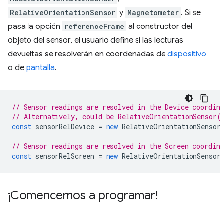
RelativeOrientationSensor
y
Magnetometer
. Si se
pasa la opción
referenceFrame
al constructor del
objeto del sensor, el usuario define si las lecturas
devueltas se resolverán en coordenadas de
dispositivo
o de
pantalla
.
// Sensor readings are resolved in the Device coordi
// Alternatively, could be RelativeOrientationSensor
const
sensorRelDevice
=
new
RelativeOrientationSenso
// Sensor readings are resolved in the Screen coordi
const
sensorRelScreen
=
new
RelativeOrientationSenso
¡Comencemos a programar!