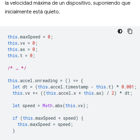
la velocidad máxima de un dispositivo, suponiendo que
inicialmente está quieto.
this
.
maxSpeed
=
0
;
this
.
vx
=
0
;
this
.
ax
=
0
;
this
.
t
=
0
;
/* … */
this
.
accel
.
onreading
=
()
=
>
{
let
dt
=
(
this
.
accel
.
timestamp
-
this
.
t
)
*
0.001
;
this
.
vx
+=
((
this
.
accel
.
x
+
this
.
ax
)
/
2
)
*
dt
;
let
speed
=
Math
.
abs
(
this
.
vx
);
if
(
this
.
maxSpeed
 < 
speed
)
{
this
.
maxSpeed
=
speed
;
}