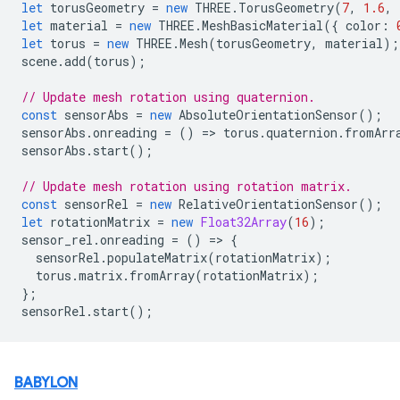
let
torusGeometry
=
new
THREE
.
TorusGeometry
(
7
,
1.6
,
let
material
=
new
THREE
.
MeshBasicMaterial
({
color
:
let
torus
=
new
THREE
.
Mesh
(
torusGeometry
,
material
);
scene
.
add
(
torus
);
// Update mesh rotation using quaternion.
const
sensorAbs
=
new
AbsoluteOrientationSensor
();
sensorAbs
.
onreading
=
()
=
>
torus
.
quaternion
.
fromArr
sensorAbs
.
start
();
// Update mesh rotation using rotation matrix.
const
sensorRel
=
new
RelativeOrientationSensor
();
let
rotationMatrix
=
new
Float32Array
(
16
);
sensor_rel
.
onreading
=
()
=
>
{
sensorRel
.
populateMatrix
(
rotationMatrix
);
torus
.
matrix
.
fromArray
(
rotationMatrix
);
};
sensorRel
.
start
();
BABYLON