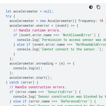
let
accelerometer
=
null
;
try
{
accelerometer
=
new
Accelerometer
({
frequency
:
10
accelerometer
.
onerror
=
(
event
)
=
>
{
// Handle runtime errors.
if
(
event
.
error
.
name
===
'NotAllowedError'
)
{
console
.
log
(
'Permission to access sensor was d
}
else
if
(
event
.
error
.
name
===
'NotReadableErro
console
.
log
(
'Cannot connect to the sensor.'
);
}
};
accelerometer
.
onreading
=
(
e
)
=
>
{
console
.
log
(
e
);
};
accelerometer
.
start
();
}
catch
(
error
)
{
// Handle construction errors.
if
(
error
.
name
===
'SecurityError'
)
{
console
.
log
(
'Sensor construction was blocked by 
}
else
if
(
error
.
name
===
'ReferenceError'
)
{
console
.
log
(
'Sensor is not supported by the User