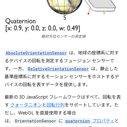
絶対方位センサーの測定値
AbsoluteOrientationSensor
は、地球の座標系に対す
るデバイスの回転を測定するフュージョン センサーで
す。一方、
RelativeOrientationSensor
は、静止した
基準座標系に対するモーション センサーをホストするデ
バイスの回転を表すデータを提供します。
最新の 3D JavaScript フレームワークはすべて、回転を表
す
クォータニオン
と
回転行列
をサポートしています。た
だし、WebGL を直接使用する場合
は、
OrientationSensor
に
quaternion
プロパティ
と