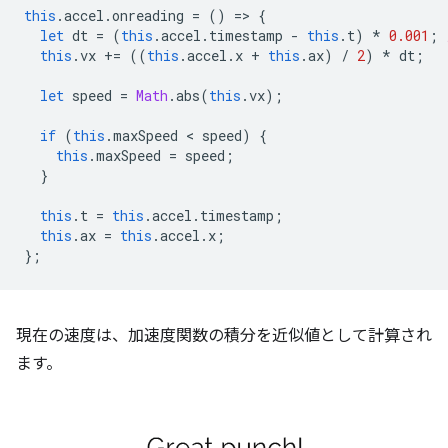
this
.
accel
.
onreading
=
()
=
>
{
let
dt
=
(
this
.
accel
.
timestamp
-
this
.
t
)
*
0.001
;
this
.
vx
+=
((
this
.
accel
.
x
+
this
.
ax
)
/
2
)
*
dt
;
let
speed
=
Math
.
abs
(
this
.
vx
);
if
(
this
.
maxSpeed
 < 
speed
)
{
this
.
maxSpeed
=
speed
;
}
this
.
t
=
this
.
accel
.
timestamp
;
this
.
ax
=
this
.
accel
.
x
;
};
現在の速度は、加速度関数の積分を近似値として計算され
ます。