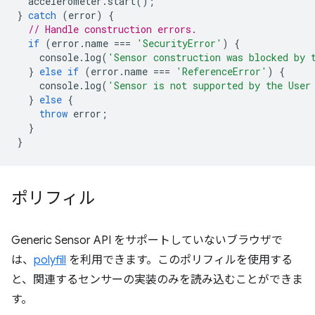
accelerometer
.
start
();
}
catch
(
error
)
{
// Handle construction errors.
if
(
error
.
name
===
'SecurityError'
)
{
console
.
log
(
'Sensor construction was blocked by 
}
else
if
(
error
.
name
===
'ReferenceError'
)
{
console
.
log
(
'Sensor is not supported by the User
}
else
{
throw
error
;
}
}
ポリフィル
Generic Sensor API をサポートしていないブラウザで
は、
polyfill
を利用できます。このポリフィルを使用する
と、関連するセンサーの実装のみを読み込むことができま
す。