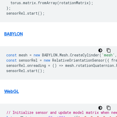
torus
.
matrix
.
fromArray
(
rotationMatrix
);
};
sensorRel
.
start
();
BABYLON
const
mesh
=
new
BABYLON
.
Mesh
.
CreateCylinder
(
'mesh'
,
const
sensorRel
=
new
RelativeOrientationSensor
({
fr
sensorRel
.
onreading
=
()
=
>
mesh
.
rotationQuaternion
.
sensorRel
.
start
();
WebGL
// Initialize sensor and update model matrix when ne