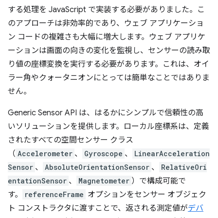
する処理を JavaScript で実装する必要がありました。こ
のアプローチは非効率的であり、ウェブ アプリケーショ
ン コードの複雑さも大幅に増大します。ウェブ アプリケ
ーションは画面の向きの変化を監視し、センサーの読み取
り値の座標変換を実行する必要があります。これは、オイ
ラー角やクォータニオンにとっては簡単なことではありま
せん。
Generic Sensor API は、はるかにシンプルで信頼性の高
いソリューションを提供します。ローカル座標系は、定義
されたすべての空間センサー クラス
（
Accelerometer
、
Gyroscope
、
LinearAcceleration
Sensor
、
AbsoluteOrientationSensor
、
RelativeOri
entationSensor
、
Magnetometer
）で構成可能で
す。
referenceFrame
オプションをセンサー オブジェク
ト コンストラクタに渡すことで、返される測定値が
デバ