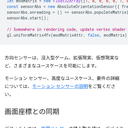
let
modMatrix
=
new
Float32Array
([
1
,
0
,
0
,
0
,
0
,
1
,
const
sensorAbs
=
new
AbsoluteOrientationSensor
({
fr
sensorAbs
.
onreading
=
()
=
>
sensorAbs
.
populateMatrix
sensorAbs
.
start
();
// Somewhere in rendering code, update vertex shader
gl
.
uniformMatrix4fv
(
modMatrixAttr
,
false
,
modMatrix
)
方向センサーは、没入型ゲーム、拡張現実、仮想現実な
ど、さまざまなユースケースを可能にします。
モーション センサー、高度なユースケース、要件の詳細
については、
モーション センサーの説明
をご覧くださ
い。
画面座標との同期