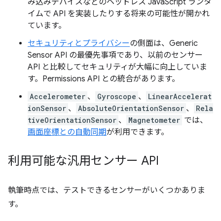
み込みデバイスなどのヘッドレス JavaScript ランタ
イムで API を実装したりする将来の可能性が開かれ
ています。
セキュリティとプライバシー
の側面は、Generic
Sensor API の最優先事項であり、以前のセンサー
API と比較してセキュリティが大幅に向上していま
す。Permissions API との統合があります。
Accelerometer
、
Gyroscope
、
LinearAccelerat
ionSensor
、
AbsoluteOrientationSensor
、
Rela
tiveOrientationSensor
、
Magnetometer
では、
画面座標との自動同期
が利用できます。
利用可能な汎用センサー API
執筆時点では、テストできるセンサーがいくつかありま
す。