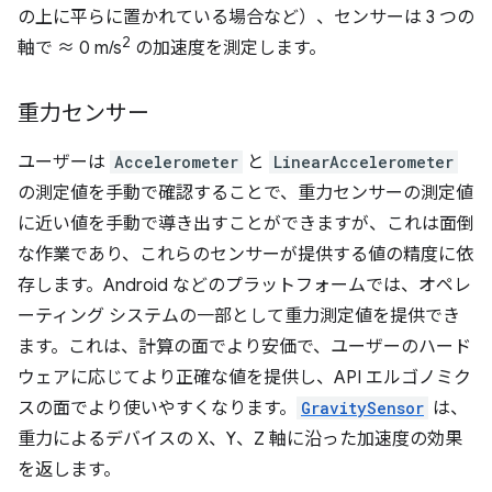
の上に平らに置かれている場合など）、センサーは 3 つの
2
軸で ≈ 0 m/s
の加速度を測定します。
重力センサー
ユーザーは
Accelerometer
と
LinearAccelerometer
の測定値を手動で確認することで、重力センサーの測定値
に近い値を手動で導き出すことができますが、これは面倒
な作業であり、これらのセンサーが提供する値の精度に依
存します。Android などのプラットフォームでは、オペレ
ーティング システムの一部として重力測定値を提供でき
ます。これは、計算の面でより安価で、ユーザーのハード
ウェアに応じてより正確な値を提供し、API エルゴノミク
スの面でより使いやすくなります。
GravitySensor
は、
重力によるデバイスの X、Y、Z 軸に沿った加速度の効果
を返します。