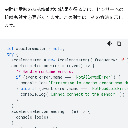
実際に意味のある機能検出結果を得るには、センサーへの
接続も試す必要があります。この例では、その方法を示し
ます。
let
accelerometer
=
null
;
try
{
accelerometer
=
new
Accelerometer
({
frequency
:
10
accelerometer
.
onerror
=
(
event
)
=
>
{
// Handle runtime errors.
if
(
event
.
error
.
name
===
'NotAllowedError'
)
{
console
.
log
(
'Permission to access sensor was d
}
else
if
(
event
.
error
.
name
===
'NotReadableErro
console
.
log
(
'Cannot connect to the sensor.'
);
}
};
accelerometer
.
onreading
=
(
e
)
=
>
{
console
.
log
(
e
);
};