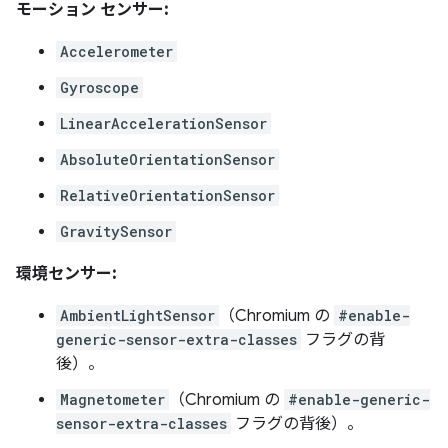
モーション センサー:
Accelerometer
Gyroscope
LinearAccelerationSensor
AbsoluteOrientationSensor
RelativeOrientationSensor
GravitySensor
環境センサー:
AmbientLightSensor
（Chromium の
#enable-
generic-sensor-extra-classes
フラグの背
後）。
Magnetometer
（Chromium の
#enable-generic-
sensor-extra-classes
フラグの背後）。