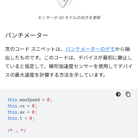
センサーが 3D モデルの向きを更新
パンチメーター
次のコード スニペットは、
パンチメーターのデモ
から抽
出したものです。このコードは、デバイスが最初に静止し
ていると仮定して、線形加速度センサーを使用してデバイ
スの最大速度を計算する方法を示しています。
this
.
maxSpeed
=
0
;
this
.
vx
=
0
;
this
.
ax
=
0
;
this
.
t
=
0
;
/* … */