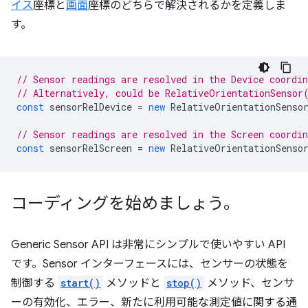
イス
座標と
画面
座標のどちらで解決されるかを定義しま
す。
// Sensor readings are resolved in the Device coordi
// Alternatively, could be RelativeOrientationSensor
const
sensorRelDevice
=
new
RelativeOrientationSenso
// Sensor readings are resolved in the Screen coordi
const
sensorRelScreen
=
new
RelativeOrientationSenso
コーディングを始めましょう。
Generic Sensor API は非常にシンプルで使いやすい API
です。Sensor インターフェースには、センサーの状態を
制御する
start()
メソッドと
stop()
メソッド、センサ
ーの有効化、エラー、新たに利用可能な測定値に関する通