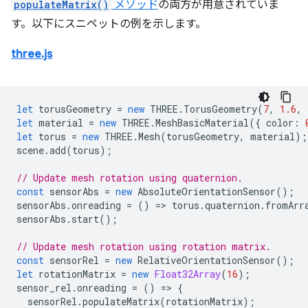
populateMatrix()
メソッド
の両方が用意されていま
す。以下にスニペットの例を示します。
three.js
let
torusGeometry
=
new
THREE
.
TorusGeometry
(
7
,
1.6
,
let
material
=
new
THREE
.
MeshBasicMaterial
({
color
:
let
torus
=
new
THREE
.
Mesh
(
torusGeometry
,
material
);
scene
.
add
(
torus
);
// Update mesh rotation using quaternion.
const
sensorAbs
=
new
AbsoluteOrientationSensor
();
sensorAbs
.
onreading
=
()
=
>
torus
.
quaternion
.
fromArr
sensorAbs
.
start
();
// Update mesh rotation using rotation matrix.
const
sensorRel
=
new
RelativeOrientationSensor
();
let
rotationMatrix
=
new
Float32Array
(
16
);
sensor_rel
.
onreading
=
()
=
>
{
sensorRel
.
populateMatrix
(
rotationMatrix
);