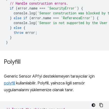
// Handle construction errors.
if
(
error
.
name
===
'SecurityError'
)
{
console
.
log
(
'Sensor construction was blocked by 
}
else
if
(
error
.
name
===
'ReferenceError'
)
{
console
.
log
(
'Sensor is not supported by the User
}
else
{
throw
error
;
}
}
Polyfill
Generic Sensor API'yi desteklemeyen tarayıcılar için
polyfill
kullanılabilir. Polyfill, yalnızca ilgili sensör
uygulamalarını yüklemenize olanak tanır.