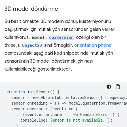
3D model döndürme
Bu basit örnekte, 3D modelin dönüş kuaterniyonunu
değiştirmek için mutlak yön sensöründen gelen verileri
kullanıyoruz.
model
,
quaternion
özelliği olan bir
three.js
Object3D
sınıf örneğidir.
orientation phone
demosundaki aşağıdaki kod snippet'inde, mutlak yön
sensörünün 3D modeli döndürmek için nasıl
kullanılabileceği gösterilmektedir.
function
initSensor
()
{
sensor
=
new
AbsoluteOrientationSensor
({
frequency
sensor
.
onreading
=
()
=
>
model
.
quaternion
.
fromArra
sensor
.
onerror
=
(
event
)
=
>
{
if
(
event
.
error
.
name
==
'NotReadableError'
)
{
console
.
log
(
'Sensor is not available.'
);
}