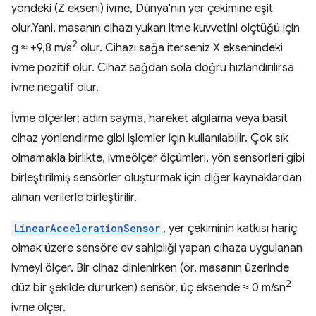
yöndeki (Z ekseni) ivme, Dünya'nın yer çekimine eşit
olur.Yani, masanın cihazı yukarı itme kuvvetini ölçtüğü için
2
g ≈ +9,8 m/s
olur. Cihazı sağa iterseniz X eksenindeki
ivme pozitif olur. Cihaz sağdan sola doğru hızlandırılırsa
ivme negatif olur.
İvme ölçerler; adım sayma, hareket algılama veya basit
cihaz yönlendirme gibi işlemler için kullanılabilir. Çok sık
olmamakla birlikte, ivmeölçer ölçümleri, yön sensörleri gibi
birleştirilmiş sensörler oluşturmak için diğer kaynaklardan
alınan verilerle birleştirilir.
LinearAccelerationSensor
, yer çekiminin katkısı hariç
olmak üzere sensöre ev sahipliği yapan cihaza uygulanan
ivmeyi ölçer. Bir cihaz dinlenirken (ör. masanın üzerinde
2
düz bir şekilde dururken) sensör, üç eksende ≈ 0 m/sn
ivme ölçer.