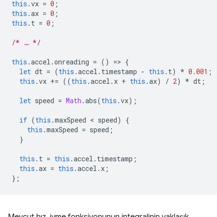
this
.
vx
=
0
;
this
.
ax
=
0
;
this
.
t
=
0
;
/* … */
this
.
accel
.
onreading
=
()
=
>
{
let
dt
=
(
this
.
accel
.
timestamp
-
this
.
t
)
*
0.001
;
this
.
vx
+=
((
this
.
accel
.
x
+
this
.
ax
)
/
2
)
*
dt
;
let
speed
=
Math
.
abs
(
this
.
vx
);
if
(
this
.
maxSpeed
 < 
speed
)
{
this
.
maxSpeed
=
speed
;
}
this
.
t
=
this
.
accel
.
timestamp
;
this
.
ax
=
this
.
accel
.
x
;
};
Mevcut hız, ivme fonksiyonunun integralinin yaklaşık