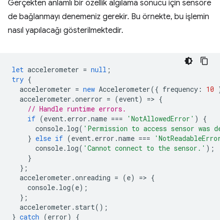
Gerçekten anlamlı bir özellik algılama sonucu için sensöre
de bağlanmayı denemeniz gerekir. Bu örnekte, bu işlemin
nasıl yapılacağı gösterilmektedir.
let
accelerometer
=
null
;
try
{
accelerometer
=
new
Accelerometer
({
frequency
:
10
accelerometer
.
onerror
=
(
event
)
=
>
{
// Handle runtime errors.
if
(
event
.
error
.
name
===
'NotAllowedError'
)
{
console
.
log
(
'Permission to access sensor was d
}
else
if
(
event
.
error
.
name
===
'NotReadableErro
console
.
log
(
'Cannot connect to the sensor.'
);
}
};
accelerometer
.
onreading
=
(
e
)
=
>
{
console
.
log
(
e
);
};
accelerometer
.
start
();
}
catch
(
error
)
{