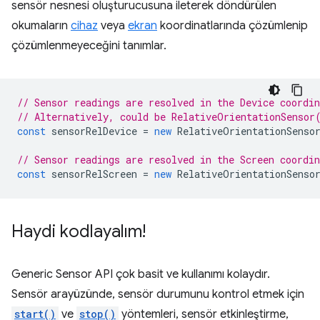
sensör nesnesi oluşturucusuna ileterek döndürülen
okumaların
cihaz
veya
ekran
koordinatlarında çözümlenip
çözümlenmeyeceğini tanımlar.
// Sensor readings are resolved in the Device coordi
// Alternatively, could be RelativeOrientationSensor
const
sensorRelDevice
=
new
RelativeOrientationSenso
// Sensor readings are resolved in the Screen coordi
const
sensorRelScreen
=
new
RelativeOrientationSenso
Haydi kodlayalım!
Generic Sensor API çok basit ve kullanımı kolaydır.
Sensör arayüzünde, sensör durumunu kontrol etmek için
start()
ve
stop()
yöntemleri, sensör etkinleştirme,