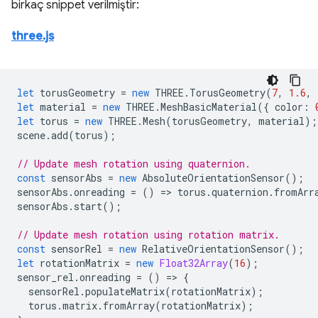
birkaç snippet verilmiştir:
three.js
let
torusGeometry
=
new
THREE
.
TorusGeometry
(
7
,
1.6
,
let
material
=
new
THREE
.
MeshBasicMaterial
({
color
:
let
torus
=
new
THREE
.
Mesh
(
torusGeometry
,
material
);
scene
.
add
(
torus
);
// Update mesh rotation using quaternion.
const
sensorAbs
=
new
AbsoluteOrientationSensor
();
sensorAbs
.
onreading
=
()
=
>
torus
.
quaternion
.
fromArr
sensorAbs
.
start
();
// Update mesh rotation using rotation matrix.
const
sensorRel
=
new
RelativeOrientationSensor
();
let
rotationMatrix
=
new
Float32Array
(
16
);
sensor_rel
.
onreading
=
()
=
>
{
sensorRel
.
populateMatrix
(
rotationMatrix
);
torus
.
matrix
.
fromArray
(
rotationMatrix
);