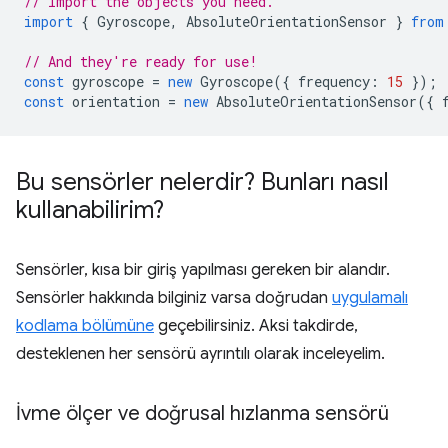
// Import the objects you need.
import
{
Gyroscope
,
AbsoluteOrientationSensor
}
from
// And they're ready for use!
const
gyroscope
=
new
Gyroscope
({
frequency
:
15
});
const
orientation
=
new
AbsoluteOrientationSensor
({
Bu sensörler nelerdir? Bunları nasıl
kullanabilirim?
Sensörler, kısa bir giriş yapılması gereken bir alandır.
Sensörler hakkında bilginiz varsa doğrudan
uygulamalı
kodlama bölümüne
geçebilirsiniz. Aksi takdirde,
desteklenen her sensörü ayrıntılı olarak inceleyelim.
İvme ölçer ve doğrusal hızlanma sensörü