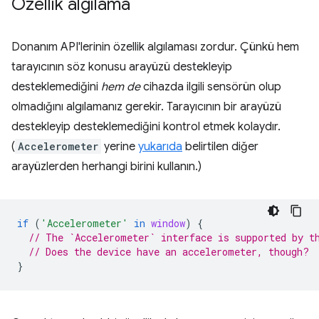
Özellik algılama
Donanım API'lerinin özellik algılaması zordur. Çünkü hem
tarayıcının söz konusu arayüzü destekleyip
desteklemediğini
hem de
cihazda ilgili sensörün olup
olmadığını algılamanız gerekir. Tarayıcının bir arayüzü
destekleyip desteklemediğini kontrol etmek kolaydır.
(
Accelerometer
yerine
yukarıda
belirtilen diğer
arayüzlerden herhangi birini kullanın.)
if
(
'Accelerometer'
in
window
)
{
// The `Accelerometer` interface is supported by t
// Does the device have an accelerometer, though?
}