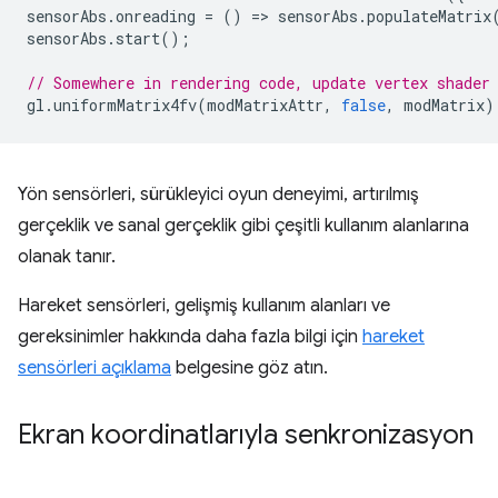
sensorAbs
.
onreading
=
()
=
>
sensorAbs
.
populateMatrix
sensorAbs
.
start
();
// Somewhere in rendering code, update vertex shader
gl
.
uniformMatrix4fv
(
modMatrixAttr
,
false
,
modMatrix
)
Yön sensörleri, sürükleyici oyun deneyimi, artırılmış
gerçeklik ve sanal gerçeklik gibi çeşitli kullanım alanlarına
olanak tanır.
Hareket sensörleri, gelişmiş kullanım alanları ve
gereksinimler hakkında daha fazla bilgi için
hareket
sensörleri açıklama
belgesine göz atın.
Ekran koordinatlarıyla senkronizasyon