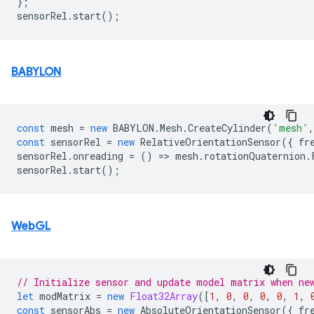
};
sensorRel
.
start
();
BABYLON
const
mesh
=
new
BABYLON
.
Mesh
.
CreateCylinder
(
'mesh'
,
const
sensorRel
=
new
RelativeOrientationSensor
({
fr
sensorRel
.
onreading
=
()
=
>
mesh
.
rotationQuaternion
.
sensorRel
.
start
();
WebGL
// Initialize sensor and update model matrix when ne
let
modMatrix
=
new
Float32Array
([
1
,
0
,
0
,
0
,
0
,
1
,
const
sensorAbs
=
new
AbsoluteOrientationSensor
({
fr