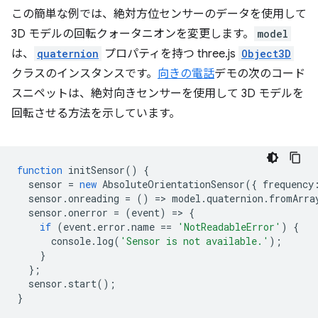
この簡単な例では、絶対方位センサーのデータを使用して
3D モデルの回転クォータニオンを変更します。
model
は、
quaternion
プロパティを持つ three.js
Object3D
クラスのインスタンスです。
向きの電話
デモの次のコード
スニペットは、絶対向きセンサーを使用して 3D モデルを
回転させる方法を示しています。
function
initSensor
()
{
sensor
=
new
AbsoluteOrientationSensor
({
frequency
sensor
.
onreading
=
()
=
>
model
.
quaternion
.
fromArra
sensor
.
onerror
=
(
event
)
=
>
{
if
(
event
.
error
.
name
==
'NotReadableError'
)
{
console
.
log
(
'Sensor is not available.'
);
}
};
sensor
.
start
();
}