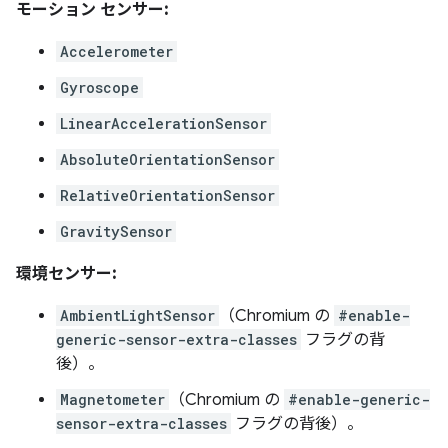
モーション センサー:
Accelerometer
Gyroscope
LinearAccelerationSensor
AbsoluteOrientationSensor
RelativeOrientationSensor
GravitySensor
環境センサー:
AmbientLightSensor
（Chromium の
#enable-
generic-sensor-extra-classes
フラグの背
後）。
Magnetometer
（Chromium の
#enable-generic-
sensor-extra-classes
フラグの背後）。