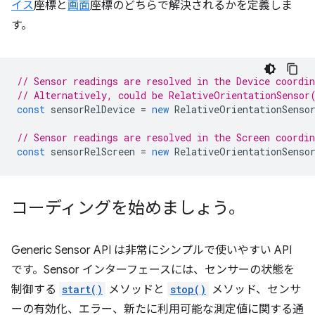
イス
座標と
画面
座標のどちらで解決されるかを定義しま
す。
// Sensor readings are resolved in the Device coordi
// Alternatively, could be RelativeOrientationSensor
const
sensorRelDevice
=
new
RelativeOrientationSenso
// Sensor readings are resolved in the Screen coordi
const
sensorRelScreen
=
new
RelativeOrientationSenso
コーディングを始めましょう。
Generic Sensor API は非常にシンプルで使いやすい API
です。Sensor インターフェースには、センサーの状態を
制御する
start()
メソッドと
stop()
メソッド、センサ
ーの有効化、エラー、新たに利用可能な測定値に関する通