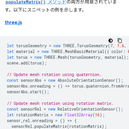
populateMatrix()
メソッド
の両方が用意されていま
す。以下にスニペットの例を示します。
three.js
let
torusGeometry
=
new
THREE
.
TorusGeometry
(
7
,
1.6
,
let
material
=
new
THREE
.
MeshBasicMaterial
({
color
:
let
torus
=
new
THREE
.
Mesh
(
torusGeometry
,
material
);
scene
.
add
(
torus
);
// Update mesh rotation using quaternion.
const
sensorAbs
=
new
AbsoluteOrientationSensor
();
sensorAbs
.
onreading
=
()
=
>
torus
.
quaternion
.
fromArr
sensorAbs
.
start
();
// Update mesh rotation using rotation matrix.
const
sensorRel
=
new
RelativeOrientationSensor
();
let
rotationMatrix
=
new
Float32Array
(
16
);
sensor_rel
.
onreading
=
()
=
>
{
sensorRel
.
populateMatrix
(
rotationMatrix
);