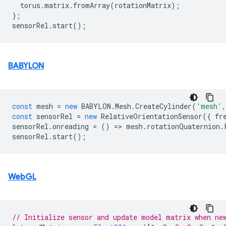
torus
.
matrix
.
fromArray
(
rotationMatrix
);
};
sensorRel
.
start
();
BABYLON
const
mesh
=
new
BABYLON
.
Mesh
.
CreateCylinder
(
'mesh'
,
const
sensorRel
=
new
RelativeOrientationSensor
({
fr
sensorRel
.
onreading
=
()
=
>
mesh
.
rotationQuaternion
.
sensorRel
.
start
();
WebGL
// Initialize sensor and update model matrix when ne