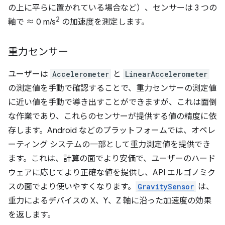
の上に平らに置かれている場合など）、センサーは 3 つの
2
軸で ≈ 0 m/s
の加速度を測定します。
重力センサー
ユーザーは
Accelerometer
と
LinearAccelerometer
の測定値を手動で確認することで、重力センサーの測定値
に近い値を手動で導き出すことができますが、これは面倒
な作業であり、これらのセンサーが提供する値の精度に依
存します。Android などのプラットフォームでは、オペレ
ーティング システムの一部として重力測定値を提供でき
ます。これは、計算の面でより安価で、ユーザーのハード
ウェアに応じてより正確な値を提供し、API エルゴノミク
スの面でより使いやすくなります。
GravitySensor
は、
重力によるデバイスの X、Y、Z 軸に沿った加速度の効果
を返します。