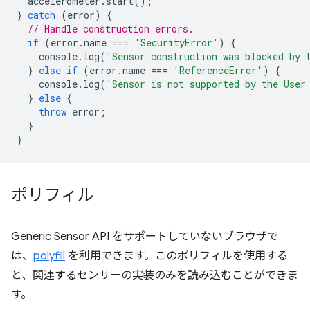
accelerometer
.
start
();
}
catch
(
error
)
{
// Handle construction errors.
if
(
error
.
name
===
'SecurityError'
)
{
console
.
log
(
'Sensor construction was blocked by 
}
else
if
(
error
.
name
===
'ReferenceError'
)
{
console
.
log
(
'Sensor is not supported by the User
}
else
{
throw
error
;
}
}
ポリフィル
Generic Sensor API をサポートしていないブラウザで
は、
polyfill
を利用できます。このポリフィルを使用する
と、関連するセンサーの実装のみを読み込むことができま
す。