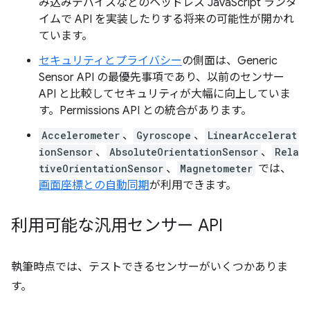
み込みデバイスなどのヘッドレス JavaScript ランタ
イムで API を実装したりする将来の可能性が開かれ
ています。
セキュリティとプライバシー
の側面は、Generic
Sensor API の最優先事項であり、以前のセンサー
API と比較してセキュリティが大幅に向上していま
す。Permissions API との統合があります。
Accelerometer
、
Gyroscope
、
LinearAccelerat
ionSensor
、
AbsoluteOrientationSensor
、
Rela
tiveOrientationSensor
、
Magnetometer
では、
画面座標との自動同期
が利用できます。
利用可能な汎用センサー API
執筆時点では、テストできるセンサーがいくつかありま
す。