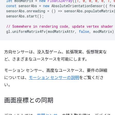
let
modMatrix
=
new
Float32Array
([
1
,
0
,
0
,
0
,
0
,
1
,
const
sensorAbs
=
new
AbsoluteOrientationSensor
({
fr
sensorAbs
.
onreading
=
()
=
>
sensorAbs
.
populateMatrix
sensorAbs
.
start
();
// Somewhere in rendering code, update vertex shader
gl
.
uniformMatrix4fv
(
modMatrixAttr
,
false
,
modMatrix
)
方向センサーは、没入型ゲーム、拡張現実、仮想現実な
ど、さまざまなユースケースを可能にします。
モーション センサー、高度なユースケース、要件の詳細
については、
モーション センサーの説明
をご覧くださ
い。
画面座標との同期