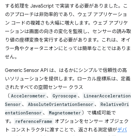
する処理を JavaScript で実装する必要がありました。こ
のアプローチは非効率的であり、ウェブ アプリケーショ
ン コードの複雑さも大幅に増大します。ウェブ アプリケ
ーションは画面の向きの変化を監視し、センサーの読み取
り値の座標変換を実行する必要があります。これは、オイ
ラー角やクォータニオンにとっては簡単なことではありま
せん。
Generic Sensor API は、はるかにシンプルで信頼性の高
いソリューションを提供します。ローカル座標系は、定義
されたすべての空間センサー クラス
（
Accelerometer
、
Gyroscope
、
LinearAcceleration
Sensor
、
AbsoluteOrientationSensor
、
RelativeOri
entationSensor
、
Magnetometer
）で構成可能で
す。
referenceFrame
オプションをセンサー オブジェク
ト コンストラクタに渡すことで、返される測定値が
デバ