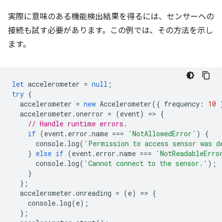
実際に意味のある機能検出結果を得るには、センサーへの
接続も試す必要があります。この例では、その方法を示し
ます。
let
accelerometer
=
null
;
try
{
accelerometer
=
new
Accelerometer
({
frequency
:
10
accelerometer
.
onerror
=
(
event
)
=
>
{
// Handle runtime errors.
if
(
event
.
error
.
name
===
'NotAllowedError'
)
{
console
.
log
(
'Permission to access sensor was d
}
else
if
(
event
.
error
.
name
===
'NotReadableErro
console
.
log
(
'Cannot connect to the sensor.'
);
}
};
accelerometer
.
onreading
=
(
e
)
=
>
{
console
.
log
(
e
);
};