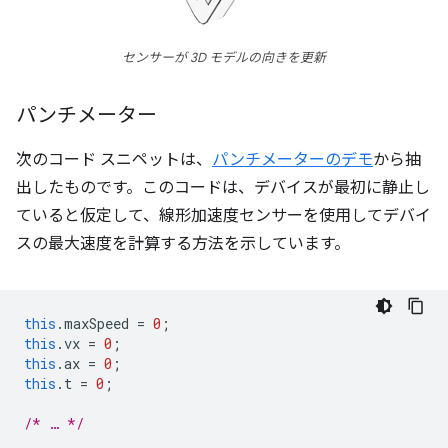
センサーが 3D モデルの向きを更新
パンチメーター
次のコード スニペットは、
パンチメーターのデモ
から抽
出したものです。このコードは、デバイスが最初に静止し
ていると仮定して、線形加速度センサーを使用してデバイ
スの最大速度を計算する方法を示しています。
this
.
maxSpeed
=
0
;
this
.
vx
=
0
;
this
.
ax
=
0
;
this
.
t
=
0
;
/* … */