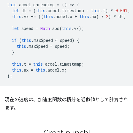
this
.
accel
.
onreading
=
()
=
>
{
let
dt
=
(
this
.
accel
.
timestamp
-
this
.
t
)
*
0.001
;
this
.
vx
+=
((
this
.
accel
.
x
+
this
.
ax
)
/
2
)
*
dt
;
let
speed
=
Math
.
abs
(
this
.
vx
);
if
(
this
.
maxSpeed
 < 
speed
)
{
this
.
maxSpeed
=
speed
;
}
this
.
t
=
this
.
accel
.
timestamp
;
this
.
ax
=
this
.
accel
.
x
;
};
現在の速度は、加速度関数の積分を近似値として計算され
ます。