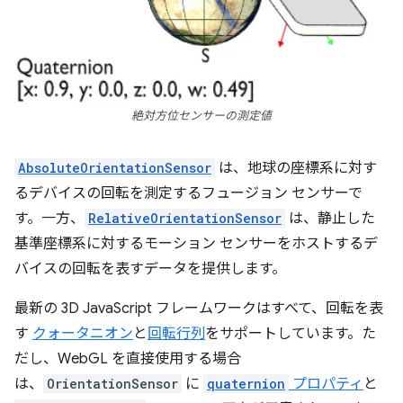
絶対方位センサーの測定値
AbsoluteOrientationSensor
は、地球の座標系に対す
るデバイスの回転を測定するフュージョン センサーで
す。一方、
RelativeOrientationSensor
は、静止した
基準座標系に対するモーション センサーをホストするデ
バイスの回転を表すデータを提供します。
最新の 3D JavaScript フレームワークはすべて、回転を表
す
クォータニオン
と
回転行列
をサポートしています。た
だし、WebGL を直接使用する場合
は、
OrientationSensor
に
quaternion
プロパティ
と