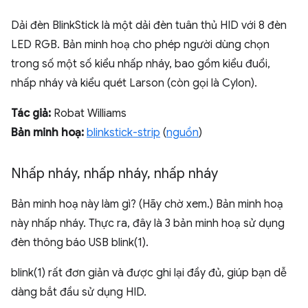
Dải đèn BlinkStick là một dải đèn tuân thủ HID với 8 đèn
LED RGB. Bản minh hoạ cho phép người dùng chọn
trong số một số kiểu nhấp nháy, bao gồm kiểu đuổi,
nhấp nháy và kiểu quét Larson (còn gọi là Cylon).
Tác giả:
Robat Williams
Bản minh hoạ:
blinkstick-strip
(
nguồn
)
Nhấp nháy
,
nhấp nháy
,
nhấp nháy
Bản minh hoạ này làm gì? (Hãy chờ xem.) Bản minh hoạ
này nhấp nháy. Thực ra, đây là 3 bản minh hoạ sử dụng
đèn thông báo USB blink(1).
blink(1) rất đơn giản và được ghi lại đầy đủ, giúp bạn dễ
dàng bắt đầu sử dụng HID.