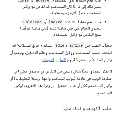
حالة عدم النشاط لدى المستخدم:
active
أو
idle
:
يشير ذلك إلى ما إذا كان المستخدم قد تفاعل مع وكيل
المستخدم خلال فترة زمنية معيّنة.
حالة عدم نشاط الشاشة:
locked
أو
unlocked
:
يحتوي النظام على قفل شاشة نشط (مثل شاشة توقّف)
يمنع التفاعل مع وكيل المستخدم.
يتطلّب التمييز بين
active
و
idle
استخدام طرق استدلالية قد
تختلف حسب المستخدم ووكيل المستخدم ونظام التشغيل. ويجب أن
يكون الحد الأدنى معقولاً (راجِع
الأمان والأذونات
).
لا يميّز النموذج عمدًا بشكل رسمي بين التفاعل مع محتوى معيّن (أي
صفحة الويب في علامة تبويب تستخدم واجهة برمجة التطبيقات) أو
وكيل المستخدم ككل أو نظام التشغيل، بل يترك هذا التعريف لوكيل
المستخدم.
طلب الأذونات وإنشاء مثيل