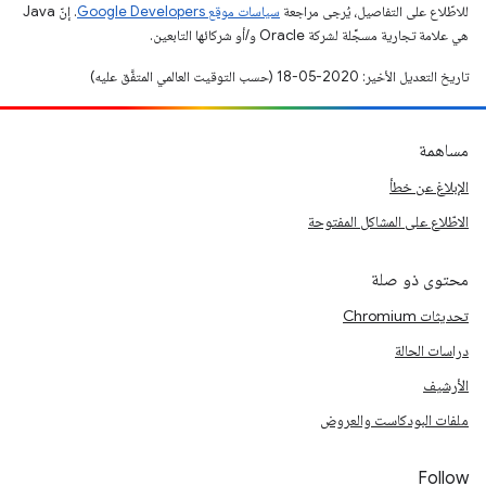
للاطّلاع على التفاصيل، يُرجى مراجعة
سياسات موقع Google Developers‏
. إنّ Java
هي علامة تجارية مسجَّلة لشركة Oracle و/أو شركائها التابعين.
تاريخ التعديل الأخير: 2020-05-18 (حسب التوقيت العالمي المتفَّق عليه)
مساهمة
الإبلاغ عن خطأ
الاطّلاع على المشاكل المفتوحة
محتوى ذو صلة
تحديثات Chromium
دراسات الحالة
الأرشيف
ملفات البودكاست والعروض
Follow