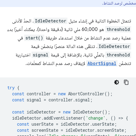
مخصّص لرصد النشاط.
تتمثل الخطوة الثانية في إنشاء مثيل
IdleDetector
. الحدّ الأدنى
threshold
هو 60,000 ملي ثانية (دقيقة واحدة). يمكنك أخيرًا بدء
عملية رصد عدم النشاط من خلال استدعاء طريقة
start()
في
IdleDetector
. تتلقّى هذه الدالة عنصرًا يتضمّن قيمة
threshold
بالملّي ثانية، بالإضافة إلى قيمة
signal
اختيارية
تتضمّن
AbortSignal
لإيقاف رصد عدم النشاط كمعلَمات.
try
{
const
controller
=
new
AbortController
();
const
signal
=
controller
.
signal
;
const
idleDetector
=
new
IdleDetector
();
idleDetector
.
addEventListener
(
'change'
,
()
=
>
{
const
userState
=
idleDetector
.
userState
;
const
screenState
=
idleDetector
.
screenState
;