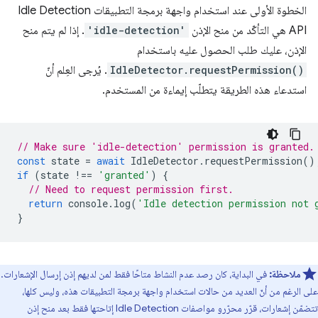
الخطوة الأولى عند استخدام واجهة برمجة التطبيقات Idle Detection
API هي التأكّد من منح الإذن
'idle-detection'
. إذا لم يتم منح
الإذن، عليك طلب الحصول عليه باستخدام
IdleDetector.requestPermission()
. يُرجى العِلم أنّ
استدعاء هذه الطريقة يتطلّب إيماءة من المستخدم.
// Make sure 'idle-detection' permission is granted.
const
state
=
await
IdleDetector
.
requestPermission
()
if
(
state
!==
'granted'
)
{
// Need to request permission first.
return
console
.
log
(
'Idle detection permission not 
}
ملاحظة:
في البداية، كان رصد عدم النشاط متاحًا فقط لمن لديهم إذن إرسال الإشعارات.
على الرغم من أنّ العديد من حالات استخدام واجهة برمجة التطبيقات هذه، وليس كلها،
تتضمّن إشعارات، قرّر محرّرو مواصفات Idle Detection إتاحتها فقط بعد منح إذن