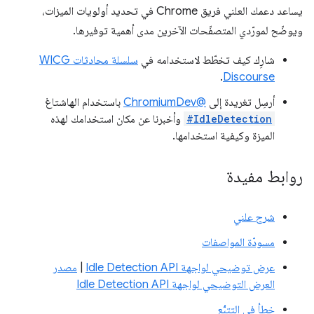
يساعد دعمك العلني فريق Chrome في تحديد أولويات الميزات،
ويوضّح لمورّدي المتصفّحات الآخرين مدى أهمية توفيرها.
شارِك كيف تخطّط لاستخدامه في
سلسلة محادثات WICG
.
Discourse
أرسِل تغريدة إلى
@ChromiumDev
باستخدام الهاشتاغ
#IdleDetection
وأخبرنا عن مكان استخدامك لهذه
الميزة وكيفية استخدامها.
روابط مفيدة
شرح علني
مسودّة المواصفات
عرض توضيحي لواجهة Idle Detection API
|
مصدر
العرض التوضيحي لواجهة Idle Detection API
خطأ في التتبُّع