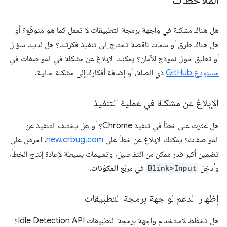
هل هناك مشكلة في واجهة برمجة التطبيقات لا تعمل كما هو متوقّع؟ أو
هل هناك طرق أو سمات ناقصة تحتاج إلى تنفيذ فكرتك؟ هل لديك سؤال
أو تعليق حول نموذج الأمان؟ يمكنك الإبلاغ عن مشكلة في المواصفات في
مستودع GitHub
ذي الصلة، أو إضافة أفكارك إلى مشكلة حالية.
الإبلاغ عن مشكلة في عملية التنفيذ
هل عثرت على خطأ في تنفيذ Chrome؟ أو هل يختلف التنفيذ عن
المواصفات؟ يمكنك الإبلاغ عن خطأ على
new.crbug.com
. احرص على
تضمين أكبر قدر ممكن من التفاصيل، وتعليمات بسيطة لإعادة إنتاج الخطأ،
وأدخِل
Blink>Input
في مربّع
المكوّنات
.
إظهار الدعم لواجهة برمجة التطبيقات
هل تخطّط لاستخدام واجهة برمجة التطبيقات Idle Detection API؟