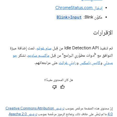
إدخال ChromeStatus.com
مكوّن Blink:
Blink>Input
الإقرارات
تم تنفيذ Idle Detection API من قِبل
سام غوتو
. تمت إضافة ميزة
التوافق مع "أدوات مطوّري البرامج" من قِبل
ماكسيم ساديم
. نشكر
جو
ميدلي
و
كايس باسكس
و
رايلي غرانت
على مراجعاتهم.
هل كان المحتوى مفيدًا؟
إنّ محتوى هذه الصفحة مرخّص بموجب
ترخيص Creative Commons Attribution
4.0‏
ما لم يُنصّ على خلاف ذلك، ونماذج الرموز مرخّصة بموجب
ترخيص Apache 2.0‏
.