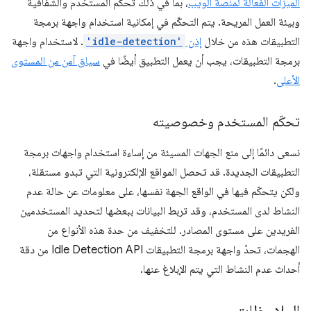
الميزات الفعّالة لمنصة الويب
، بما في ذلك تحكّم المستخدم والشفافية
وبيئة العمل المريحة. يتم التحكّم في إمكانية استخدام واجهة برمجة
التطبيقات هذه من خلال
إذن
'idle-detection'
. لاستخدام واجهة
برمجة التطبيقات، يجب أن يعمل التطبيق أيضًا في
سياق آمن من المستوى
الأعلى
.
تحكّم المستخدم وخصوصيته
نسعى دائمًا إلى منع الجهات المسيئة من إساءة استخدام واجهات برمجة
التطبيقات الجديدة. قد تحصل المواقع الإلكترونية التي تبدو مستقلة،
ولكن يتحكّم فيها في الواقع الجهة نفسها، على معلومات عن حالة عدم
النشاط لدى المستخدم، وقد تربط البيانات ببعضها لتحديد المستخدمين
الفريدين على مستوى المصادر. للتخفيف من حدة هذه الأنواع من
الهجمات، تحدّ واجهة برمجة التطبيقات Idle Detection API من دقة
أحداث عدم النشاط التي يتم الإبلاغ عنها.
الملاحظات