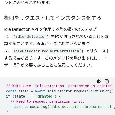
ントに委ねられています。
権限をリクエストしてインスタンス化する
Idle Detection API を使用する際の最初のステップ
は、
'idle-detection'
権限が付与されていることを確
認することです。権限が付与されていない場合
は、
IdleDetector.requestPermission()
でリクエスト
する必要があります。このメソッドを呼び出すには、ユー
ザー操作が必要であることに注意してください。
// Make sure 'idle-detection' permission is granted.
const
state
=
await
IdleDetector
.
requestPermission
()
if
(
state
!==
'granted'
)
{
// Need to request permission first.
return
console
.
log
(
'Idle detection permission not 
}