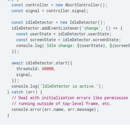
const
controller
=
new
AbortController
();
const
signal
=
controller
.
signal
;
const
idleDetector
=
new
IdleDetector
();
idleDetector
.
addEventListener
(
'change'
,
()
=
>
{
const
userState
=
idleDetector
.
userState
;
const
screenState
=
idleDetector
.
screenState
;
console
.
log
(
`Idle change: 
${
userState
}
, 
${
screen
});
await
idleDetector
.
start
({
threshold
:
60000
,
signal
,
});
console
.
log
(
'IdleDetector is active.'
);
}
catch
(
err
)
{
// Deal with initialization errors like permission
// running outside of top-level frame, etc.
console
.
error
(
err
.
name
,
err
.
message
);
}