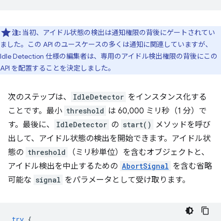
注:
当初、アイドル状態の検出は通知権限の背後にゲートされてい
ました。この API のユースケースの多くは通知に関連していますが、
Idle Detection 仕様の編集者は、専用のアイドル検出権限の背後にこの
API を配置することを決定しました。
次のステップは、
IdleDetector
をインスタンス化する
ことです。最小
threshold
は 60,000 ミリ秒（1 分）で
す。最後に、
IdleDetector
の
start()
メソッドを呼び
出して、アイドル状態の検出を開始できます。アイドル状
態の
threshold
（ミリ秒単位）を含むオブジェクトと、
アイドル検出を中止するための
AbortSignal
を含む省略
可能な
signal
をパラメータとして受け取ります。
try
{