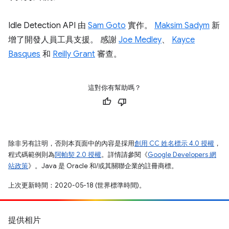
Idle Detection API 由
Sam Goto
實作。
Maksim Sadym
新
增了開發人員工具支援。 感謝
Joe Medley
、
Kayce
Basques
和
Reilly Grant
審查。
這對你有幫助嗎？
除非另有註明，否則本頁面中的內容是採用
創用 CC 姓名標示 4.0 授權
，
程式碼範例則為
阿帕契 2.0 授權
。詳情請參閱《
Google Developers 網
站政策
》。Java 是 Oracle 和/或其關聯企業的註冊商標。
上次更新時間：2020-05-18 (世界標準時間)。
提供相片