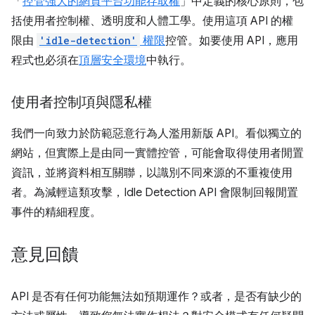
「
控管強大的網頁平台功能存取權
」中定義的核心原則，包
括使用者控制權、透明度和人體工學。使用這項 API 的權
限由
'idle-detection'
權限
控管。如要使用 API，應用
程式也必須在
頂層安全環境
中執行。
使用者控制項與隱私權
我們一向致力於防範惡意行為人濫用新版 API。看似獨立的
網站，但實際上是由同一實體控管，可能會取得使用者閒置
資訊，並將資料相互關聯，以識別不同來源的不重複使用
者。為減輕這類攻擊，Idle Detection API 會限制回報閒置
事件的精細程度。
意見回饋
API 是否有任何功能無法如預期運作？或者，是否有缺少的