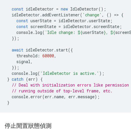
const
idleDetector
=
new
IdleDetector
();
idleDetector
.
addEventListener
(
'change'
,
()
=
>
{
const
userState
=
idleDetector
.
userState
;
const
screenState
=
idleDetector
.
screenState
;
console
.
log
(
`Idle change: 
${
userState
}
, 
${
screen
});
await
idleDetector
.
start
({
threshold
:
60000
,
signal
,
});
console
.
log
(
'IdleDetector is active.'
);
}
catch
(
err
)
{
// Deal with initialization errors like permission
// running outside of top-level frame, etc.
console
.
error
(
err
.
name
,
err
.
message
);
}
停止閒置狀態偵測