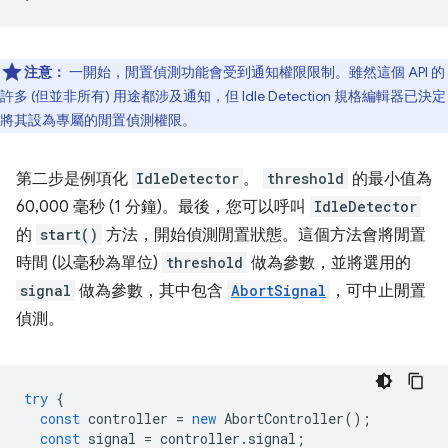
注意：
一開始，閒置偵測功能會受到通知權限限制。雖然這個 API 的
許多 (但並非所有) 用途都涉及通知，但 Idle Detection 規格編輯器已決定
將其設為專屬的閒置偵測權限。
第二步是例項化
IdleDetector
。
threshold
的最小值為
60,000 毫秒 (1 分鐘)。最後，您可以呼叫
IdleDetector
的
start()
方法，開始偵測閒置狀態。這個方法會將閒置
時間 (以毫秒為單位)
threshold
做為參數，並將選用的
signal
做為參數，其中包含
AbortSignal
，可中止閒置
偵測。
try
{
const
controller
=
new
AbortController
();
const
signal
=
controller
.
signal
;