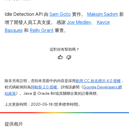
Idle Detection API 由
Sam Goto
實作。
Maksim Sadym
新
增了開發人員工具支援。 感謝
Joe Medley
、
Kayce
Basques
和
Reilly Grant
審查。
這對你有幫助嗎？
除非另有註明，否則本頁面中的內容是採用
創用 CC 姓名標示 4.0 授權
，
程式碼範例則為
阿帕契 2.0 授權
。詳情請參閱《
Google Developers 網
站政策
》。Java 是 Oracle 和/或其關聯企業的註冊商標。
上次更新時間：2020-05-18 (世界標準時間)。
提供相片