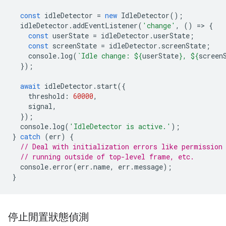
const
idleDetector
=
new
IdleDetector
();
idleDetector
.
addEventListener
(
'change'
,
()
=
>
{
const
userState
=
idleDetector
.
userState
;
const
screenState
=
idleDetector
.
screenState
;
console
.
log
(
`Idle change: 
${
userState
}
, 
${
screen
});
await
idleDetector
.
start
({
threshold
:
60000
,
signal
,
});
console
.
log
(
'IdleDetector is active.'
);
}
catch
(
err
)
{
// Deal with initialization errors like permission
// running outside of top-level frame, etc.
console
.
error
(
err
.
name
,
err
.
message
);
}
停止閒置狀態偵測