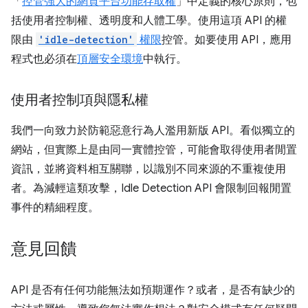
「
控管強大的網頁平台功能存取權
」中定義的核心原則，包
括使用者控制權、透明度和人體工學。使用這項 API 的權
限由
'idle-detection'
權限
控管。如要使用 API，應用
程式也必須在
頂層安全環境
中執行。
使用者控制項與隱私權
我們一向致力於防範惡意行為人濫用新版 API。看似獨立的
網站，但實際上是由同一實體控管，可能會取得使用者閒置
資訊，並將資料相互關聯，以識別不同來源的不重複使用
者。為減輕這類攻擊，Idle Detection API 會限制回報閒置
事件的精細程度。
意見回饋
API 是否有任何功能無法如預期運作？或者，是否有缺少的