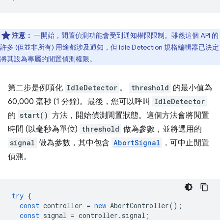
注意：
一開始，閒置偵測功能會受到通知權限限制。雖然這個 API 的
許多 (但並非所有) 用途都涉及通知，但 Idle Detection 規格編輯器已決定
將其設為專屬的閒置偵測權限。
第二步是例項化
IdleDetector
。
threshold
的最小值為
60,000 毫秒 (1 分鐘)。最後，您可以呼叫
IdleDetector
的
start()
方法，開始偵測閒置狀態。這個方法會將閒置
時間 (以毫秒為單位)
threshold
做為參數，並將選用的
signal
做為參數，其中包含
AbortSignal
，可中止閒置
偵測。
try
{
const
controller
=
new
AbortController
();
const
signal
=
controller
.
signal
;