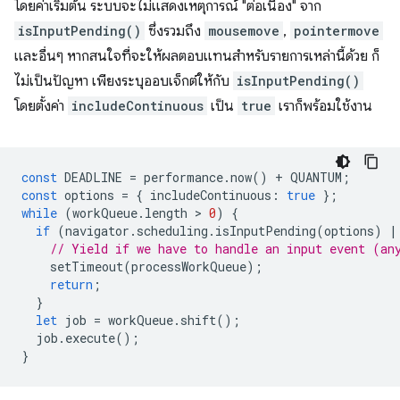
โดยค่าเริ่มต้น ระบบจะไม่แสดงเหตุการณ์ "ต่อเนื่อง" จาก
isInputPending()
ซึ่งรวมถึง
mousemove
,
pointermove
และอื่นๆ หากสนใจที่จะให้ผลตอบแทนสำหรับรายการเหล่านี้ด้วย ก็
ไม่เป็นปัญหา เพียงระบุออบเจ็กต์ให้กับ
isInputPending()
โดยตั้งค่า
includeContinuous
เป็น
true
เราก็พร้อมใช้งาน
const
DEADLINE
=
performance
.
now
()
+
QUANTUM
;
const
options
=
{
includeContinuous
:
true
};
while
(
workQueue
.
length
 > 
0
)
{
if
(
navigator
.
scheduling
.
isInputPending
(
options
)
|
// Yield if we have to handle an input event (an
setTimeout
(
processWorkQueue
);
return
;
}
let
job
=
workQueue
.
shift
();
job
.
execute
();
}