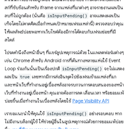
สก์ที่ซับซ้อนสําหรับ iframe จากแหล่งที่มาต่างๆ อาจรายงานผลเป็น
ลบที่ไม่ถูกต้อง (นั่นคือ
isInputPending()
อาจแสดงผลเป็น
เท็จโดยไม่คาดคิดเมื่อกําหนดเป้าหมายเฟรมเหล่านี้) ตรวจสอบว่าคุณ
ให้ผลลัพธ์บ่อยพอหากเว็บไซต์ต้องมีการโต้ตอบกับเฟรมย่อยที่มี
สไตล์
โปรดคำนึงถึงหน้าอื่นๆ ที่แชร์ลูปเหตุการณ์ด้วย ในแพลตฟอร์มต่างๆ
เช่น Chrome สําหรับ Android การที่ต้นทางหลายแห่งใช้ Event
Loop ร่วมกันนั้นเป็นเรื่องปกติ
isInputPending()
จะไม่แสดง
ผลเป็น
true
เลยหากมีการส่งอินพุตไปยังเฟรมข้ามแหล่งที่มา
และหน้าเว็บที่ทำงานอยู่เบื้องหลังอาจรบกวนการตอบสนองของหน้า
เว็บที่ทำงานอยู่เบื้องหน้า คุณอาจต้องการลด เลื่อนเวลา หรือยอมแพ้
บ่อยขึ้นเมื่อทํางานในเบื้องหลังโดยใช้
Page Visibility API
เราขอแนะนำให้คุณใช้
isInputPending()
อย่างรอบคอบ หาก
ไม่มีงานบล็อกผู้ใช้ ให้ช่วยผู้อื่นในลูปเหตุการณ์ด้วยการยอมแพ้บ่อย