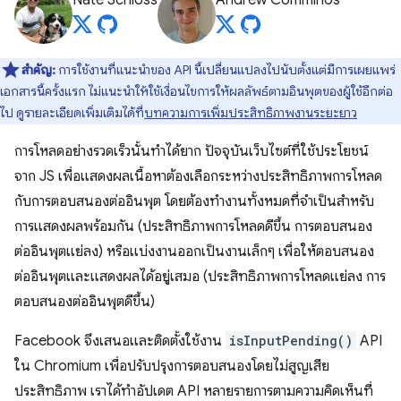
Nate Schloss
Andrew Comminos
สำคัญ:
การใช้งานที่แนะนำของ API นี้เปลี่ยนแปลงไปนับตั้งแต่มีการเผยแพร่
เอกสารนี้ครั้งแรก ไม่แนะนําให้ใช้เงื่อนไขการให้ผลลัพธ์ตามอินพุตของผู้ใช้อีกต่อ
ไป ดูรายละเอียดเพิ่มเติมได้ที่
บทความการเพิ่มประสิทธิภาพงานระยะยาว
การโหลดอย่างรวดเร็วนั้นทำได้ยาก ปัจจุบันเว็บไซต์ที่ใช้ประโยชน์
จาก JS เพื่อแสดงผลเนื้อหาต้องเลือกระหว่างประสิทธิภาพการโหลด
กับการตอบสนองต่ออินพุต โดยต้องทํางานทั้งหมดที่จําเป็นสําหรับ
การแสดงผลพร้อมกัน (ประสิทธิภาพการโหลดดีขึ้น การตอบสนอง
ต่ออินพุตแย่ลง) หรือแบ่งงานออกเป็นงานเล็กๆ เพื่อให้ตอบสนอง
ต่ออินพุตและแสดงผลได้อยู่เสมอ (ประสิทธิภาพการโหลดแย่ลง การ
ตอบสนองต่ออินพุตดีขึ้น)
Facebook จึงเสนอและติดตั้งใช้งาน
isInputPending()
API
ใน Chromium เพื่อปรับปรุงการตอบสนองโดยไม่สูญเสีย
ประสิทธิภาพ เราได้ทำอัปเดต API หลายรายการตามความคิดเห็นที่