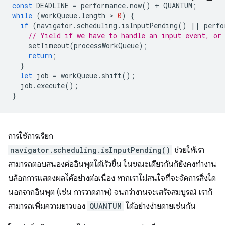
const
DEADLINE
=
performance
.
now
()
+
QUANTUM
;
while
(
workQueue
.
length
 > 
0
)
{
if
(
navigator
.
scheduling
.
isInputPending
()
||
perfo
// Yield if we have to handle an input event, or
setTimeout
(
processWorkQueue
);
return
;
}
let
job
=
workQueue
.
shift
();
job
.
execute
();
}
การใช้การเรียก
navigator.scheduling.isInputPending()
ช่วยให้เรา
สามารถตอบสนองต่ออินพุตได้เร็วขึ้น ในขณะเดียวกันก็ยังคงทำงาน
บล็อกการแสดงผลได้อย่างต่อเนื่อง หากเราไม่สนใจที่จะจัดการสิ่งใด
นอกจากอินพุต (เช่น การวาดภาพ) จนกว่างานจะเสร็จสมบูรณ์ เราก็
สามารถเพิ่มความยาวของ
QUANTUM
ได้อย่างง่ายดายเช่นกัน