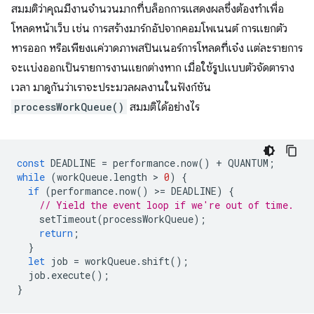
สมมติว่าคุณมีงานจำนวนมากที่บล็อกการแสดงผลซึ่งต้องทําเพื่อ
โหลดหน้าเว็บ เช่น การสร้างมาร์กอัปจากคอมโพเนนต์ การแยกตัว
หารออก หรือเพียงแค่วาดภาพสปินเนอร์การโหลดที่เจ๋ง แต่ละรายการ
จะแบ่งออกเป็นรายการงานแยกต่างหาก เมื่อใช้รูปแบบตัวจัดตาราง
เวลา มาดูกันว่าเราจะประมวลผลงานในฟังก์ชัน
processWorkQueue()
สมมติได้อย่างไร
const
DEADLINE
=
performance
.
now
()
+
QUANTUM
;
while
(
workQueue
.
length
 > 
0
)
{
if
(
performance
.
now
()
>
=
DEADLINE
)
{
// Yield the event loop if we're out of time.
setTimeout
(
processWorkQueue
);
return
;
}
let
job
=
workQueue
.
shift
();
job
.
execute
();
}