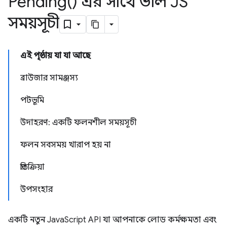
Pending(
) এর সাথে ভাল JS
সময়সূচী
এই পৃষ্ঠায় যা যা আছে
ব্রাউজার সামঞ্জস্য
পটভূমি
উদাহরণ: একটি ফলনশীল সময়সূচী
ফলন সবসময় খারাপ হয় না
প্রতিক্রিয়া
উপসংহার
একটি নতুন JavaScript API যা আপনাকে লোড কর্মক্ষমতা এবং