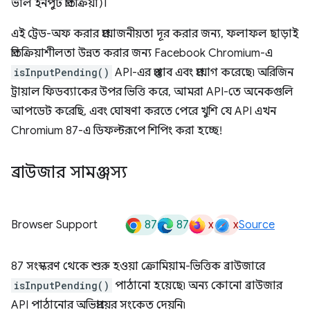
ভাল ইনপুট প্রতিক্রিয়া)।
এই ট্রেড-অফ করার প্রয়োজনীয়তা দূর করার জন্য, ফলাফল ছাড়াই
প্রতিক্রিয়াশীলতা উন্নত করার জন্য Facebook Chromium-এ
isInputPending()
API-এর প্রস্তাব এবং প্রয়োগ করেছে৷ অরিজিন
ট্রায়াল ফিডব্যাকের উপর ভিত্তি করে, আমরা API-তে অনেকগুলি
আপডেট করেছি, এবং ঘোষণা করতে পেরে খুশি যে API এখন
Chromium 87-এ ডিফল্টরূপে শিপিং করা হচ্ছে!
ব্রাউজার সামঞ্জস্য
87
87
x
x
Browser Support
Source
87 সংস্করণ থেকে শুরু হওয়া ক্রোমিয়াম-ভিত্তিক ব্রাউজারে
isInputPending()
পাঠানো হয়েছে৷ অন্য কোনো ব্রাউজার
API পাঠানোর অভিপ্রায়ের সংকেত দেয়নি৷