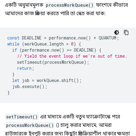
একটি অনুমানমূলক
processWorkQueue()
ফাংশনে কীভাবে
আমাদের কাজ প্রক্রিয়া করতে পারি তা স্কেচ করা যাক:
const
DEADLINE
=
performance
.
now
()
+
QUANTUM
;
while
(
workQueue
.
length
 > 
0
)
{
if
(
performance
.
now
()
>
=
DEADLINE
)
{
// Yield the event loop if we're out of time.
setTimeout
(
processWorkQueue
);
return
;
}
let
job
=
workQueue
.
shift
();
job
.
execute
();
}
setTimeout()
এর মাধ্যমে একটি নতুন ম্যাক্রোটাস্কে পরে
processWorkQueue()
() চালু করার মাধ্যমে, আমরা
ব্রাউজারকে ইনপুট করার জন্য কিছুটা প্রতিক্রিয়াশীল থাকার ক্ষমতা