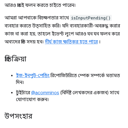
আরও প্রায়ই ফলন করতে চাইতে পারেন।
আমরা আপনাকে বিচক্ষণতার সাথে
isInputPending()
ব্যবহার করতে উত্সাহিত করি। যদি ব্যবহারকারী-অবরুদ্ধ করার
কাজ না করা হয়, তাহলে ইভেন্ট লুপে আরও ঘন ঘন ফলন করে
অন্যদের প্রতি সদয় হন।
দীর্ঘ কাজ ক্ষতিকর হতে পারে
।
প্রতিক্রিয়া
ইজ-ইনপুট-পেন্ডিং
রিপোজিটরিতে স্পেক সম্পর্কে মতামত
দিন।
টুইটারে
@acomminos
(নির্দিষ্ট লেখকদের একজন) সাথে
যোগাযোগ করুন।
উপসংহার