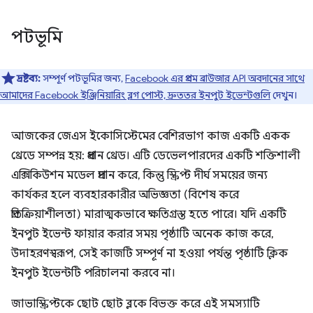
পটভূমি
দ্রষ্টব্য:
সম্পূর্ণ পটভূমির জন্য,
Facebook এর প্রথম ব্রাউজার API অবদানের সাথে
আমাদের Facebook ইঞ্জিনিয়ারিং ব্লগ পোস্ট, দ্রুততর ইনপুট ইভেন্টগুলি
দেখুন।
আজকের জেএস ইকোসিস্টেমের বেশিরভাগ কাজ একটি একক
থ্রেডে সম্পন্ন হয়: প্রধান থ্রেড। এটি ডেভেলপারদের একটি শক্তিশালী
এক্সিকিউশন মডেল প্রদান করে, কিন্তু স্ক্রিপ্ট দীর্ঘ সময়ের জন্য
কার্যকর হলে ব্যবহারকারীর অভিজ্ঞতা (বিশেষ করে
প্রতিক্রিয়াশীলতা) মারাত্মকভাবে ক্ষতিগ্রস্ত হতে পারে। যদি একটি
ইনপুট ইভেন্ট ফায়ার করার সময় পৃষ্ঠাটি অনেক কাজ করে,
উদাহরণস্বরূপ, সেই কাজটি সম্পূর্ণ না হওয়া পর্যন্ত পৃষ্ঠাটি ক্লিক
ইনপুট ইভেন্টটি পরিচালনা করবে না।
জাভাস্ক্রিপ্টকে ছোট ছোট ব্লকে বিভক্ত করে এই সমস্যাটি