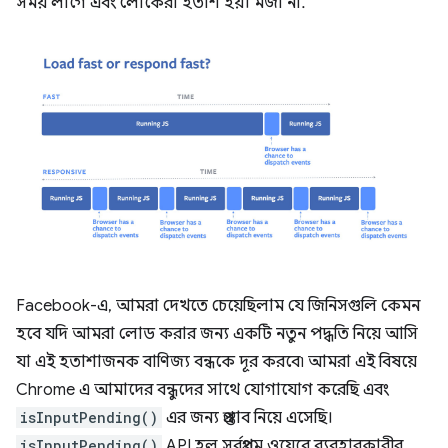
সময় লাগে এবং লোকেরা হতাশ হয়। মজা না.
Facebook-এ, আমরা দেখতে চেয়েছিলাম যে জিনিসগুলি কেমন
হবে যদি আমরা লোড করার জন্য একটি নতুন পদ্ধতি নিয়ে আসি
যা এই হতাশাজনক বাণিজ্য বন্ধকে দূর করবে৷ আমরা এই বিষয়ে
Chrome এ আমাদের বন্ধুদের সাথে যোগাযোগ করেছি এবং
isInputPending()
এর জন্য প্রস্তাব নিয়ে এসেছি।
isInputPending()
API হল সর্বপ্রথম ওয়েবে ব্যবহারকারীর