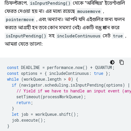
ডিফল্টরূপে,
isInputPending()
থেকে "অবিচ্ছিন্ন" ইভেন্টগুলি
ফেরত দেওয়া হয় না। এর মধ্যে রয়েছে
mousemove
,
pointermove
, এবং অন্যান্য। আপনি যদি এইগুলির জন্য ফলন
করতে আগ্রহী হন তবে কোন সমস্যা নেই। একটি বস্তু প্রদান করে
isInputPending()
সহ
includeContinuous
সেট
true
,
আমরা যেতে ভালো:
const
DEADLINE
=
performance
.
now
()
+
QUANTUM
;
const
options
=
{
includeContinuous
:
true
};
while
(
workQueue
.
length
 > 
0
)
{
if
(
navigator
.
scheduling
.
isInputPending
(
options
)
|
// Yield if we have to handle an input event (an
setTimeout
(
processWorkQueue
);
return
;
}
let
job
=
workQueue
.
shift
();
job
.
execute
();
}