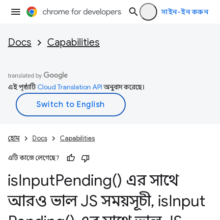
সাইন-ইন করুন
Docs
Capabilities
এই পৃষ্ঠাটি
Cloud Translation API
অনুবাদ করেছে।
হোম
Docs
Capabilities
এটি কাজে লেগেছে?
is
Input
Pending(
) এর সাথে
আরও ভাল JS সময়সূচী
,
is
Input