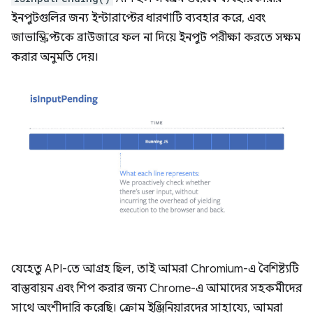
ইনপুটগুলির জন্য ইন্টারাপ্টের ধারণাটি ব্যবহার করে, এবং
জাভাস্ক্রিপ্টকে ব্রাউজারে ফল না দিয়ে ইনপুট পরীক্ষা করতে সক্ষম
করার অনুমতি দেয়।
যেহেতু API-তে আগ্রহ ছিল, তাই আমরা Chromium-এ বৈশিষ্ট্যটি
বাস্তবায়ন এবং শিপ করার জন্য Chrome-এ আমাদের সহকর্মীদের
সাথে অংশীদারি করেছি। ক্রোম ইঞ্জিনিয়ারদের সাহায্যে, আমরা