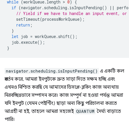
while
(
workQueue
.
length
 > 
0
)
{
if
(
navigator
.
scheduling
.
isInputPending
()
||
perfo
// Yield if we have to handle an input event, or
setTimeout
(
processWorkQueue
);
return
;
}
let
job
=
workQueue
.
shift
();
job
.
execute
();
}
navigator.scheduling.isInputPending()
এ একটি কল
প্রবর্তন করে, আমরা ইনপুটকে দ্রুত সাড়া দিতে সক্ষম হচ্ছি এবং
এখনও নিশ্চিত করছি যে আমাদের ডিসপ্লে-ব্লকিং কাজ অন্যথায়
নিরবচ্ছিন্নভাবে সম্পাদন করে। কাজ সম্পূর্ণ না হওয়া পর্যন্ত আমরা
যদি ইনপুট (যেমন পেইন্টিং) ছাড়া অন্য কিছু পরিচালনা করতে
আগ্রহী না হই, তাহলে আমরা সহজেই
QUANTUM
দৈর্ঘ্য বাড়াতে
পারি।