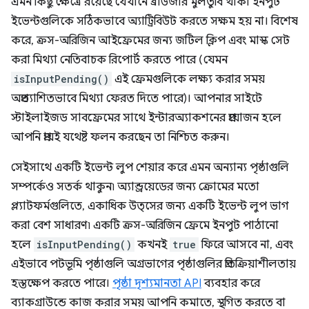
এমন কিছু ক্ষেত্রে রয়েছে যেখানে ব্রাউজার মুলতুবি থাকা ইনপুট
ইভেন্টগুলিকে সঠিকভাবে অ্যাট্রিবিউট করতে সক্ষম হয় না। বিশেষ
করে, ক্রস-অরিজিন আইফ্রেমের জন্য জটিল ক্লিপ এবং মাস্ক সেট
করা মিথ্যা নেতিবাচক রিপোর্ট করতে পারে (যেমন
isInputPending()
এই ফ্রেমগুলিকে লক্ষ্য করার সময়
অপ্রত্যাশিতভাবে মিথ্যা ফেরত দিতে পারে)। আপনার সাইটে
স্টাইলাইজড সাবফ্রেমের সাথে ইন্টারঅ্যাকশনের প্রয়োজন হলে
আপনি প্রায়ই যথেষ্ট ফলন করছেন তা নিশ্চিত করুন।
সেইসাথে একটি ইভেন্ট লুপ শেয়ার করে এমন অন্যান্য পৃষ্ঠাগুলি
সম্পর্কেও সতর্ক থাকুন৷ অ্যান্ড্রয়েডের জন্য ক্রোমের মতো
প্ল্যাটফর্মগুলিতে, একাধিক উত্সের জন্য একটি ইভেন্ট লুপ ভাগ
করা বেশ সাধারণ৷ একটি ক্রস-অরিজিন ফ্রেমে ইনপুট পাঠানো
হলে
isInputPending()
কখনই
true
ফিরে আসবে না, এবং
এইভাবে পটভূমি পৃষ্ঠাগুলি অগ্রভাগের পৃষ্ঠাগুলির প্রতিক্রিয়াশীলতায়
হস্তক্ষেপ করতে পারে।
পৃষ্ঠা দৃশ্যমানতা API
ব্যবহার করে
ব্যাকগ্রাউন্ডে কাজ করার সময় আপনি কমাতে, স্থগিত করতে বা