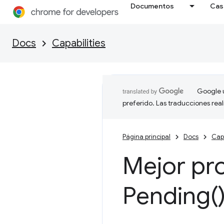
Documentos
Cas
Docs
Capabilities
Google u
preferido. Las traducciones rea
Página principal
Docs
Capa
Mejor pr
Pending(