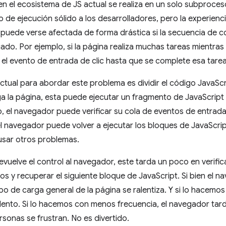
en el ecosistema de JS actual se realiza en un solo subproceso
e ejecución sólido a los desarrolladores, pero la experiencia
 puede verse afectada de forma drástica si la secuencia de 
do. Por ejemplo, si la página realiza muchas tareas mientras
 el evento de entrada de clic hasta que se complete esa tarea
tual para abordar este problema es dividir el código JavaSc
 la página, esta puede ejecutar un fragmento de JavaScript y
, el navegador puede verificar su cola de eventos de entrada
 el navegador puede volver a ejecutar los bloques de JavaScr
usar otros problemas.
evuelve el control al navegador, este tarda un poco en verifi
os y recuperar el siguiente bloque de JavaScript. Si bien el 
po de carga general de la página se ralentiza. Y si lo hacem
lento. Si lo hacemos con menos frecuencia, el navegador tar
rsonas se frustran. No es divertido.