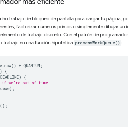
amador más eficiente
o trabajo de bloqueo de pantalla para cargar tu página, po
entes, factorizar números primos o simplemente dibujar un í
un elemento de trabajo discreto. Con el patrón de programa
 trabajo en una función hipotética
processWorkQueue()
:
e
.
now
()
+
QUANTUM
;
)
{
DEADLINE
)
{
 if we're out of time.
Queue
);
();