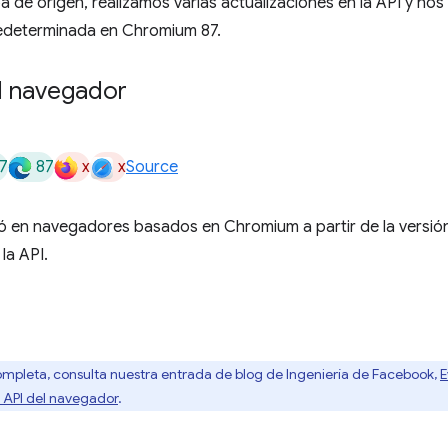
a de origen, realizamos varias actualizaciones en la API y n
redeterminada en Chromium 87.
l navegador
7
87
x
x
Source
ó en navegadores basados en Chromium a partir de la versió
 la API.
mpleta, consulta nuestra entrada de blog de Ingeniería de Facebook,
E
 API del navegador
.