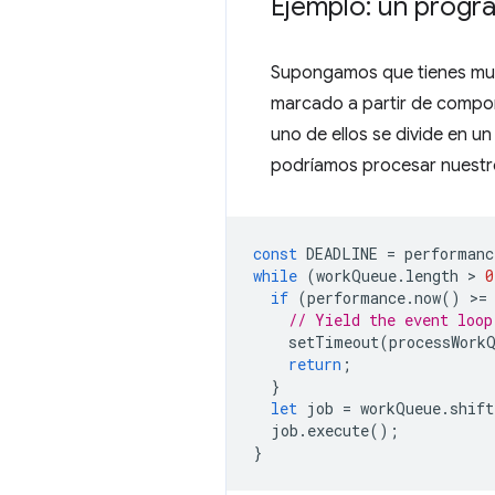
Ejemplo: un progr
Supongamos que tienes much
marcado a partir de compon
uno de ellos se divide en 
podríamos procesar nuestro
const
DEADLINE
=
performanc
while
(
workQueue
.
length
 > 
0
if
(
performance
.
now
()
>
=
// Yield the event loop
setTimeout
(
processWork
return
;
}
let
job
=
workQueue
.
shift
job
.
execute
();
}