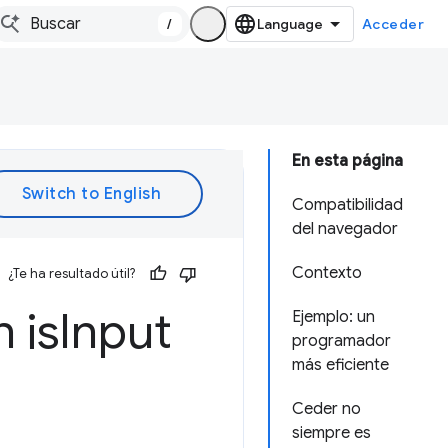
/
Acceder
En esta página
Compatibilidad
del navegador
Contexto
¿Te ha resultado útil?
on
is
Input
Ejemplo: un
programador
más eficiente
Ceder no
siempre es