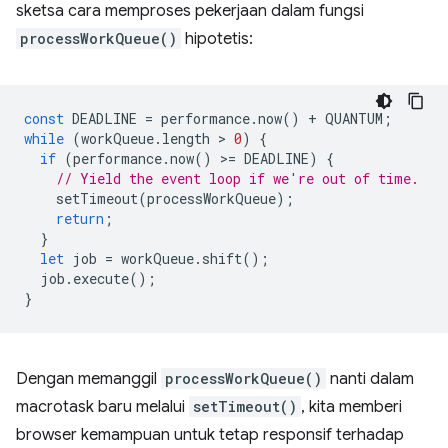
sketsa cara memproses pekerjaan dalam fungsi
processWorkQueue()
hipotetis:
const
DEADLINE
=
performance
.
now
()
+
QUANTUM
;
while
(
workQueue
.
length
 > 
0
)
{
if
(
performance
.
now
()
>
=
DEADLINE
)
{
// Yield the event loop if we're out of time.
setTimeout
(
processWorkQueue
);
return
;
}
let
job
=
workQueue
.
shift
();
job
.
execute
();
}
Dengan memanggil
processWorkQueue()
nanti dalam
macrotask baru melalui
setTimeout()
, kita memberi
browser kemampuan untuk tetap responsif terhadap