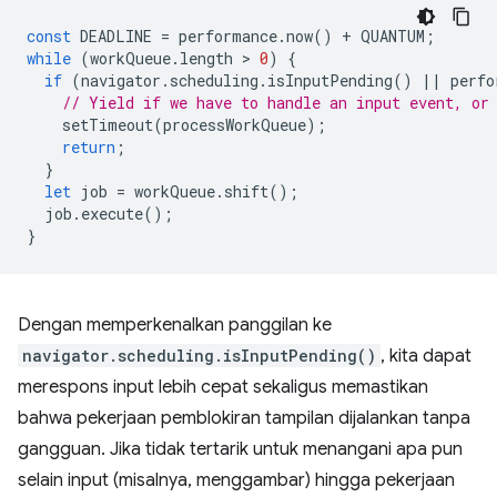
const
DEADLINE
=
performance
.
now
()
+
QUANTUM
;
while
(
workQueue
.
length
 > 
0
)
{
if
(
navigator
.
scheduling
.
isInputPending
()
||
perfo
// Yield if we have to handle an input event, or
setTimeout
(
processWorkQueue
);
return
;
}
let
job
=
workQueue
.
shift
();
job
.
execute
();
}
Dengan memperkenalkan panggilan ke
navigator.scheduling.isInputPending()
, kita dapat
merespons input lebih cepat sekaligus memastikan
bahwa pekerjaan pemblokiran tampilan dijalankan tanpa
gangguan. Jika tidak tertarik untuk menangani apa pun
selain input (misalnya, menggambar) hingga pekerjaan