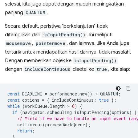
selesai, kita juga dapat dengan mudah meningkatkan
panjang
QUANTUM
.
Secara default, peristiwa "berkelanjutan" tidak
ditampilkan dari
isInputPending()
. Ini meliputi
mousemove
,
pointermove
, dan lainnya. Jika Anda juga
tertarik untuk mendapatkan hasil darinya, tidak masalah.
Dengan memberikan objek ke
isInputPending()
dengan
includeContinuous
disetel ke
true
, kita siap:
const
DEADLINE
=
performance
.
now
()
+
QUANTUM
;
const
options
=
{
includeContinuous
:
true
};
while
(
workQueue
.
length
 > 
0
)
{
if
(
navigator
.
scheduling
.
isInputPending
(
options
)
|
// Yield if we have to handle an input event (an
setTimeout
(
processWorkQueue
);
return
;
}