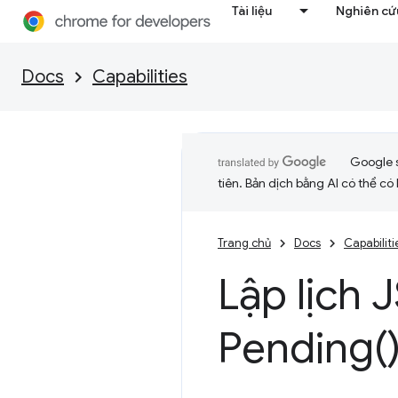
Tài liệu
Nghiên cứu
Docs
Capabilities
Google 
tiên. Bản dịch bằng AI có thể có l
Trang chủ
Docs
Capabiliti
Lập lịch 
Pending(