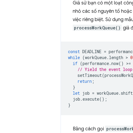
Giả sử bạn có một loạt công
nhỏ các số nguyên tố hoặc 
việc riêng biệt. Sử dụng mẫ
processWorkQueue()
giả đ
const
DEADLINE
=
performanc
while
(
workQueue
.
length
 > 
0
if
(
performance
.
now
()
>
=
// Yield the event loop
setTimeout
(
processWork
return
;
}
let
job
=
workQueue
.
shift
job
.
execute
();
}
Bằng cách gọi
processWor