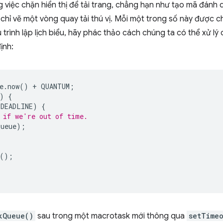
 việc chặn hiển thị để tải trang, chẳng hạn như tạo mã đánh 
chỉ vẽ một vòng quay tải thú vị. Mỗi một trong số này được 
u trình lập lịch biểu, hãy phác thảo cách chúng ta có thể xử l
ịnh:
e
.
now
()
+
QUANTUM
;
)
{
DEADLINE
)
{
 if we're out of time.
Queue
);
();
kQueue()
sau trong một macrotask mới thông qua
setTime