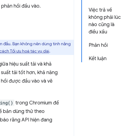
g phản hồi đầu vào.
Việc trả về
không phải lúc
nào cũng là
điều xấu
lần đầu. Bạn không nên dùng tính năng
Phản hồi
 cách Tối ưu hoá tác vụ dài
.
Kết luận
iữa hiệu suất tải và khả
 suất tải tốt hơn, khả năng
 hồi được đầu vào và vẽ
ing()
trong Chromium để
về bản dùng thử theo
 báo rằng API hiện đang