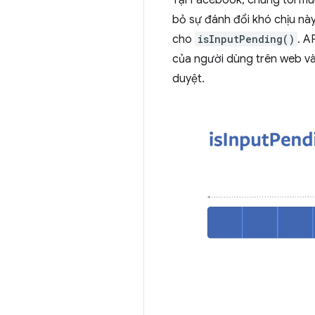
bỏ sự đánh đổi khó chịu này
cho
isInputPending()
. A
của người dùng trên web và
duyệt.