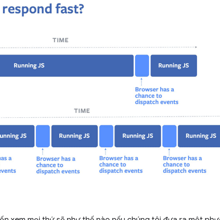
ốn xem mọi thứ sẽ như thế nào nếu chúng tôi đưa ra một phươ