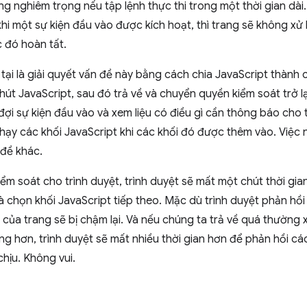
ng nghiêm trọng nếu tập lệnh thực thi trong một thời gian dài
khi một sự kiện đầu vào được kích hoạt, thì trang sẽ không xử 
 đó hoàn tất.
ại là giải quyết vấn đề này bằng cách chia JavaScript thành 
hút JavaScript, sau đó trả về và chuyển quyền kiểm soát trở lại
đợi sự kiện đầu vào và xem liệu có điều gì cần thông báo cho
 chạy các khối JavaScript khi các khối đó được thêm vào. Việc
 đề khác.
kiểm soát cho trình duyệt, trình duyệt sẽ mất một chút thời gia
và chọn khối JavaScript tiếp theo. Mặc dù trình duyệt phản hồ
 của trang sẽ bị chậm lại. Và nếu chúng ta trả về quá thường 
g hơn, trình duyệt sẽ mất nhiều thời gian hơn để phản hồi cá
hịu. Không vui.