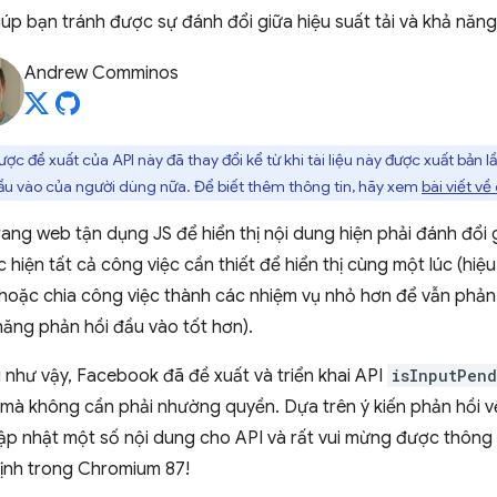
iúp bạn tránh được sự đánh đổi giữa hiệu suất tải và khả năn
Andrew Comminos
c đề xuất của API này đã thay đổi kể từ khi tài liệu này được xuất bản 
đầu vào của người dùng nữa. Để biết thêm thông tin, hãy xem
bài viết về
rang web tận dụng JS để hiển thị nội dung hiện phải đánh đổi g
hiện tất cả công việc cần thiết để hiển thị cùng một lúc (hiệu
hoặc chia công việc thành các nhiệm vụ nhỏ hơn để vẫn phản
 năng phản hồi đầu vào tốt hơn).
 như vậy, Facebook đã đề xuất và triển khai API
isInputPend
i mà không cần phải nhường quyền. Dựa trên ý kiến phản hồi 
ập nhật một số nội dung cho API và rất vui mừng được thông
ịnh trong Chromium 87!