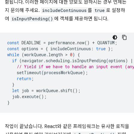
함됩니다. 이러한 페이지에 대한 양보도 원하시는 경우 언제든
지 문의해 주세요.
includeContinuous
를
true
로 설정하
여
isInputPending()
에 객체를 제공하면 됩니다.
const
DEADLINE
=
performance
.
now
()
+
QUANTUM
;
const
options
=
{
includeContinuous
:
true
};
while
(
workQueue
.
length
 > 
0
)
{
if
(
navigator
.
scheduling
.
isInputPending
(
options
)
|
// Yield if we have to handle an input event (an
setTimeout
(
processWorkQueue
);
return
;
}
let
job
=
workQueue
.
shift
();
job
.
execute
();
}
작업이 끝났습니다. React와 같은 프레임워크는 유사한 로직을