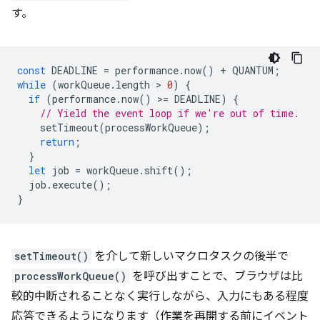
す。
const
DEADLINE
=
performance
.
now
()
+
QUANTUM
;
while
(
workQueue
.
length
 > 
0
)
{
if
(
performance
.
now
()
>
=
DEADLINE
)
{
// Yield the event loop if we're out of time.
setTimeout
(
processWorkQueue
);
return
;
}
let
job
=
workQueue
.
shift
();
job
.
execute
();
}
setTimeout()
を介して新しいマクロタスクの後半で
processWorkQueue()
を呼び出すことで、ブラウザは比
較的中断されることなく実行しながら、入力にもある程度
応答できるようになります（作業を再開する前にイベント