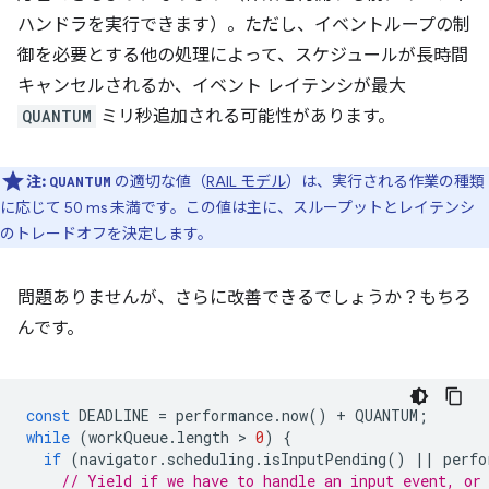
ハンドラを実行できます）。ただし、イベントループの制
御を必要とする他の処理によって、スケジュールが長時間
キャンセルされるか、イベント レイテンシが最大
QUANTUM
ミリ秒追加される可能性があります。
注:
の適切な値（
RAIL モデル
）は、実行される作業の種類
QUANTUM
に応じて 50 ms 未満です。この値は主に、スループットとレイテンシ
のトレードオフを決定します。
問題ありませんが、さらに改善できるでしょうか？もちろ
んです。
const
DEADLINE
=
performance
.
now
()
+
QUANTUM
;
while
(
workQueue
.
length
 > 
0
)
{
if
(
navigator
.
scheduling
.
isInputPending
()
||
perfo
// Yield if we have to handle an input event, or