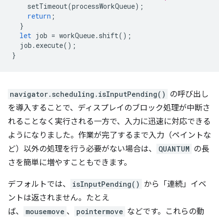
setTimeout
(
processWorkQueue
);
return
;
}
let
job
=
workQueue
.
shift
();
job
.
execute
();
}
navigator.scheduling.isInputPending()
の呼び出し
を導入することで、ディスプレイのブロック処理が中断さ
れることなく実行される一方で、入力に迅速に対応できる
ようになりました。作業が完了するまで入力（ペイントな
ど）以外の処理を行う必要がない場合は、
QUANTUM
の長
さを簡単に増やすこともできます。
デフォルトでは、
isInputPending()
から「連続」イベ
ントは返されません。たとえ
ば、
mousemove
、
pointermove
などです。これらの動