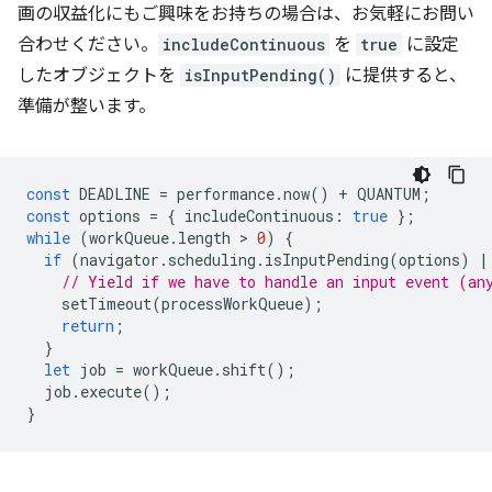
画の収益化にもご興味をお持ちの場合は、お気軽にお問い
合わせください。
includeContinuous
を
true
に設定
したオブジェクトを
isInputPending()
に提供すると、
準備が整います。
const
DEADLINE
=
performance
.
now
()
+
QUANTUM
;
const
options
=
{
includeContinuous
:
true
};
while
(
workQueue
.
length
 > 
0
)
{
if
(
navigator
.
scheduling
.
isInputPending
(
options
)
|
// Yield if we have to handle an input event (an
setTimeout
(
processWorkQueue
);
return
;
}
let
job
=
workQueue
.
shift
();
job
.
execute
();
}