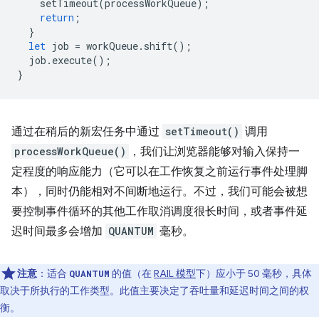
setTimeout
(
processWorkQueue
);
return
;
}
let
job
=
workQueue
.
shift
();
job
.
execute
();
}
通过在稍后的新宏任务中通过
setTimeout()
调用
processWorkQueue()
，我们让浏览器能够对输入保持一
定程度的响应能力（它可以在工作恢复之前运行事件处理脚
本），同时仍能相对不间断地运行。不过，我们可能会被想
要控制事件循环的其他工作取消调度很长时间，或者事件延
迟时间最多会增加
QUANTUM
毫秒。
注意
：适合
的值（在
RAIL 模型
下）应小于 50 毫秒，具体
QUANTUM
取决于所执行的工作类型。此值主要决定了吞吐量和延迟时间之间的权
衡。