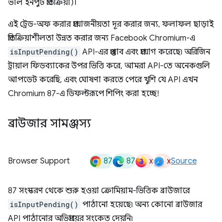
ভাল ইনপুট প্রতিক্রিয়া)।
এই ট্রেড-অফ করার প্রয়োজনীয়তা দূর করার জন্য, ফলাফল ছাড়াই
প্রতিক্রিয়াশীলতা উন্নত করার জন্য Facebook Chromium-এ
isInputPending()
API-এর প্রস্তাব এবং প্রয়োগ করেছে৷ অরিজিন
ট্রায়াল ফিডব্যাকের উপর ভিত্তি করে, আমরা API-তে অনেকগুলি
আপডেট করেছি, এবং ঘোষণা করতে পেরে খুশি যে API এখন
Chromium 87-এ ডিফল্টরূপে শিপিং করা হচ্ছে!
ব্রাউজার সামঞ্জস্য
87
87
x
x
Browser Support
Source
87 সংস্করণ থেকে শুরু হওয়া ক্রোমিয়াম-ভিত্তিক ব্রাউজারে
isInputPending()
পাঠানো হয়েছে৷ অন্য কোনো ব্রাউজার
API পাঠানোর অভিপ্রায়ের সংকেত দেয়নি৷