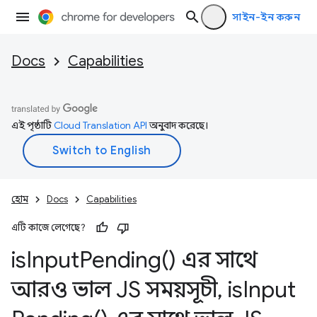
সাইন-ইন করুন
Docs
Capabilities
এই পৃষ্ঠাটি
Cloud Translation API
অনুবাদ করেছে।
হোম
Docs
Capabilities
এটি কাজে লেগেছে?
is
Input
Pending(
) এর সাথে
আরও ভাল JS সময়সূচী
,
is
Input