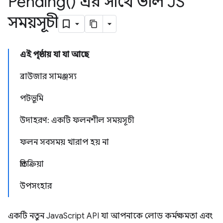
Pending(
) এর সাথে ভাল JS
সময়সূচী
এই পৃষ্ঠায় যা যা আছে
ব্রাউজার সামঞ্জস্য
পটভূমি
উদাহরণ: একটি ফলনশীল সময়সূচী
ফলন সবসময় খারাপ হয় না
প্রতিক্রিয়া
উপসংহার
একটি নতুন JavaScript API যা আপনাকে লোড কর্মক্ষমতা এবং