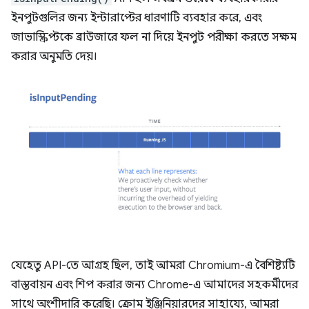
ইনপুটগুলির জন্য ইন্টারাপ্টের ধারণাটি ব্যবহার করে, এবং
জাভাস্ক্রিপ্টকে ব্রাউজারে ফল না দিয়ে ইনপুট পরীক্ষা করতে সক্ষম
করার অনুমতি দেয়।
যেহেতু API-তে আগ্রহ ছিল, তাই আমরা Chromium-এ বৈশিষ্ট্যটি
বাস্তবায়ন এবং শিপ করার জন্য Chrome-এ আমাদের সহকর্মীদের
সাথে অংশীদারি করেছি। ক্রোম ইঞ্জিনিয়ারদের সাহায্যে, আমরা