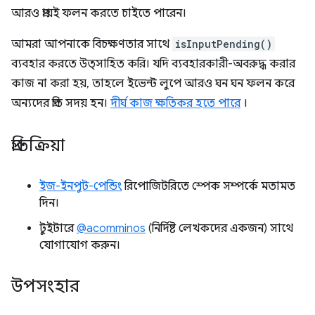
আরও প্রায়ই ফলন করতে চাইতে পারেন।
আমরা আপনাকে বিচক্ষণতার সাথে
isInputPending()
ব্যবহার করতে উত্সাহিত করি। যদি ব্যবহারকারী-অবরুদ্ধ করার
কাজ না করা হয়, তাহলে ইভেন্ট লুপে আরও ঘন ঘন ফলন করে
অন্যদের প্রতি সদয় হন।
দীর্ঘ কাজ ক্ষতিকর হতে পারে
।
প্রতিক্রিয়া
ইজ-ইনপুট-পেন্ডিং
রিপোজিটরিতে স্পেক সম্পর্কে মতামত
দিন।
টুইটারে
@acomminos
(নির্দিষ্ট লেখকদের একজন) সাথে
যোগাযোগ করুন।
উপসংহার