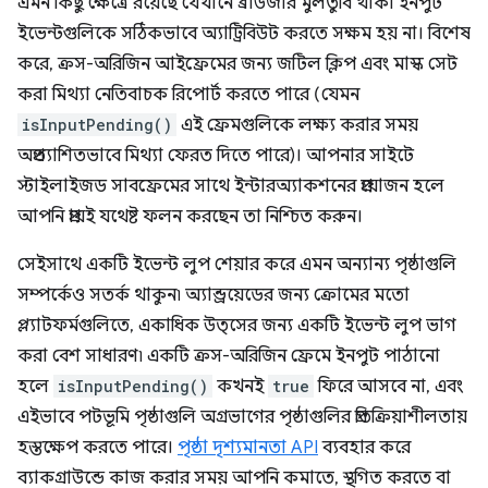
এমন কিছু ক্ষেত্রে রয়েছে যেখানে ব্রাউজার মুলতুবি থাকা ইনপুট
ইভেন্টগুলিকে সঠিকভাবে অ্যাট্রিবিউট করতে সক্ষম হয় না। বিশেষ
করে, ক্রস-অরিজিন আইফ্রেমের জন্য জটিল ক্লিপ এবং মাস্ক সেট
করা মিথ্যা নেতিবাচক রিপোর্ট করতে পারে (যেমন
isInputPending()
এই ফ্রেমগুলিকে লক্ষ্য করার সময়
অপ্রত্যাশিতভাবে মিথ্যা ফেরত দিতে পারে)। আপনার সাইটে
স্টাইলাইজড সাবফ্রেমের সাথে ইন্টারঅ্যাকশনের প্রয়োজন হলে
আপনি প্রায়ই যথেষ্ট ফলন করছেন তা নিশ্চিত করুন।
সেইসাথে একটি ইভেন্ট লুপ শেয়ার করে এমন অন্যান্য পৃষ্ঠাগুলি
সম্পর্কেও সতর্ক থাকুন৷ অ্যান্ড্রয়েডের জন্য ক্রোমের মতো
প্ল্যাটফর্মগুলিতে, একাধিক উত্সের জন্য একটি ইভেন্ট লুপ ভাগ
করা বেশ সাধারণ৷ একটি ক্রস-অরিজিন ফ্রেমে ইনপুট পাঠানো
হলে
isInputPending()
কখনই
true
ফিরে আসবে না, এবং
এইভাবে পটভূমি পৃষ্ঠাগুলি অগ্রভাগের পৃষ্ঠাগুলির প্রতিক্রিয়াশীলতায়
হস্তক্ষেপ করতে পারে।
পৃষ্ঠা দৃশ্যমানতা API
ব্যবহার করে
ব্যাকগ্রাউন্ডে কাজ করার সময় আপনি কমাতে, স্থগিত করতে বা