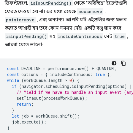
ডিফল্টরূপে,
isInputPending()
থেকে "অবিচ্ছিন্ন" ইভেন্টগুলি
ফেরত দেওয়া হয় না। এর মধ্যে রয়েছে
mousemove
,
pointermove
, এবং অন্যান্য। আপনি যদি এইগুলির জন্য ফলন
করতে আগ্রহী হন তবে কোন সমস্যা নেই। একটি বস্তু প্রদান করে
isInputPending()
সহ
includeContinuous
সেট
true
,
আমরা যেতে ভালো:
const
DEADLINE
=
performance
.
now
()
+
QUANTUM
;
const
options
=
{
includeContinuous
:
true
};
while
(
workQueue
.
length
 > 
0
)
{
if
(
navigator
.
scheduling
.
isInputPending
(
options
)
|
// Yield if we have to handle an input event (an
setTimeout
(
processWorkQueue
);
return
;
}
let
job
=
workQueue
.
shift
();
job
.
execute
();
}