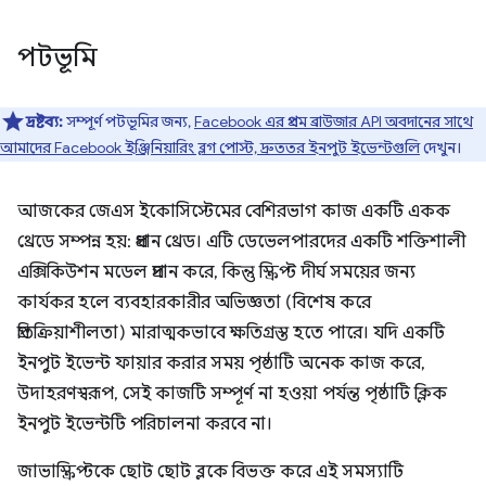
পটভূমি
দ্রষ্টব্য:
সম্পূর্ণ পটভূমির জন্য,
Facebook এর প্রথম ব্রাউজার API অবদানের সাথে
আমাদের Facebook ইঞ্জিনিয়ারিং ব্লগ পোস্ট, দ্রুততর ইনপুট ইভেন্টগুলি
দেখুন।
আজকের জেএস ইকোসিস্টেমের বেশিরভাগ কাজ একটি একক
থ্রেডে সম্পন্ন হয়: প্রধান থ্রেড। এটি ডেভেলপারদের একটি শক্তিশালী
এক্সিকিউশন মডেল প্রদান করে, কিন্তু স্ক্রিপ্ট দীর্ঘ সময়ের জন্য
কার্যকর হলে ব্যবহারকারীর অভিজ্ঞতা (বিশেষ করে
প্রতিক্রিয়াশীলতা) মারাত্মকভাবে ক্ষতিগ্রস্ত হতে পারে। যদি একটি
ইনপুট ইভেন্ট ফায়ার করার সময় পৃষ্ঠাটি অনেক কাজ করে,
উদাহরণস্বরূপ, সেই কাজটি সম্পূর্ণ না হওয়া পর্যন্ত পৃষ্ঠাটি ক্লিক
ইনপুট ইভেন্টটি পরিচালনা করবে না।
জাভাস্ক্রিপ্টকে ছোট ছোট ব্লকে বিভক্ত করে এই সমস্যাটি