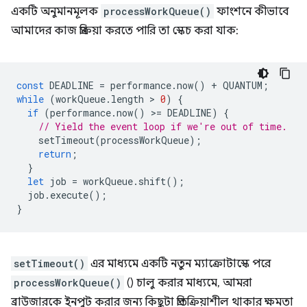
একটি অনুমানমূলক
processWorkQueue()
ফাংশনে কীভাবে
আমাদের কাজ প্রক্রিয়া করতে পারি তা স্কেচ করা যাক:
const
DEADLINE
=
performance
.
now
()
+
QUANTUM
;
while
(
workQueue
.
length
 > 
0
)
{
if
(
performance
.
now
()
>
=
DEADLINE
)
{
// Yield the event loop if we're out of time.
setTimeout
(
processWorkQueue
);
return
;
}
let
job
=
workQueue
.
shift
();
job
.
execute
();
}
setTimeout()
এর মাধ্যমে একটি নতুন ম্যাক্রোটাস্কে পরে
processWorkQueue()
() চালু করার মাধ্যমে, আমরা
ব্রাউজারকে ইনপুট করার জন্য কিছুটা প্রতিক্রিয়াশীল থাকার ক্ষমতা