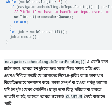
while
(
workQueue
.
length
 > 
0
)
{
if
(
navigator
.
scheduling
.
isInputPending
()
||
perfo
// Yield if we have to handle an input event, or
setTimeout
(
processWorkQueue
);
return
;
}
let
job
=
workQueue
.
shift
();
job
.
execute
();
}
navigator.scheduling.isInputPending()
এ একটি কল
প্রবর্তন করে, আমরা ইনপুটকে দ্রুত সাড়া দিতে সক্ষম হচ্ছি এবং
এখনও নিশ্চিত করছি যে আমাদের ডিসপ্লে-ব্লকিং কাজ অন্যথায়
নিরবচ্ছিন্নভাবে সম্পাদন করে। কাজ সম্পূর্ণ না হওয়া পর্যন্ত আমরা
যদি ইনপুট (যেমন পেইন্টিং) ছাড়া অন্য কিছু পরিচালনা করতে
আগ্রহী না হই, তাহলে আমরা সহজেই
QUANTUM
দৈর্ঘ্য বাড়াতে
পারি।