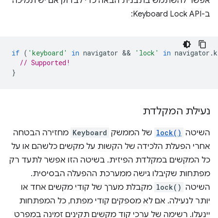
אפשר להשתמש בתבנית הבאה כדי לבדוק אם יש תמיכה
ב-Keyboard Lock API:
if
(
'keyboard'
in
navigator
 && 
'lock'
in
navigator
.
k
// Supported!
}
נעילת המקלדת
השיטה
lock()
של הממשק
Keyboard
מחזירה הבטחה
אחרי הפעלת הלכידה של הקשות על מקשים כלשהם או על
כל המקשים במקלדת הפיזית. בשיטה הזו אפשר לתעד רק
מפתחות שקיבלו גישה ממערכת ההפעלה הבסיסית.
השיטה
lock()
מקבלת מערך של קודי מקשים אחד או
יותר לנעילה. אם לא מספקים קודי מפתח, כל המפתחות
יינעלו. רשימה של ערכי קוד מקשים תקינים זמינה במפרט