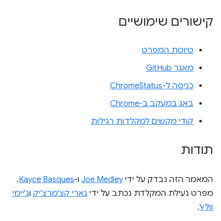
קישורים שימושיים
טיוטת המפרט
מאגר GitHub
כניסה ל-ChromeStatus
באג במעקב ב-Chrome
קודי מקשים למקלדות רגילות
תודות
המאמר הזה נבדק על ידי
Joe Medley
ו-
Kayce Basques
.
מפרט נעילת המקלדת נכתב על ידי
גארי קצ'מרצ'יק
ו
ג'יימי
וולץ'
.