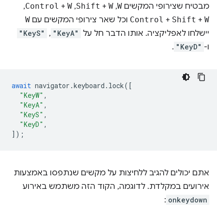
מבטיח שצירופי המקשים
W
,‏
W
+
Shift
,‏
W
+
Control
,‏
W
+
Shift
+
Control
וכל שאר צירופי המקשים עם
W
יישלחו לאפליקציה. אותו הדבר חל על
"KeyA"
,‏
"KeyS"
ו-
"KeyD"
.
await
navigator
.
keyboard
.
lock
([
"KeyW"
,
"KeyA"
,
"KeyS"
,
"KeyD"
,
]);
אתם יכולים להגיב ללחיצות על מקשים שנתפסו באמצעות
אירועים במקלדת. לדוגמה, הקוד הזה משתמש באירוע
:
onkeydown