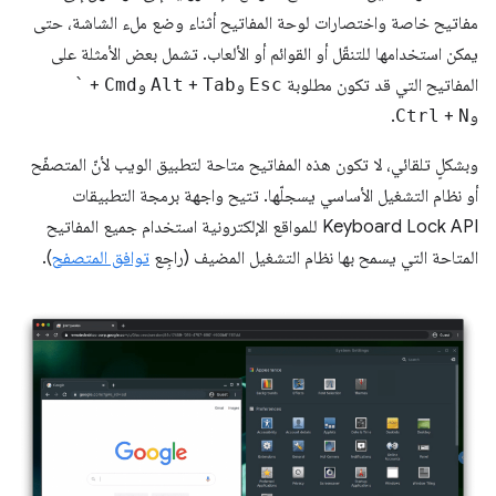
مفاتيح خاصة واختصارات لوحة المفاتيح أثناء وضع ملء الشاشة، حتى
يمكن استخدامها للتنقّل أو القوائم أو الألعاب. تشمل بعض الأمثلة على
المفاتيح التي قد تكون مطلوبة
Esc
و
Tab
+
Alt
و
Cmd
+
`
و
N
+
Ctrl
.
وبشكلٍ تلقائي، لا تكون هذه المفاتيح متاحة لتطبيق الويب لأنّ المتصفّح
أو نظام التشغيل الأساسي يسجلّها. تتيح واجهة برمجة التطبيقات
Keyboard Lock API للمواقع الإلكترونية استخدام جميع المفاتيح
المتاحة التي يسمح بها نظام التشغيل المضيف (راجِع
توافق المتصفح
).