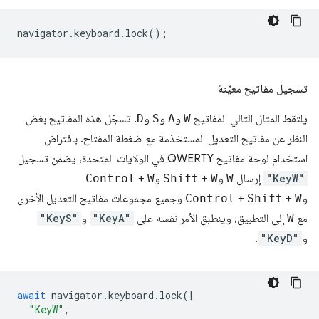
navigator
.
keyboard
.
lock
();
تسجيل مفاتيح معيّنة
يلتقط المثال التالي المفاتيح
W
و
A
و
S
و
D
. تسجّل هذه المفاتيح بغض
النظر عن مفاتيح التعديل المستخدَمة مع ضغطة المفتاح. بافتراض
استخدام لوحة مفاتيح QWERTY في الولايات المتحدة، يضمن تسجيل
"KeyW"
إرسال
W
و
W
+
Shift
و
W
+
Control
و
W
+
Shift
+
Control
وجميع مجموعات مفاتيح التعديل الأخرى
مع
W
إلى التطبيق، وينطبق الأمر نفسه على
"KeyA"
و
"KeyS"
و
"KeyD"
.
await
navigator
.
keyboard
.
lock
([
"KeyW"
,