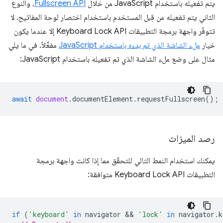
يتم تفعيله باستخدام JavaScript من خلال
Fullscreen API
، والنوع
الثاني يتم تفعيله من قِبل المستخدم باستخدام اختصار لوحة المفاتيح. لا
تتوفّر واجهة برمجة التطبيقات Keyboard Lock API إلا عندما يكون
خيار
ملء الشاشة الذي تم بدءه باستخدام JavaScript
مفعَّلاً. في ما يلي
مثال على وضع ملء الشاشة الذي تم تفعيله باستخدام JavaScript:
await
document
.
documentElement
.
requestFullscreen
();
رصد الميزات
يمكنك استخدام النمط التالي للتحقّق مما إذا كانت واجهة برمجة
التطبيقات Keyboard Lock API متوافقة:
if
(
'keyboard'
in
navigator
 && 
'lock'
in
navigator
.
k