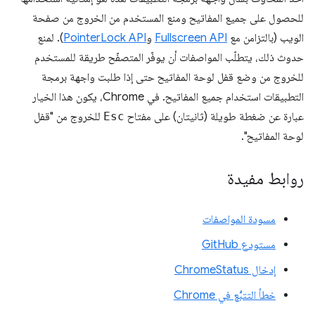
للحصول على جميع المفاتيح ومنع المستخدم من الخروج من صفحة
الويب (بالتزامن مع
Fullscreen API
و
PointerLock API
). لمنع
حدوث ذلك، يتطلّب المواصفات أن يوفّر المتصفّح طريقة للمستخدم
للخروج من وضع قفل لوحة المفاتيح حتى إذا طلبت واجهة برمجة
التطبيقات استخدام جميع المفاتيح. في Chrome، يكون هذا الخيار
عبارة عن ضغطة طويلة (ثانيتان) على مفتاح
Esc
للخروج من "قفل
لوحة المفاتيح".
روابط مفيدة
مسودة المواصفات
مستودع GitHub
إدخال ChromeStatus
خطأ التتبُّع في Chrome