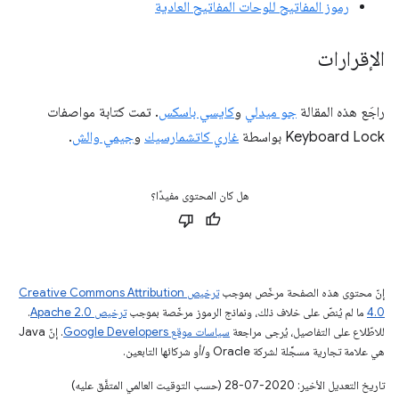
رموز المفاتيح للوحات المفاتيح العادية
الإقرارات
راجَع هذه المقالة
جو ميدلي
و
كايسي باسكس
. تمت كتابة مواصفات
Keyboard Lock بواسطة
غاري كاتشمارسيك
و
جيمي والش
.
هل كان المحتوى مفيدًا؟
إنّ محتوى هذه الصفحة مرخّص بموجب
ترخيص Creative Commons Attribution
4.0‏
ما لم يُنصّ على خلاف ذلك، ونماذج الرموز مرخّصة بموجب
ترخيص Apache 2.0‏
.
للاطّلاع على التفاصيل، يُرجى مراجعة
سياسات موقع Google Developers‏
. إنّ Java
هي علامة تجارية مسجَّلة لشركة Oracle و/أو شركائها التابعين.
تاريخ التعديل الأخير: 2020-07-28 (حسب التوقيت العالمي المتفَّق عليه)