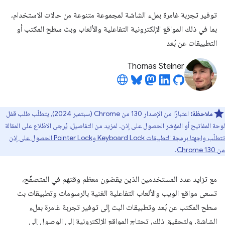
توفير تجربة غامرة بملء الشاشة لمجموعة متنوعة من حالات الاستخدام،
بما في ذلك المواقع الإلكترونية التفاعلية والألعاب وبث سطح المكتب أو
التطبيقات عن بُعد
Thomas Steiner
ملاحظة:
اعتبارًا من الإصدار 130 من Chrome (سبتمبر 2024)، يتطلّب طلب قفل
لوحة المفاتيح أو المؤشر الحصول على إذن. لمزيد من التفاصيل، يُرجى الاطّلاع على المقالة
تتطلّب واجهتا برمجة التطبيقات Keyboard Lock وPointer Lock الحصول على إذن
من Chrome 130
.
مع تزايد عدد المستخدمين الذين يقضون معظم وقتهم في المتصفّح،
تسعى مواقع الويب والألعاب التفاعلية الغنية بالرسومات وتطبيقات بث
سطح المكتب عن بُعد وتطبيقات البث إلى توفير تجربة غامرة بملء
الشاشة. ولتحقيق ذلك، تحتاج المواقع الإلكترونية إلى الوصول إلى