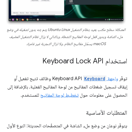
المشكلة: سطح مكتب بعيد بنظام التشغيل Ubuntu Linux يتم بثه
بدون
تشغيله في وضع
ملء الشاشة و
بدون
قفل لوحة المفاتيح النشطة، وبالتالي لا يزال نظام التشغيل المضيف
macOS يسجّل مفاتيح النظام، ولا تزال التجربة
غير
غامرة.
استخدام Keyboard Lock API
توفّر
واجهة
Keyboard
Keyboard API وظائف تتيح تفعيل أو
إيقاف تسجيل ضغطات المفاتيح من لوحة المفاتيح الفعلية، بالإضافة إلى
الحصول على معلومات حول
تخطيط لوحة المفاتيح
للمستخدم.
المتطلبات الأساسية
يتوفّر نوعان من وضع ملء الشاشة في المتصفّحات الحديثة: النوع الأول