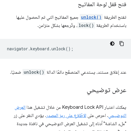
فتح قفل لوحة المفاتيح
تفتح الطريقة
unlock()
جميع المفاتيح التي تم الحصول عليها
باستخدام الطريقة
lock()
، وتُرجعها بشكل متزامن.
navigator
.
keyboard
.
unlock
();
عند إغلاق مستند، يستدعي المتصفّح دائمًا الدالة
unlock()
ضمنيًا.
عرض توضيحي
يمكنك اختبار Keyboard Lock API من خلال تشغيل هذا
العرض
التوضيحي
. احرص على
الاطّلاع على رمز المصدر
. يؤدي النقر على زر
"ملء الشاشة" أدناه إلى تشغيل العرض التوضيحي في نافذة جديدة