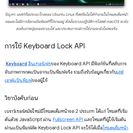
ปัญหา: เดสก์ท็อประยะไกลของ Ubuntu Linux ที่สตรีม
ไม่ได้
ทำงานในโหมดเต็มหน้า
จอและ
ไม่มี
การล็อกแป้นพิมพ์ที่ใช้งานอยู่ ดังนั้นระบบปฏิบัติการโฮสต์ macOS จะยัง
คงจับภาพปุ่มของระบบได้ และประสบการณ์การใช้งานจะยัง
ไม่
สมจริง
การใช้ Keyboard Lock API
Keyboard
อินเทอร์เฟซ
ของ Keyboard API มีฟังก์ชันที่สลับการ
จับภาพการกดแป้นจากแป้นพิมพ์จริง รวมถึงรับข้อมูลเกี่ยวกับ
เลย์
เอาต์แป้นพิมพ์
ของผู้ใช้
วิชาบังคับก่อน
เบราว์เซอร์สมัยใหม่มีโหมดเต็มหน้าจอ 2 ประเภท ได้แก่ โหมดที่เริ่ม
ต้นด้วย JavaScript ผ่าน
Fullscreen API
และโหมดที่ผู้ใช้เริ่มต้น
ผ่านแป้นพิมพ์ลัด Keyboard Lock API จะใช้ได้เมื่อ
โหมดเต็มหน้า