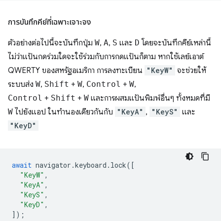
การบันทึกคีย์ที่เฉพาะเจาะจง
ตัวอย่างต่อไปนี้จะบันทึกปุ่ม
W
,
A
,
S
และ
D
โดยจะบันทึกคีย์เหล่านี้
ไม่ว่าแป้นกดร่วมใดจะใช้ร่วมกับการกดแป้นก็ตาม หากใช้เลย์เอาต์
QWERTY ของสหรัฐอเมริกา การลงทะเบียน
"KeyW"
จะช่วยให้
ระบบส่ง
W
,
Shift
+
W
,
Control
+
W
,
Control
+
Shift
+
W
และการผสมแป้นพิมพ์อื่นๆ ทั้งหมดที่มี
W
ไปยังแอป ในทำนองเดียวกันกับ
"KeyA"
,
"KeyS"
และ
"KeyD"
await
navigator
.
keyboard
.
lock
([
"KeyW"
,
"KeyA"
,
"KeyS"
,
"KeyD"
,
]);