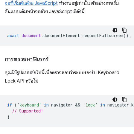
จอที่เริ่มต้นด้วย JavaScript
ทำงานอยู่เท่านั้น ตัวอย่างการเริ่ม
ต้นแบบเต็มหน้าจอด้วย JavaScript มีดังนี้
await
document
.
documentElement
.
requestFullscreen
();
การตรวจหาฟีเจอร์
คุณใช้รูปแบบต่อไปนี้เพื่อตรวจสอบว่าระบบรองรับ Keyboard
Lock API หรือไม่
if
(
'keyboard'
in
navigator
 && 
'lock'
in
navigator
.
k
// Supported!
}