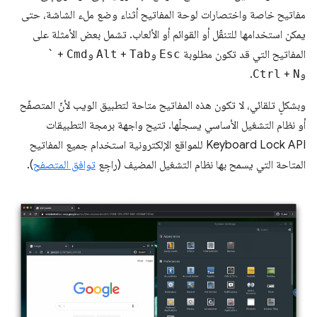
مفاتيح خاصة واختصارات لوحة المفاتيح أثناء وضع ملء الشاشة، حتى
يمكن استخدامها للتنقّل أو القوائم أو الألعاب. تشمل بعض الأمثلة على
المفاتيح التي قد تكون مطلوبة
Esc
و
Tab
+
Alt
و
Cmd
+
`
و
N
+
Ctrl
.
وبشكلٍ تلقائي، لا تكون هذه المفاتيح متاحة لتطبيق الويب لأنّ المتصفّح
أو نظام التشغيل الأساسي يسجلّها. تتيح واجهة برمجة التطبيقات
Keyboard Lock API للمواقع الإلكترونية استخدام جميع المفاتيح
المتاحة التي يسمح بها نظام التشغيل المضيف (راجِع
توافق المتصفح
).