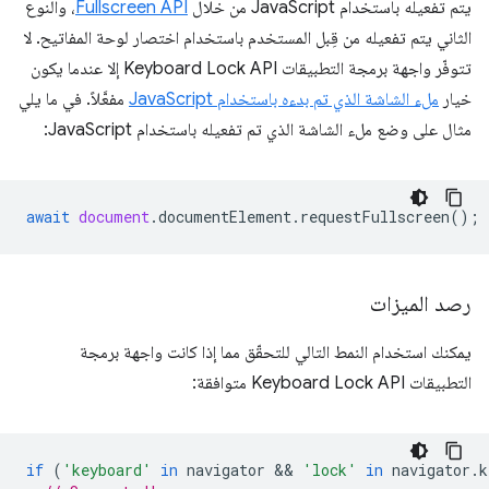
يتم تفعيله باستخدام JavaScript من خلال
Fullscreen API
، والنوع
الثاني يتم تفعيله من قِبل المستخدم باستخدام اختصار لوحة المفاتيح. لا
تتوفّر واجهة برمجة التطبيقات Keyboard Lock API إلا عندما يكون
خيار
ملء الشاشة الذي تم بدءه باستخدام JavaScript
مفعَّلاً. في ما يلي
مثال على وضع ملء الشاشة الذي تم تفعيله باستخدام JavaScript:
await
document
.
documentElement
.
requestFullscreen
();
رصد الميزات
يمكنك استخدام النمط التالي للتحقّق مما إذا كانت واجهة برمجة
التطبيقات Keyboard Lock API متوافقة:
if
(
'keyboard'
in
navigator
 && 
'lock'
in
navigator
.
k