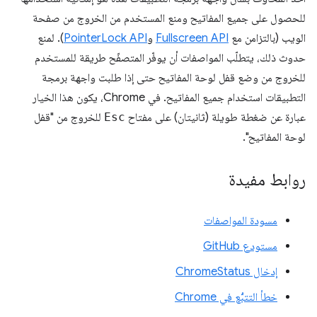
للحصول على جميع المفاتيح ومنع المستخدم من الخروج من صفحة
الويب (بالتزامن مع
Fullscreen API
و
PointerLock API
). لمنع
حدوث ذلك، يتطلّب المواصفات أن يوفّر المتصفّح طريقة للمستخدم
للخروج من وضع قفل لوحة المفاتيح حتى إذا طلبت واجهة برمجة
التطبيقات استخدام جميع المفاتيح. في Chrome، يكون هذا الخيار
عبارة عن ضغطة طويلة (ثانيتان) على مفتاح
Esc
للخروج من "قفل
لوحة المفاتيح".
روابط مفيدة
مسودة المواصفات
مستودع GitHub
إدخال ChromeStatus
خطأ التتبُّع في Chrome