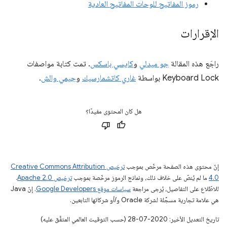
رموز المفاتيح للوحات المفاتيح العادية
الإقرارات
راجَع هذه المقالة
جو ميدلي
و
كايسي باسكس
. تمت كتابة مواصفات
Keyboard Lock بواسطة
غاري كاتشمارسيك
و
جيمي والش
.
هل كان المحتوى مفيدًا؟
إنّ محتوى هذه الصفحة مرخّص بموجب
ترخيص Creative Commons Attribution
4.0‏
ما لم يُنصّ على خلاف ذلك، ونماذج الرموز مرخّصة بموجب
ترخيص Apache 2.0‏
.
للاطّلاع على التفاصيل، يُرجى مراجعة
سياسات موقع Google Developers‏
. إنّ Java
هي علامة تجارية مسجَّلة لشركة Oracle و/أو شركائها التابعين.
تاريخ التعديل الأخير: 2020-07-28 (حسب التوقيت العالمي المتفَّق عليه)