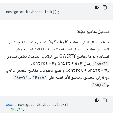
navigator
.
keyboard
.
lock
();
تسجيل مفاتيح معيّنة
يلتقط المثال التالي المفاتيح
W
و
A
و
S
و
D
. تسجّل هذه المفاتيح بغض
النظر عن مفاتيح التعديل المستخدَمة مع ضغطة المفتاح. بافتراض
استخدام لوحة مفاتيح QWERTY في الولايات المتحدة، يضمن تسجيل
"KeyW"
إرسال
W
و
W
+
Shift
و
W
+
Control
و
W
+
Shift
+
Control
وجميع مجموعات مفاتيح التعديل الأخرى
مع
W
إلى التطبيق، وينطبق الأمر نفسه على
"KeyA"
و
"KeyS"
و
"KeyD"
.
await
navigator
.
keyboard
.
lock
([
"KeyW"
,