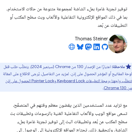
توفير تجربة غامرة بملء الشاشة لمجموعة متنوعة من حالات الاستخدام،
بما في ذلك المواقع الإلكترونية التفاعلية والألعاب وبث سطح المكتب أو
التطبيقات عن بُعد
Thomas Steiner
ملاحظة:
اعتبارًا من الإصدار 130 من Chrome (سبتمبر 2024)، يتطلّب طلب قفل
لوحة المفاتيح أو المؤشر الحصول على إذن. لمزيد من التفاصيل، يُرجى الاطّلاع على المقالة
تتطلّب واجهتا برمجة التطبيقات Keyboard Lock وPointer Lock الحصول على إذن
من Chrome 130
.
مع تزايد عدد المستخدمين الذين يقضون معظم وقتهم في المتصفّح،
تسعى مواقع الويب والألعاب التفاعلية الغنية بالرسومات وتطبيقات بث
سطح المكتب عن بُعد وتطبيقات البث إلى توفير تجربة غامرة بملء
الشاشة. ولتحقيق ذلك، تحتاج المواقع الإلكترونية إلى الوصول إلى