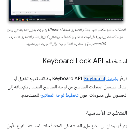
المشكلة: سطح مكتب بعيد بنظام التشغيل Ubuntu Linux يتم بثه
بدون
تشغيله في وضع
ملء الشاشة و
بدون
قفل لوحة المفاتيح النشطة، وبالتالي لا يزال نظام التشغيل المضيف
macOS يسجّل مفاتيح النظام، ولا تزال التجربة
غير
غامرة.
استخدام Keyboard Lock API
توفّر
واجهة
Keyboard
Keyboard API وظائف تتيح تفعيل أو
إيقاف تسجيل ضغطات المفاتيح من لوحة المفاتيح الفعلية، بالإضافة إلى
الحصول على معلومات حول
تخطيط لوحة المفاتيح
للمستخدم.
المتطلبات الأساسية
يتوفّر نوعان من وضع ملء الشاشة في المتصفّحات الحديثة: النوع الأول