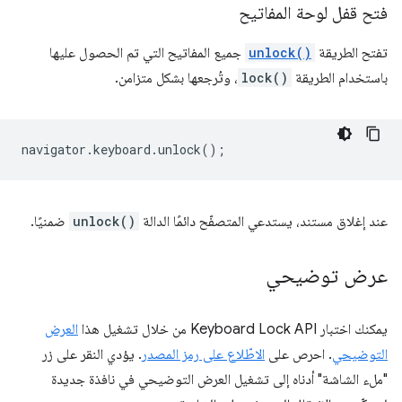
فتح قفل لوحة المفاتيح
تفتح الطريقة
unlock()
جميع المفاتيح التي تم الحصول عليها
باستخدام الطريقة
lock()
، وتُرجعها بشكل متزامن.
navigator
.
keyboard
.
unlock
();
عند إغلاق مستند، يستدعي المتصفّح دائمًا الدالة
unlock()
ضمنيًا.
عرض توضيحي
يمكنك اختبار Keyboard Lock API من خلال تشغيل هذا
العرض
التوضيحي
. احرص على
الاطّلاع على رمز المصدر
. يؤدي النقر على زر
"ملء الشاشة" أدناه إلى تشغيل العرض التوضيحي في نافذة جديدة