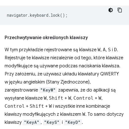
navigator
.
keyboard
.
lock
();
Przechwytywanie określonych klawiszy
W tym przykładzie rejestrowane są klawisze
W
,
A
,
S
i
D
.
Rejestruje te klawisze niezależnie od tego, które klawisze
modyfikujące są używane podczas naciskania klawisza.
Przy założeniu, że używasz układu klawiatury QWERTY
w języku angielskim (Stany Zjednoczone),
zarejestrowanie
"KeyW"
zapewnia, że do aplikacji są
wysyłane klawisze
W
,
Shift
+
W
,
Control
+
W
,
Control
+
Shift
+
W
i wszystkie inne kombinacje
klawiszy modyfikujących z klawiszem
W
. To samo dotyczy
klawiszy
"KeyA"
,
"KeyS"
i
"KeyD"
.