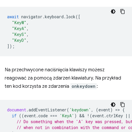
await
navigator
.
keyboard
.
lock
([
"KeyW"
,
"KeyA"
,
"KeyS"
,
"KeyD"
,
]);
Na przechwycone naciśnięcia klawiszy możesz
reagować za pomocą zdarzeń klawiatury. Na przykład
ten kod korzysta ze zdarzenia
onkeydown
:
document
.
addEventListener
(
'keydown'
,
(
event
)
=
>
{
if
((
event
.
code
===
'KeyA'
)
 && 
!
(
event
.
ctrlKey
||
// Do something when the 'A' key was pressed, bu
// when not in combination with the command or c