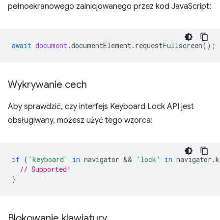
pełnoekranowego zainicjowanego przez kod JavaScript:
await
document
.
documentElement
.
requestFullscreen
();
Wykrywanie cech
Aby sprawdzić, czy interfejs Keyboard Lock API jest
obsługiwany, możesz użyć tego wzorca:
if
(
'keyboard'
in
navigator
 && 
'lock'
in
navigator
.
k
// Supported!
}
Blokowanie klawiatury