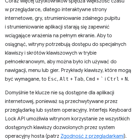
Coraz więcej użytkowników spędza większość czasu
w przeglądarce, dlatego interaktywne strony
internetowe, gry, strumieniowanie zdalnego pulpitu
i strumieniowanie aplikacji starają się zapewnić
wciągające wrażenia na pełnym ekranie. Aby to
osiągnąć, witryny potrzebują dostępu do specjalnych
klawiszy i skrótów klawiszowych w trybie
pełnoekranowym, aby można było ich używać do
nawigacji, menu lub gier. Przykłady klawiszy, które mogą
być wymagane, to
Esc
,
Alt
+
Tab
,
Cmd
+
`
i
Ctrl
+
N
.
Domyślnie te klucze nie są dostępne dla aplikacji
internetowej, ponieważ są przechwytywane przez
przeglądarkę lub system operacyjny. Interfejs Keyboard
Lock API umożliwia witrynom korzystanie ze wszystkich
dostępnych klawiszy dozwolonych przez system
operacyjny hosta (patrz
Zgodność z przeglądarkami
).