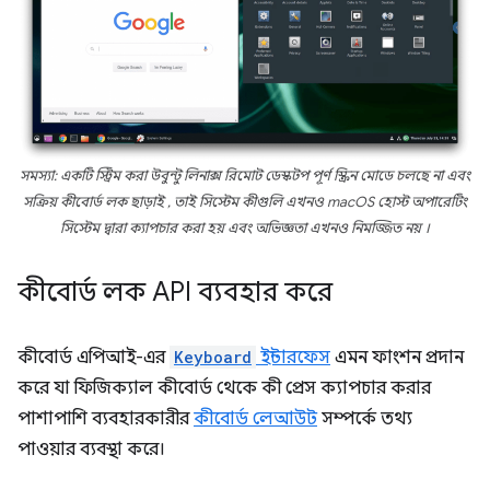
সমস্যা: একটি স্ট্রিম করা উবুন্টু লিনাক্স রিমোট ডেস্কটপ পূর্ণ স্ক্রিন মোডে চলছে
না
এবং
সক্রিয় কীবোর্ড লক
ছাড়াই
, তাই সিস্টেম কীগুলি এখনও macOS হোস্ট অপারেটিং
সিস্টেম দ্বারা ক্যাপচার করা হয় এবং অভিজ্ঞতা এখনও নিমজ্জিত
নয়
।
কীবোর্ড লক API ব্যবহার করে
কীবোর্ড এপিআই-এর
Keyboard
ইন্টারফেস
এমন ফাংশন প্রদান
করে যা ফিজিক্যাল কীবোর্ড থেকে কী প্রেস ক্যাপচার করার
পাশাপাশি ব্যবহারকারীর
কীবোর্ড লেআউট
সম্পর্কে তথ্য
পাওয়ার ব্যবস্থা করে।