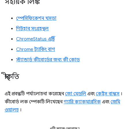
সহায়ক লিঙ্ক
স্পেসিফিকেশন খসড়া
গিটহাব সংগ্রহস্থল
ChromeStatus এন্ট্রি
Chrome ট্র্যাকিং বাগ
স্ট্যান্ডার্ড কীবোর্ডের জন্য কী কোড
স্বীকৃতি
এই প্রবন্ধটি পর্যালোচনা করেছেন
জো মেডলি
এবং
কেইস বাস্কস
।
কীবোর্ড লক স্পেকটি লিখেছেন
গ্যারি ক্যাকমারসিক
এবং
জেমি
ওয়ালচ
।
এটি কাজে লেগেছে?