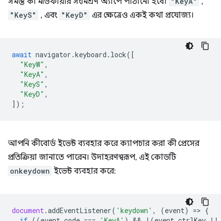
সমস্ত কী মডিফায়ার সংমিশ্রণ অ্যাপে পাঠানো হবে।
"KeyA"
,
"KeyS"
, এবং
"KeyD"
এর ক্ষেত্রেও একই কথা প্রযোজ্য।
await
navigator
.
keyboard
.
lock
([
"KeyW"
,
"KeyA"
,
"KeyS"
,
"KeyD"
,
]);
আপনি কীবোর্ড ইভেন্ট ব্যবহার করে ক্যাপচার করা কী প্রেসের
প্রতিক্রিয়া জানাতে পারেন। উদাহরণস্বরূপ, এই কোডটি
onkeydown
ইভেন্ট ব্যবহার করে:
document
.
addEventListener
(
'keydown'
,
(
event
)
=
>
{
if
((
event
.
code
===
'KeyA'
)
 && 
!
(
event
.
ctrlKey
||