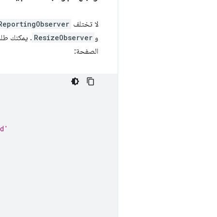
لا تختلف
ReportingObserver
و
ResizeObserver
. يمكنك طلب 
الصفحة:
ad'
'