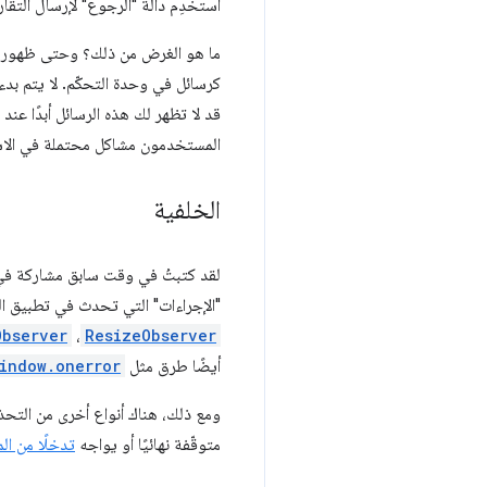
استخدِم دالة "الرجوع" لإرسال التقا
ما هو الغرض من ذلك؟ وحتى ظهور وا
كرسائل في وحدة التحكّم. لا يتم بد
قد لا تظهر لك هذه الرسائل أبدًا عند
المستخدمون مشاكل محتملة في الاست
الخلفية
لقد كتبتُ في وقت سابق مشاركة في 
"الإجراءات" التي تحدث في تطبيق الو
Observer
،
ResizeObserver
أيضًا طرق مثل
indow.onerror
ومع ذلك، هناك أنواع أخرى من التح
متوقّفة نهائيًا أو يواجه
تدخلًا من ال