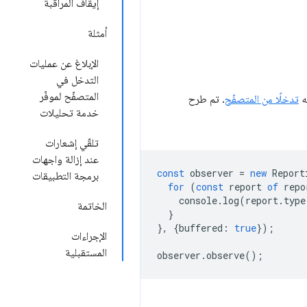
إيقاف المراقبة
أمثلة
الإبلاغ عن عمليات
التدخل في
المتصفّح لموفّر
ه
تدخلًا من المتصفّح
. تم طرح
خدمة تحليلات
تلقّي إشعارات
عند إزالة واجهات
const
observer
=
new
Report
برمجة التطبيقات
for
(
const
report
of
repo
console
.
log
(
report
.
type
الخاتمة
}
},
{
buffered
:
true
});
الإجراءات
المستقبلية
observer
.
observe
();