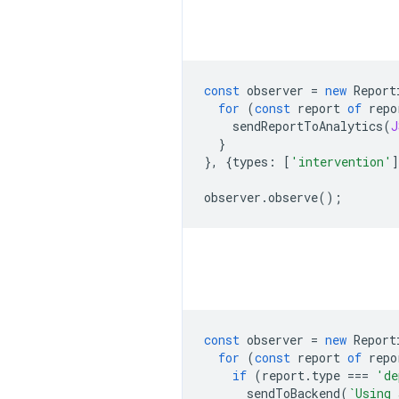
const
observer
=
new
Report
for
(
const
report
of
repo
sendReportToAnalytics
(
J
}
},
{
types
:
[
'intervention'
]
observer
.
observe
();
const
observer
=
new
Report
for
(
const
report
of
repo
if
(
report
.
type
===
'de
sendToBackend
(
`Using 