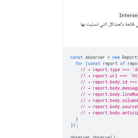
Interse
 قائمة بالمشاكل التي تسبّبت بها
const
observer
=
new
Report
for
(
const
report
of
repo
// → report.type === 'd
// → report.url === 'ht
// → report.body.id ===
// → report.body.messag
// → report.body.lineNu
// → report.body.column
// → report.body.source
// → report.body.antici
}
});
observer
.
observe
();