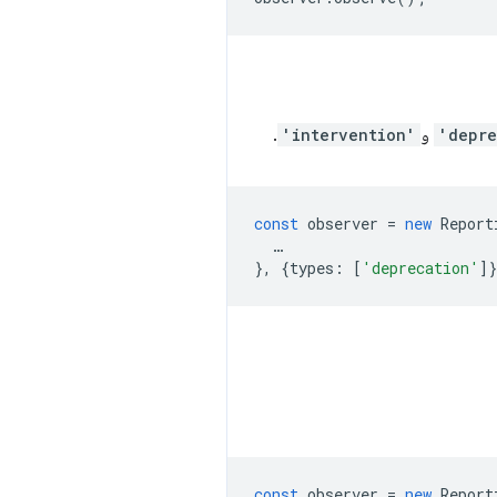
'depre
و
'intervention'
.
const
observer
=
new
Report
…
},
{
types
:
[
'deprecation'
]
const
observer
=
new
Report