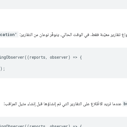
نواع تقارير معيّنة فقط. في الوقت الحالي، يتوفّر نوعان من التقارير:
cation'
ingObserver
((
reports
,
observer
)
=
>
{
});
b
عندما تريد الاطّلاع على التقارير التي تم إنشاؤها قبل إنشاء مثيل المراقب:
ingObserver
((
reports
,
observer
)
=
>
{