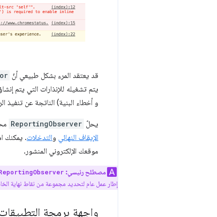
قد يعتقد المرء بشكل طبيعي أنّ
or
و أخطاء البنية) الناتجة عن تنفيذ ال
يحلّ
ReportingObserver
محل
الإيقاف النهائي
و
التدخلات
. يمكنك ا
موقعك الإلكتروني المنشور.
مصطلح رئيسي:
ReportingObserver
إطار عمل عام لتحديد مجموعة من نقاط نهاية الخادم
واجهة برمجة التطبيقات