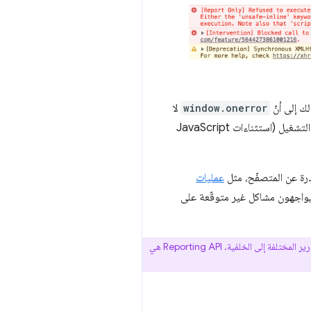
ك إلى أنّ
window.onerror
لا
يتم تشغيله للإنذارات التي يتم إنشاؤها مباشرةً من قِبل وكيل المستخدم نفسه. يتم تشغيله عند حدوث أخطاء وقت التشغيل (استثناءات JavaScript
رة عن المتصفّح، مثل
عمليات
 يواجهون مشاكل غير متوقّعة على
، التي توفّر طريقة شائعة لإرسال هذه التقارير المختلفة إلى الخلفية. Reporting API هي