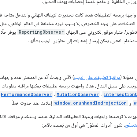
رير إلى الخلفية أو مقدّم خدمة إحصاءات بهدف التحليل.
جهة برمجة التطبيقات هذه، كانت تحذيرات الإيقاف النهائي والتدخل متاحة فق
ء التدخلات، على وجه الخصوص، إلا بسبب قيود مختلفة في العالم الواقعي، مثل 
 تطوير/اختبار موقع إلكتروني على الجهاز.
ReportingObserver
يوفّر حلًا
خدام الفعلي، يمكن إرسال إشعارات إلى مطوّري الويب بشأنها.
مدوّنة (
مراقبة تطبيقك على الويب
) لأنّني وجدتُ أنّه من المدهش عدد واجهات 
يب. على سبيل المثال، هناك واجهات برمجة تطبيقات يمكنها مراقبة معلومات عن ن
PerformanceObserver
.
MutationObserver
،
Intersection
w
و
window.onunhandledrejection
إعلامنا عند حدوث خطأ.
ذيرات لا ترصدها واجهات برمجة التطبيقات الحالية. عندما يستخدم موقعك الإل
متصفّح
، تكون "أدوات المطوّر" هي أول من يُعلمك بالأمر: