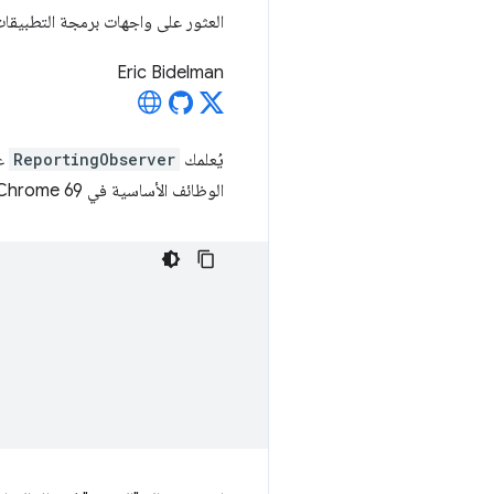
العثور على واجهات برمجة التطبيقات ا
Eric Bidelman
يُعلمك
ReportingObserver
عن
الوظائف الأساسية في Chrome 69. وبدءًا من الإصدار 84 من Chrome، يمكن استخدامها في مهام Chrome.