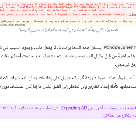
التحذيرات التي يبدأها المتصفّح في "وحدة تحكّم أدوات مطوّري البرامج"
window.onerr
يسجّل هذه التحذيرات. لا، لا يفعل ذلك. ويعود السبب في ذل
رمز البرمجي.
ّك. وتوفّر هذه الميزة طريقة آلية للحصول على إعلامات بشأن التحذيرات الصاد
ستخدامها كأداة إعداد تقارير ولن تضطر إلى القلق بشأن ما إذا كان المستخدمون
هو جزء من مواصفة أكبر، وهي
Reporting API
 للإبلاغ عن المشاكل.