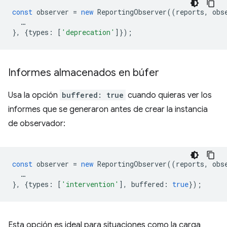
const
observer
=
new
ReportingObserver
((
reports
,
obs
…
},
{
types
:
[
'deprecation'
]});
Informes almacenados en búfer
Usa la opción
buffered: true
cuando quieras ver los
informes que se generaron antes de crear la instancia
de observador:
const
observer
=
new
ReportingObserver
((
reports
,
obs
…
},
{
types
:
[
'intervention'
],
buffered
:
true
});
Esta opción es ideal para situaciones como la carga