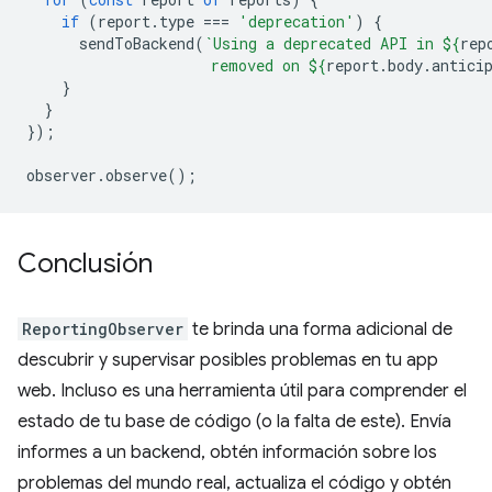
if
(
report
.
type
===
'deprecation'
)
{
sendToBackend
(
`Using a deprecated API in 
${
rep
                     removed on 
${
report
.
body
.
antici
}
}
});
observer
.
observe
();
Conclusión
ReportingObserver
te brinda una forma adicional de
descubrir y supervisar posibles problemas en tu app
web. Incluso es una herramienta útil para comprender el
estado de tu base de código (o la falta de este). Envía
informes a un backend, obtén información sobre los
problemas del mundo real, actualiza el código y obtén