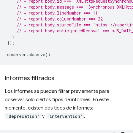
// → report.body.id === 'XMLHttpRequestSynchrono
// → report.body.message === 'Synchronous XMLHtt
// → report.body.lineNumber === 11
// → report.body.columnNumber === 22
// → report.body.sourceFile === 'https://reporti
// → report.body.anticipatedRemoval === <JS_DATE
}
});
observer
.
observe
();
Informes filtrados
Los informes se pueden filtrar previamente para
observar solo ciertos tipos de informes. En este
momento, existen dos tipos de informes:
'deprecation'
y
'intervention'
.