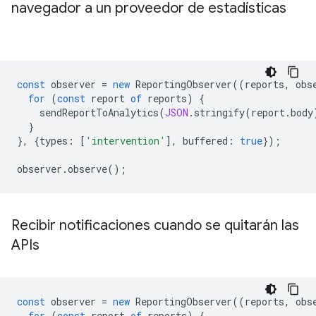
navegador a un proveedor de estadísticas
const
observer
=
new
ReportingObserver
((
reports
,
obs
for
(
const
report
of
reports
)
{
sendReportToAnalytics
(
JSON
.
stringify
(
report
.
body
}
},
{
types
:
[
'intervention'
],
buffered
:
true
});
observer
.
observe
();
Recibir notificaciones cuando se quitarán las
APIs
const
observer
=
new
ReportingObserver
((
reports
,
obs
for
(
const
report
of
reports
)
{