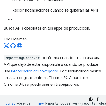
un proveedor de estadísticas
Recibir notificaciones cuando se quitarán las APIs
Busca APIs obsoletas en tus apps de producción.
Eric Bidelman
ReportingObserver
te informa cuando tu sitio usa una
API que dejó de estar disponible o cuando se produce
una
intervención del navegador
. La funcionalidad básica
se lanzó originalmente en Chrome 69. A partir de
Chrome 84, se puede usar en trabajadores.
const
observer
=
new
ReportingObserver
((
reports
,
obs