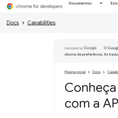
Documentos
Est
Docs
Capabilities
O Google
idioma de preferência. As trad
Página inicial
Docs
Capabi
Conheça 
com a AP