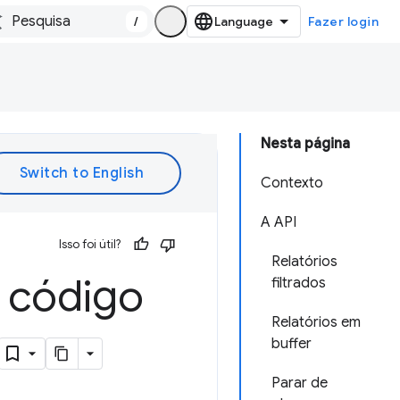
/
Fazer login
Nesta página
Contexto
A API
Isso foi útil?
Relatórios
 código
filtrados
Relatórios em
buffer
Parar de