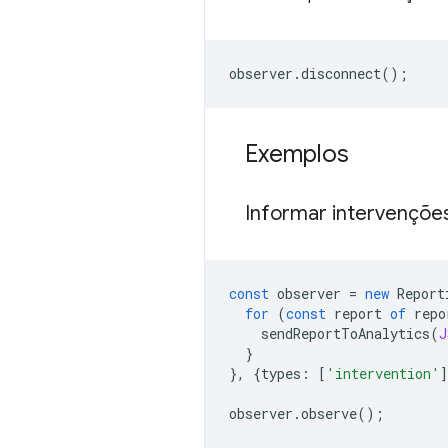
observer
.
disconnect
();
Exemplos
Informar intervençõe
const
observer
=
new
Report
for
(
const
report
of
repo
sendReportToAnalytics
(
J
}
},
{
types
:
[
'intervention'
]
observer
.
observe
();