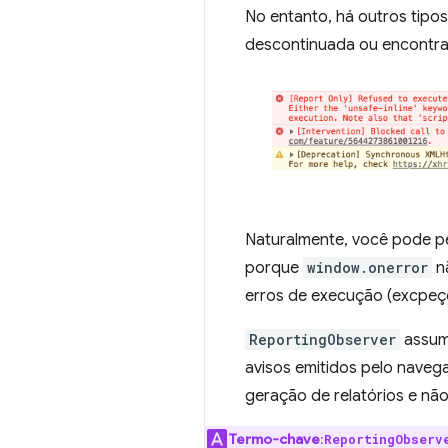
No entanto, há outros tipo
descontinuada ou encontr
Naturalmente, você pode 
porque
window.onerror
nã
erros de execução (excpeçõ
ReportingObserver
assume
avisos emitidos pelo nave
geração de relatórios e nã
Termo-chave
:
ReportingObserv