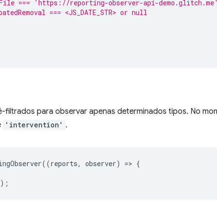
File === 'https://reporting-observer-api-demo.glitch.me
patedRemoval === <JS_DATE_STR> or null
é-filtrados para observar apenas determinados tipos. No mom
e
'intervention'
.
ingObserver
((
reports
,
observer
)
=
>
{
});