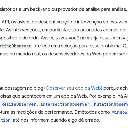
relatórios a um back-end ou provedor de análise para análise.
sa API, os avisos de descontinuação e intervenção só estavam
 As intervenções, em particular, são acionadas apenas por 
spositivo e de rede. Assim, talvez você nem veja essas mensa
rtingObserver
oferece uma solução para esse problema. Q
emas no mundo real, os desenvolvedores da Web podem ser no
ma postagem no blog (
Observar seu app da Web
) porque ach
 coisas que acontecem em um app da Web. Por exemplo, há 
:
ResizeObserver
,
IntersectionObserver
,
MutationObser
tura as medições de performance. E métodos como
window
ction
até nos informam quando algo dá errado.