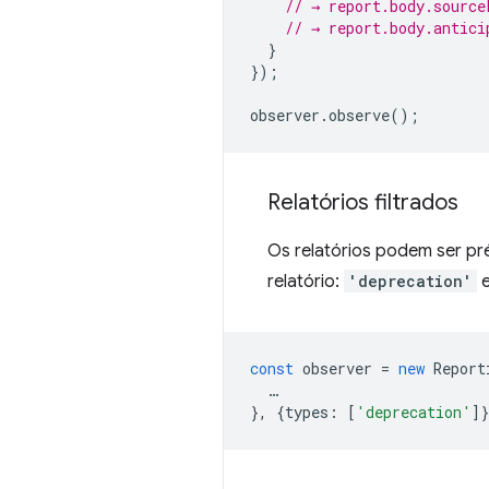
// → report.body.source
// → report.body.antici
}
});
observer
.
observe
();
Relatórios filtrados
Os relatórios podem ser pr
relatório:
'deprecation'
const
observer
=
new
Report
…
},
{
types
:
[
'deprecation'
]