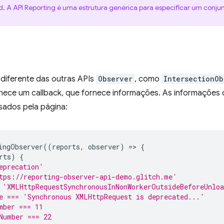
d. A API Reporting é uma estrutura genérica para especificar um conju
diferente das outras APIs
Observer
, como
IntersectionOb
rnece um callback, que fornece informações. As informações 
sados pela página:
ingObserver
((
reports
,
observer
)
=
>
{
rts
)
{
eprecation'
tps://reporting-observer-api-demo.glitch.me'
 'XMLHttpRequestSynchronousInNonWorkerOutsideBeforeUnlo
e === 'Synchronous XMLHttpRequest is deprecated...'
mber === 11
Number === 22