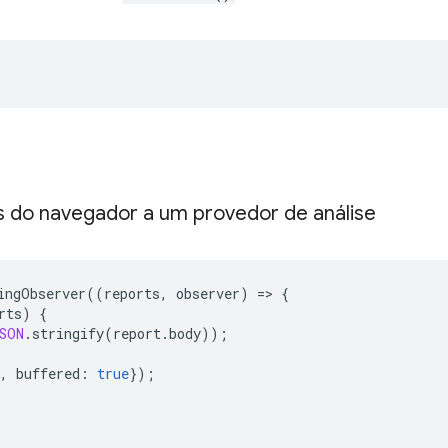
s do navegador a um provedor de análise
ingObserver
((
reports
,
observer
)
=
>
{
rts
)
{
SON
.
stringify
(
report
.
body
));
,
buffered
:
true
});