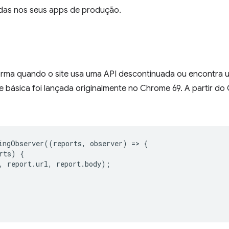
das nos seus apps de produção.
orma quando o site usa uma API descontinuada ou encontra
de básica foi lançada originalmente no Chrome 69. A partir do
ingObserver
((
reports
,
observer
)
=
>
{
rts
)
{
,
report
.
url
,
report
.
body
);