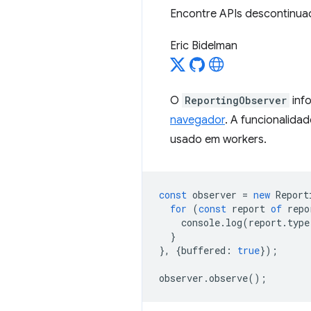
Encontre APIs descontinua
Eric Bidelman
O
ReportingObserver
inf
navegador
. A funcionalida
usado em workers.
const
observer
=
new
Report
for
(
const
report
of
repo
console
.
log
(
report
.
type
}
},
{
buffered
:
true
});
observer
.
observe
();