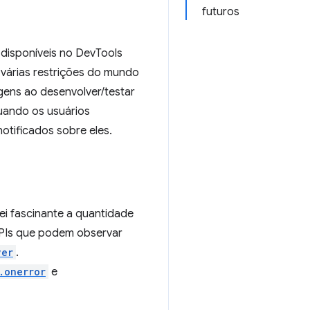
futuros
 disponíveis no DevTools
várias restrições do mundo
gens ao desenvolver/testar
uando os usuários
tificados sobre eles.
ei fascinante a quantidade
APIs que podem observar
ver
.
.onerror
e