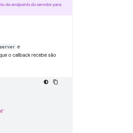
nto de endpoints do servidor para
server
e
que o callback recebe são
ad'