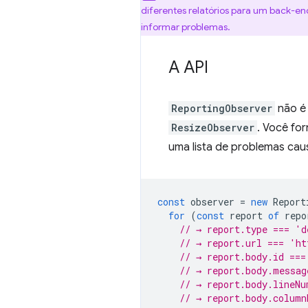
diferentes relatórios para um back-en
informar problemas.
A API
ReportingObserver
não é 
ResizeObserver
. Você fo
uma lista de problemas cau
const
observer
=
new
Report
for
(
const
report
of
repo
// → report.type === 'd
// → report.url === 'ht
// → report.body.id ===
// → report.body.messag
// → report.body.lineNu
// → report.body.column