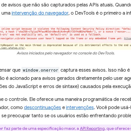
s de avisos que não são capturados pelas APIs atuais. Quand
a uma
intervenção do navegador
, o DevTools é o primeiro a i
Avisos iniciados pelo navegador no console do DevTools.
pensar que
window.onerror
captura esses avisos. Isso não é
o é acionado para avisos gerados diretamente pelo user age
es do JavaScript e erros de sintaxe) causados pela execuçã
 o controle. Ele oferece uma maneira programática de rece
gador, como
descontinuações
e
intervenções
. Você pode usá
o se preocupar tanto se os usuários estão enfrentando probl
faz parte de uma especificação maior, a
API Reporting
, que oferece
er