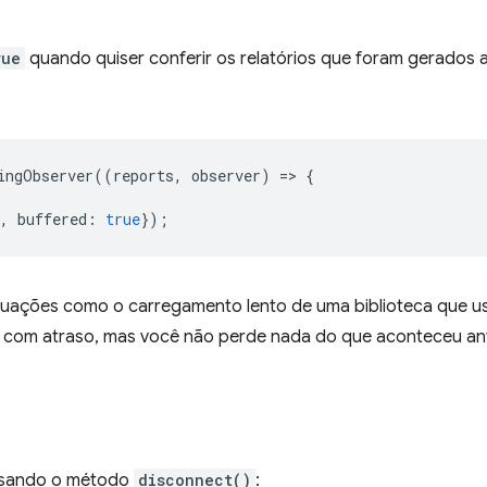
rue
quando quiser conferir os relatórios que foram gerados 
ingObserver
((
reports
,
observer
)
=
>
{
,
buffered
:
true
});
ituações como o carregamento lento de uma biblioteca que 
 com atraso, mas você não perde nada do que aconteceu a
usando o método
disconnect()
: