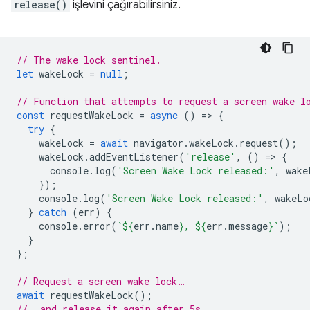
release()
işlevini çağırabilirsiniz.
// The wake lock sentinel.
let
wakeLock
=
null
;
// Function that attempts to request a screen wake l
const
requestWakeLock
=
async
()
=
>
{
try
{
wakeLock
=
await
navigator
.
wakeLock
.
request
();
wakeLock
.
addEventListener
(
'release'
,
()
=
>
{
console
.
log
(
'Screen Wake Lock released:'
,
wake
});
console
.
log
(
'Screen Wake Lock released:'
,
wakeLo
}
catch
(
err
)
{
console
.
error
(
`
${
err
.
name
}
, 
${
err
.
message
}
`
);
}
};
// Request a screen wake lock…
await
requestWakeLock
();
// …and release it again after 5s.