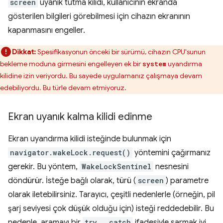
screen
uyanık tutma kilidi, kullanıcının ekranda
gösterilen bilgileri görebilmesi için cihazın ekranının
kapanmasını engeller.
Dikkat:
Spesifikasyonun önceki bir sürümü, cihazın CPU'sunun
bekleme moduna girmesini engelleyen ek bir
uyandırma
system
kilidine izin veriyordu. Bu sayede uygulamanız çalışmaya devam
edebiliyordu. Bu türle devam etmiyoruz.
Ekran uyanık kalma kilidi edinme
Ekran uyandırma kilidi isteğinde bulunmak için
navigator.wakeLock.request()
yöntemini çağırmanız
gerekir. Bu yöntem,
WakeLockSentinel
nesnesini
döndürür. İsteğe bağlı olarak, türü (
screen
) parametre
olarak iletebilirsiniz. Tarayıcı, çeşitli nedenlerle (örneğin, pil
şarj seviyesi çok düşük olduğu için) isteği reddedebilir. Bu
nedenle, aramayı bir
try...catch
ifadesiyle sarmak iyi