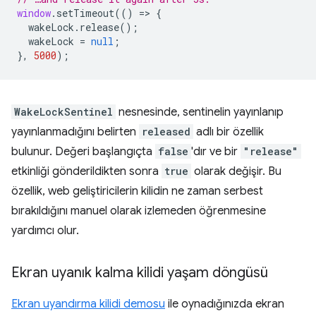
window
.
setTimeout
(()
=
>
{
wakeLock
.
release
();
wakeLock
=
null
;
},
5000
);
WakeLockSentinel
nesnesinde, sentinelin yayınlanıp
yayınlanmadığını belirten
released
adlı bir özellik
bulunur. Değeri başlangıçta
false
'dır ve bir
"release"
etkinliği gönderildikten sonra
true
olarak değişir. Bu
özellik, web geliştiricilerin kilidin ne zaman serbest
bırakıldığını manuel olarak izlemeden öğrenmesine
yardımcı olur.
Ekran uyanık kalma kilidi yaşam döngüsü
Ekran uyandırma kilidi demosu
ile oynadığınızda ekran