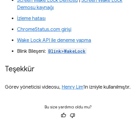
Screen Wake Lock Demosu
|
Screen Wake Lock
Demosu kaynağı
İzleme hatası
ChromeStatus.com girişi
Wake Lock API ile deneme yapma
Blink Bileşeni:
Blink>WakeLock
Teşekkür
Görev yöneticisi videosu,
Henry Lim
'in izniyle kullanılmıştır.
Bu size yardımcı oldu mu?