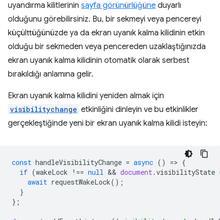
uyandırma kilitlerinin
sayfa görünürlüğüne
duyarlı
olduğunu görebilirsiniz. Bu, bir sekmeyi veya pencereyi
küçülttüğünüzde ya da ekran uyanık kalma kilidinin etkin
olduğu bir sekmeden veya pencereden uzaklaştığınızda
ekran uyanık kalma kilidinin otomatik olarak serbest
bırakıldığı anlamına gelir.
Ekran uyanık kalma kilidini yeniden almak için
visibilitychange
etkinliğini dinleyin ve bu etkinlikler
gerçekleştiğinde yeni bir ekran uyanık kalma kilidi isteyin:
const
handleVisibilityChange
=
async
()
=
>
{
if
(
wakeLock
!==
null
 && 
document
.
visibilityState
await
requestWakeLock
();
}
};