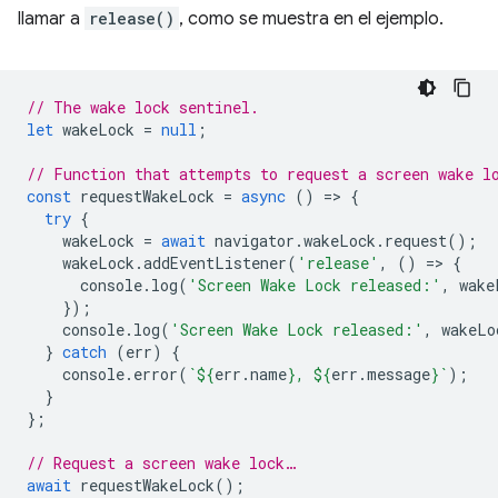
llamar a
release()
, como se muestra en el ejemplo.
// The wake lock sentinel.
let
wakeLock
=
null
;
// Function that attempts to request a screen wake l
const
requestWakeLock
=
async
()
=
>
{
try
{
wakeLock
=
await
navigator
.
wakeLock
.
request
();
wakeLock
.
addEventListener
(
'release'
,
()
=
>
{
console
.
log
(
'Screen Wake Lock released:'
,
wake
});
console
.
log
(
'Screen Wake Lock released:'
,
wakeLo
}
catch
(
err
)
{
console
.
error
(
`
${
err
.
name
}
, 
${
err
.
message
}
`
);
}
};
// Request a screen wake lock…
await
requestWakeLock
();