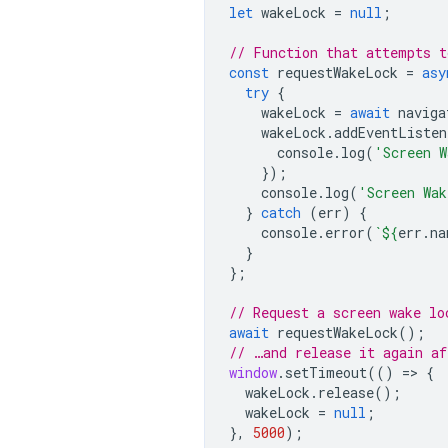
let
wakeLock
=
null
;
// Function that attempts t
const
requestWakeLock
=
asy
try
{
wakeLock
=
await
naviga
wakeLock
.
addEventListen
console
.
log
(
'Screen W
});
console
.
log
(
'Screen Wak
}
catch
(
err
)
{
console
.
error
(
`
${
err
.
na
}
};
// Request a screen wake lo
await
requestWakeLock
();
// …and release it again af
window
.
setTimeout
(()
=
>
{
wakeLock
.
release
();
wakeLock
=
null
;
},
5000
);