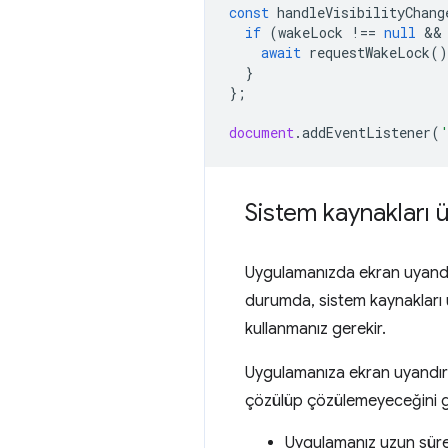
const
handleVisibilityChang
if
(
wakeLock
!==
null
 &&
await
requestWakeLock
()
}
};
document
.
addEventListener
(
Sistem kaynakları ü
Uygulamanızda ekran uyandırm
durumda, sistem kaynakları 
kullanmanız gerekir.
Uygulamanıza ekran uyandırma
çözülüp çözülemeyeceğini 
Uygulamanız uzun süren