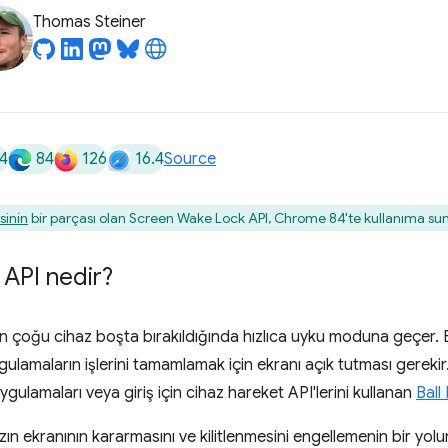
Thomas Steiner
8
4
84
126
16.4
Source
sinin
bir parçası olan Screen Wake Lock API, Chrome 84'te kullanıma su
API nedir?
çin çoğu cihaz boşta bırakıldığında hızlıca uyku moduna geçe
lamaların işlerini tamamlamak için ekranı açık tutması gerekir.
gulamaları veya giriş için cihaz hareket API'lerini kullanan
Ball
azın ekranının kararmasını ve kilitlenmesini engellemenin bir yolu