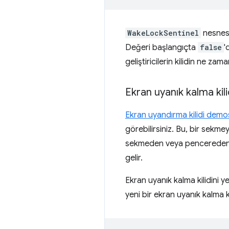
WakeLockSentinel
nesnesi
Değeri başlangıçta
false
'
geliştiricilerin kilidin ne z
Ekran uyanık kalma ki
Ekran uyandırma kilidi demo
görebilirsiniz. Bu, bir sekm
sekmeden veya pencereden uz
gelir.
Ekran uyanık kalma kilidini y
yeni bir ekran uyanık kalma kil