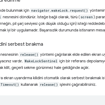
idi edinme
inde bulunmak için
navigator.wakeLock.request()
yöntemini
l
nesnesini döndürür. İsteğe bağlı olarak, türü (
screen
) param
(örneğin, pil şarj seviyesi çok düşük olduğu için) isteği reddedeb
mak iyi bir uygulamadır. Başarısızlık durumunda istisnanın mesajı 
idini serbest bırakma
nesnesinin
release()
yöntemi çağrılarak elde edilen ekran uy
yacınız vardır.
WakeLockSentinel
için bir referans depolamıyo
k kilit, geçerli sekme görünmez hale geldiğinde açılır.
onra ekran uyandırma kilidini otomatik olarak serbest bırakmak i
tTimeout()
kullanarak
release()
işlevini çağırabilirsiniz.