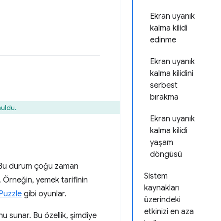
Ekran uyanık
kalma kilidi
edinme
Ekran uyanık
kalma kilidini
serbest
bırakma
nuldu.
Ekran uyanık
kalma kilidi
yaşam
döngüsü
r. Bu durum çoğu zaman
Sistem
 Örneğin, yemek tarifinin
kaynakları
 Puzzle
gibi oyunlar.
üzerindeki
etkinizi en aza
nu sunar. Bu özellik, şimdiye