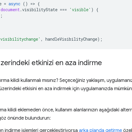
e
=
async
()
=
>
{
 
document
.
visibilityState
===
'visible'
)
{
;
'visibilitychange'
,
handleVisibilityChange
);
zerindeki etkinizi en aza indirme
a kilidi kullanmalı mısınız? Seçeceğiniz yaklaşım, uygulamanızın
üzerindeki etkisini en aza indirmek için uygulamanızda mümkün 
 kilidi eklemeden önce, kullanım alanlarınızın aşağıdaki alter
göz önünde bulundurun:
 indirme işlemleri gerçekleştiriyorsa
arka planda getirme
özel