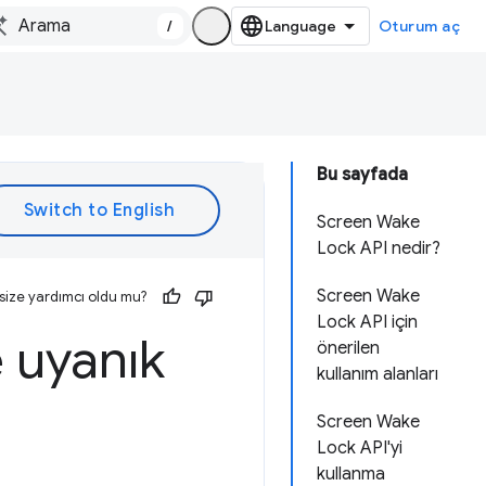
/
Oturum aç
Bu sayfada
Screen Wake
Lock API nedir?
Screen Wake
size yardımcı oldu mu?
Lock API için
e uyanık
önerilen
kullanım alanları
Screen Wake
Lock API'yi
kullanma