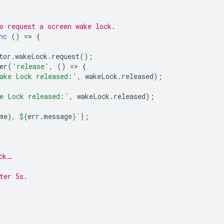
o request a screen wake lock.
nc
()
=
>
{
tor
.
wakeLock
.
request
();
er
(
'release'
,
()
=
>
{
ake Lock released:'
,
wakeLock
.
released
);
e Lock released:'
,
wakeLock
.
released
);
me
}
, 
${
err
.
message
}
`
);
ck…
ter 5s.