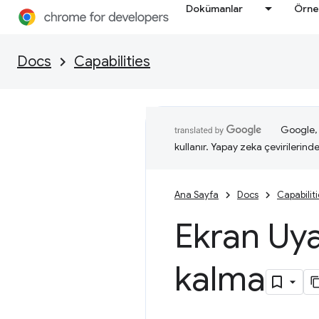
Dokümanlar
Örne
Docs
Capabilities
Google, i
kullanır. Yapay zeka çevirilerinde 
Ana Sayfa
Docs
Capabilit
Ekran Uyan
kalma