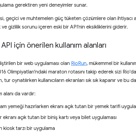
gulama gerektiren yeni deneyimler sunar.
'si, geçici ve muhtemelen güç tüketen çözümlere olan ihtiyacı az
k ve gizlilik sorunu içeren eski bir API'nin eksikliklerini giderir.
I için önerilen kullanım alanları
iştirilen bir web uygulaması olan
RioRun
, mükemmel bir kullanım
16 Olimpiyatları'ndaki maraton rotasını takip ederek sizi Rio'da s
, tur oynatılırken kullanıcıların ekranları sık sık kapanır ve bu da
 alanı da vardır:
şam yemeği hazırlarken ekranı açık tutan bir yemek tarifi uygul
ekranı açık tutan bir biniş kartı veya bilet uygulaması
an kiosk tarzı bir uygulama