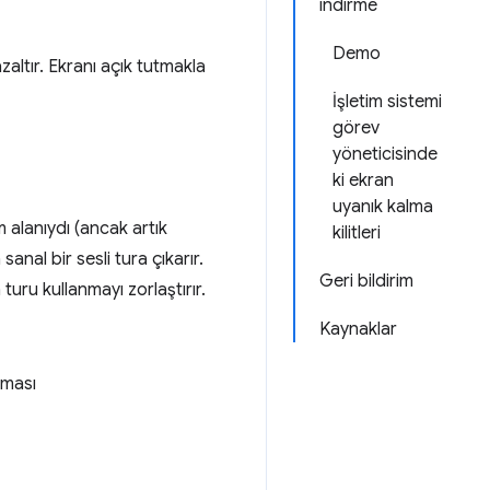
indirme
Demo
altır. Ekranı açık tutmakla
İşletim sistemi
görev
yöneticisinde
ki ekran
uyanık kalma
 alanıydı (ancak artık
kilitleri
anal bir sesli tura çıkarır.
Geri bildirim
 turu kullanmayı zorlaştırır.
Kaynaklar
aması