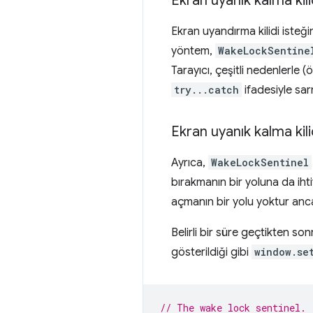
Ekran uyanık kalma kil
Ekran uyandırma kilidi isteğ
yöntem,
WakeLockSentine
Tarayıcı, çeşitli nedenlerle 
try...catch
ifadesiyle sar
Ekran uyanık kalma kil
Ayrıca,
WakeLockSentinel
bırakmanın bir yoluna da ihti
açmanın bir yolu yoktur anca
Belirli bir süre geçtikten s
gösterildiği gibi
window.se
// The wake lock sentinel.