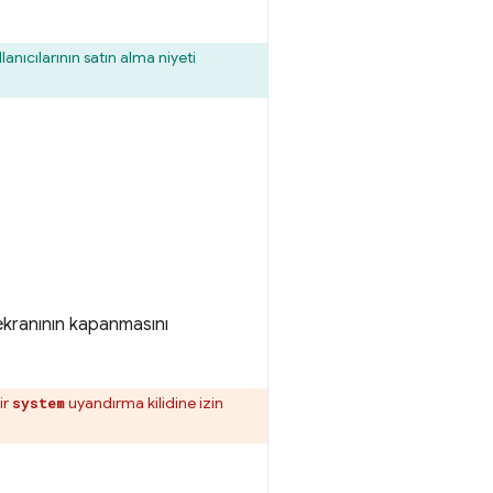
ullanıcılarının satın alma niyeti
n ekranının kapanmasını
ir
uyandırma kilidine izin
system