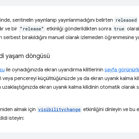
nde, sentinelin yayınlanıp yayınlanmadığını belirten
released
dır ve bir
"release"
etkinliği gönderildikten sonra
true
olarak
aman serbest bırakıldığını manuel olarak izlemeden öğrenmesine y
lidi yaşam döngüsü
su
ile oynadığınızda ekran uyandırma kilitlerinin
sayfa görünür
eyi veya pencereyi küçülttüğünüzde ya da ekran uyanık kalma kili
aklaştığınızda ekran uyanık kalma kilidinin otomatik olarak se
eniden almak için
visibilitychange
etkinliğini dinleyin ve bu 
idi isteyin: