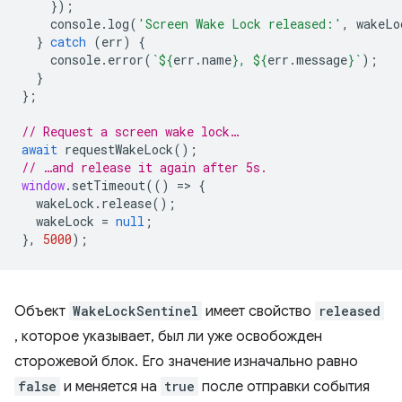
});
console
.
log
(
'Screen Wake Lock released:'
,
wakeLo
}
catch
(
err
)
{
console
.
error
(
`
${
err
.
name
}
, 
${
err
.
message
}
`
);
}
};
// Request a screen wake lock…
await
requestWakeLock
();
// …and release it again after 5s.
window
.
setTimeout
(()
=
>
{
wakeLock
.
release
();
wakeLock
=
null
;
},
5000
);
Объект
WakeLockSentinel
имеет свойство
released
, которое указывает, был ли уже освобожден
сторожевой блок. Его значение изначально равно
false
и меняется на
true
после отправки события