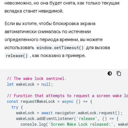
невозможно, но она будет снята, как только текущая
вкладка станет невидимой.
Если вы хотите, чтобы блокировка экрана
автоматически снималась по истечении
определенного периода времени, вы можете
использовать
window.setTimeout()
для вызова
release()
, как показано в примере.
// The wake lock sentinel.
let
wakeLock
=
null
;
// Function that attempts to request a screen wake l
const
requestWakeLock
=
async
()
=
>
{
try
{
wakeLock
=
await
navigator
.
wakeLock
.
request
();
wakeLock
.
addEventListener
(
'release'
,
()
=
>
{
console
.
log
(
'Screen Wake Lock released:'
,
wake