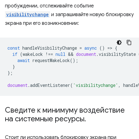
пробуждении, отслеживайте событие
visibilitychange
и запрашивайте новую блокировку
экрана при его возникновении:
const
handleVisibilityChange
=
async
()
=
>
{
if
(
wakeLock
!==
null
 && 
document
.
visibilityState
await
requestWakeLock
();
}
};
document
.
addEventListener
(
'visibilitychange'
,
handle
Сведите к минимуму воздействие
на системные ресурсы
.
Стоит ли использовать блокировку экрана при