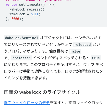
window
.
setTimeout
(()
=
>
{
wakeLock
.
release
();
wakeLock
=
null
;
},
5000
);
WakeLockSentinel
オブジェクトには、センチネルがす
でにリリースされているかどうかを示す
released
とい
うプロパティがあります。値は最初は
false
で、
"release"
イベントがディスパッチされると
true
に変わります。このプロパティを使用すると、ウェブ デベ
ロッパーは手動で追跡しなくても、ロックが解除されたタ
イミングを把握できます。
画面の wake lock のライフサイクル
画面ウェイクロックのデモ
を試すと、画面ウェイクロック