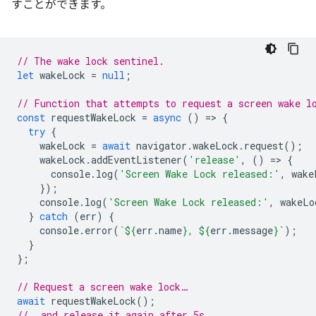
すことができます。
// The wake lock sentinel.
let
wakeLock
=
null
;
// Function that attempts to request a screen wake l
const
requestWakeLock
=
async
()
=
>
{
try
{
wakeLock
=
await
navigator
.
wakeLock
.
request
();
wakeLock
.
addEventListener
(
'release'
,
()
=
>
{
console
.
log
(
'Screen Wake Lock released:'
,
wake
});
console
.
log
(
'Screen Wake Lock released:'
,
wakeLo
}
catch
(
err
)
{
console
.
error
(
`
${
err
.
name
}
, 
${
err
.
message
}
`
);
}
};
// Request a screen wake lock…
await
requestWakeLock
();
// …and release it again after 5s.