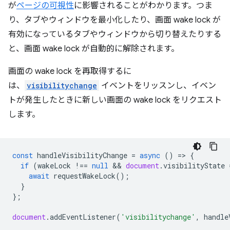
が
ページの可視性
に影響されることがわかります。つま
り、タブやウィンドウを最小化したり、画面 wake lock が
有効になっているタブやウィンドウから切り替えたりする
と、画面 wake lock が自動的に解除されます。
画面の wake lock を再取得するに
は、
visibilitychange
イベントをリッスンし、イベン
トが発生したときに新しい画面の wake lock をリクエスト
します。
const
handleVisibilityChange
=
async
()
=
>
{
if
(
wakeLock
!==
null
 && 
document
.
visibilityState
await
requestWakeLock
();
}
};
document
.
addEventListener
(
'visibilitychange'
,
handle