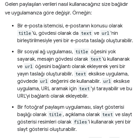
Gelen paylaşılan verileri nasıl kullanacağınız size bağlıdır
ve uygulamanıza göre değişir. Örneğin:
Bir e-posta istemcisi, e-postanın konusu olarak
title
'ü, gövdesi olarak da
text
ve
url
'nin
birleştirilmesiyle yeni bir e-posta taslağı oluşturabilir.
Bir sosyal ağ uygulaması,
title
öğesini yok
sayarak, mesajın gövdesi olarak
text
'ü kullanarak
ve
url
öğesini bağlantı olarak ekleyerek yeni bir
yayın taslağı oluşturabilir.
text
eksikse uygulama,
gövdede
url
değerini de kullanabilir.
url
eksikse
uygulama, URL aramak için
text
'yi tarayabilir ve bu
URL'yi bağlantı olarak ekleyebilir.
Bir fotoğraf paylaşım uygulaması, slayt gösterisi
başlığı olarak
title
, açıklama olarak
text
ve slayt
gösterisi resimleri olarak
files
'i kullanarak yeni bir
slayt gösterisi oluşturabilir.