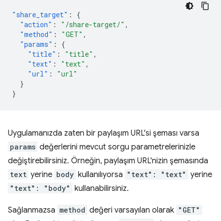
"share_target"
:
{
"action"
:
"/share-target/"
,
"method"
:
"GET"
,
"params"
:
{
"title"
:
"title"
,
"text"
:
"text"
,
"url"
:
"url"
}
}
Uygulamanızda zaten bir paylaşım URL'si şeması varsa
params
değerlerini mevcut sorgu parametrelerinizle
değiştirebilirsiniz. Örneğin, paylaşım URL'nizin şemasında
text
yerine
body
kullanılıyorsa
"text": "text"
yerine
"text": "body"
kullanabilirsiniz.
Sağlanmazsa
method
değeri varsayılan olarak
"GET"