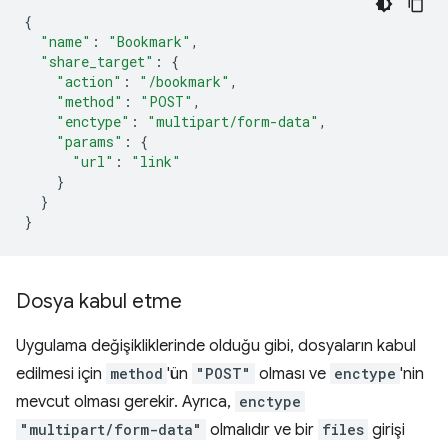
{
"name"
:
"Bookmark"
,
"share_target"
:
{
"action"
:
"/bookmark"
,
"method"
:
"POST"
,
"enctype"
:
"multipart/form-data"
,
"params"
:
{
"url"
:
"link"
}
}
}
Dosya kabul etme
Uygulama değişikliklerinde olduğu gibi, dosyaların kabul
edilmesi için
method
'ün
"POST"
olması ve
enctype
'nin
mevcut olması gerekir. Ayrıca,
enctype
"multipart/form-data"
olmalıdır ve bir
files
girişi