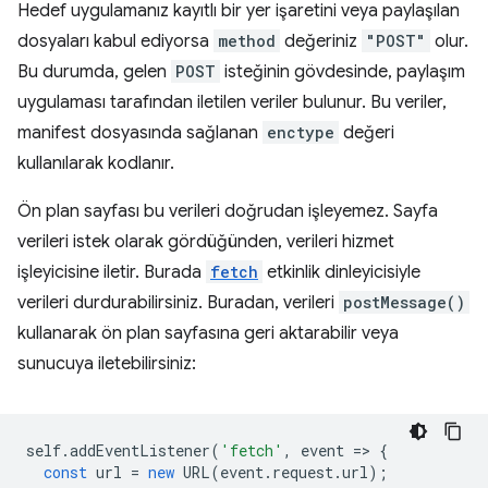
Hedef uygulamanız kayıtlı bir yer işaretini veya paylaşılan
dosyaları kabul ediyorsa
method
değeriniz
"POST"
olur.
Bu durumda, gelen
POST
isteğinin gövdesinde, paylaşım
uygulaması tarafından iletilen veriler bulunur. Bu veriler,
manifest dosyasında sağlanan
enctype
değeri
kullanılarak kodlanır.
Ön plan sayfası bu verileri doğrudan işleyemez. Sayfa
verileri istek olarak gördüğünden, verileri hizmet
işleyicisine iletir. Burada
fetch
etkinlik dinleyicisiyle
verileri durdurabilirsiniz. Buradan, verileri
postMessage()
kullanarak ön plan sayfasına geri aktarabilir veya
sunucuya iletebilirsiniz:
self
.
addEventListener
(
'fetch'
,
event
=
>
{
const
url
=
new
URL
(
event
.
request
.
url
);