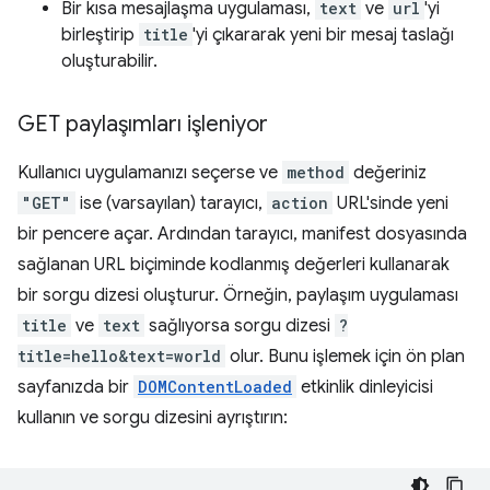
Bir kısa mesajlaşma uygulaması,
text
ve
url
'yi
birleştirip
title
'yi çıkararak yeni bir mesaj taslağı
oluşturabilir.
GET paylaşımları işleniyor
Kullanıcı uygulamanızı seçerse ve
method
değeriniz
"GET"
ise (varsayılan) tarayıcı,
action
URL'sinde yeni
bir pencere açar. Ardından tarayıcı, manifest dosyasında
sağlanan URL biçiminde kodlanmış değerleri kullanarak
bir sorgu dizesi oluşturur. Örneğin, paylaşım uygulaması
title
ve
text
sağlıyorsa sorgu dizesi
?
title=hello&text=world
olur. Bunu işlemek için ön plan
sayfanızda bir
DOMContentLoaded
etkinlik dinleyicisi
kullanın ve sorgu dizesini ayrıştırın: