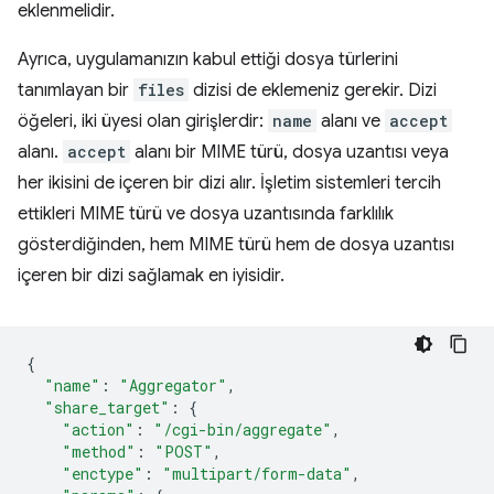
eklenmelidir.
Ayrıca, uygulamanızın kabul ettiği dosya türlerini
tanımlayan bir
files
dizisi de eklemeniz gerekir. Dizi
öğeleri, iki üyesi olan girişlerdir:
name
alanı ve
accept
alanı.
accept
alanı bir MIME türü, dosya uzantısı veya
her ikisini de içeren bir dizi alır. İşletim sistemleri tercih
ettikleri MIME türü ve dosya uzantısında farklılık
gösterdiğinden, hem MIME türü hem de dosya uzantısı
içeren bir dizi sağlamak en iyisidir.
{
"name"
:
"Aggregator"
,
"share_target"
:
{
"action"
:
"/cgi-bin/aggregate"
,
"method"
:
"POST"
,
"enctype"
:
"multipart/form-data"
,