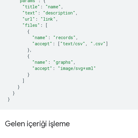
"params"
:
{
"title"
:
"name"
,
"text"
:
"description"
,
"url"
:
"link"
,
"files"
:
[
{
"name"
:
"records"
,
"accept"
:
[
"text/csv"
,
".csv"
]
},
{
"name"
:
"graphs"
,
"accept"
:
"image/svg+xml"
}
]
}
}
}
Gelen içeriği işleme