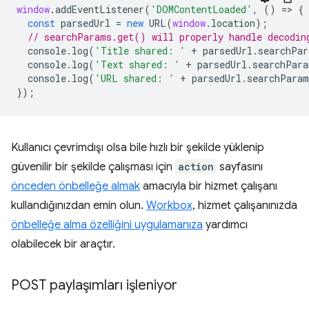
window
.
addEventListener
(
'DOMContentLoaded'
,
()
=
>
{
const
parsedUrl
=
new
URL
(
window
.
location
);
// searchParams.get() will properly handle decodin
console
.
log
(
'Title shared: '
+
parsedUrl
.
searchPar
console
.
log
(
'Text shared: '
+
parsedUrl
.
searchPara
console
.
log
(
'URL shared: '
+
parsedUrl
.
searchParam
});
Kullanıcı çevrimdışı olsa bile hızlı bir şekilde yüklenip
güvenilir bir şekilde çalışması için
action
sayfasını
önceden önbelleğe almak
amacıyla bir hizmet çalışanı
kullandığınızdan emin olun.
Workbox
, hizmet çalışanınızda
önbelleğe alma özelliğini uygulamanıza
yardımcı
olabilecek bir araçtır.
POST paylaşımları işleniyor