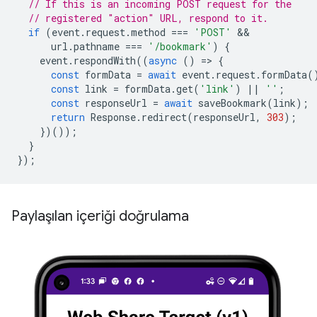
// If this is an incoming POST request for the
// registered "action" URL, respond to it.
if
(
event
.
request
.
method
===
'POST'
url
.
pathname
===
'/bookmark'
)
{
event
.
respondWith
((
async
()
=
>
{
const
formData
=
await
event
.
request
.
formData
(
const
link
=
formData
.
get
(
'link'
)
||
''
;
const
responseUrl
=
await
saveBookmark
(
link
);
return
Response
.
redirect
(
responseUrl
,
303
);
})());
}
});
Paylaşılan içeriği doğrulama