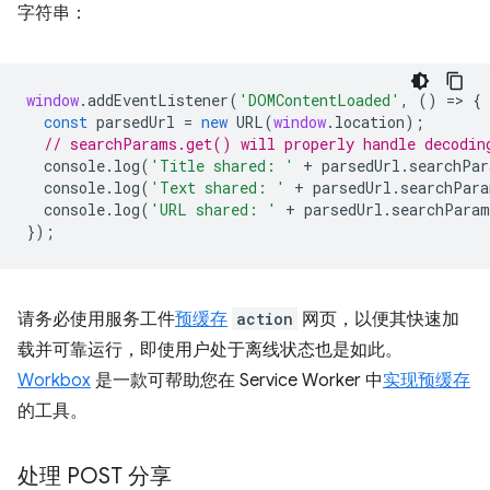
字符串：
window
.
addEventListener
(
'DOMContentLoaded'
,
()
=
>
{
const
parsedUrl
=
new
URL
(
window
.
location
);
// searchParams.get() will properly handle decodin
console
.
log
(
'Title shared: '
+
parsedUrl
.
searchPar
console
.
log
(
'Text shared: '
+
parsedUrl
.
searchPara
console
.
log
(
'URL shared: '
+
parsedUrl
.
searchParam
});
请务必使用服务工件
预缓存
action
网页，以便其快速加
载并可靠运行，即使用户处于离线状态也是如此。
Workbox
是一款可帮助您在 Service Worker 中
实现预缓存
的工具。
处理 POST 分享