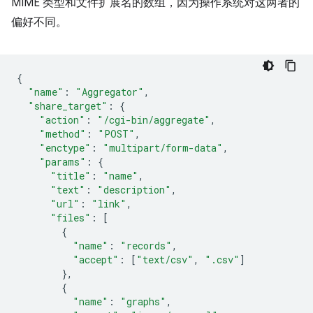
MIME 类型和文件扩展名的数组，因为操作系统对这两者的
偏好不同。
{
"name"
:
"Aggregator"
,
"share_target"
:
{
"action"
:
"/cgi-bin/aggregate"
,
"method"
:
"POST"
,
"enctype"
:
"multipart/form-data"
,
"params"
:
{
"title"
:
"name"
,
"text"
:
"description"
,
"url"
:
"link"
,
"files"
:
[
{
"name"
:
"records"
,
"accept"
:
[
"text/csv"
,
".csv"
]
},
{
"name"
:
"graphs"
,