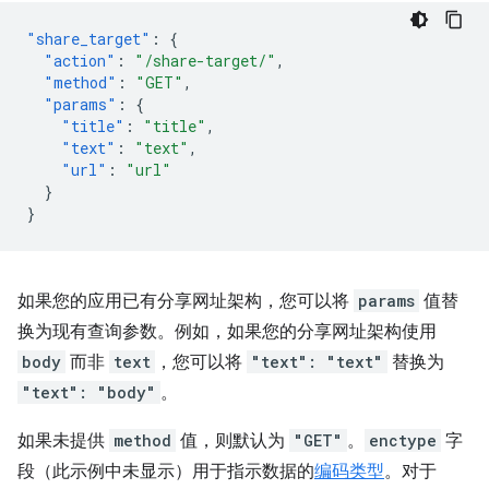
"share_target"
:
{
"action"
:
"/share-target/"
,
"method"
:
"GET"
,
"params"
:
{
"title"
:
"title"
,
"text"
:
"text"
,
"url"
:
"url"
}
}
如果您的应用已有分享网址架构，您可以将
params
值替
换为现有查询参数。例如，如果您的分享网址架构使用
body
而非
text
，您可以将
"text": "text"
替换为
"text": "body"
。
如果未提供
method
值，则默认为
"GET"
。
enctype
字
段（此示例中未显示）用于指示数据的
编码类型
。对于