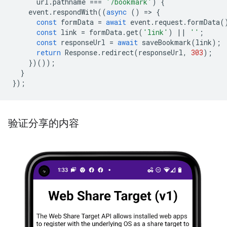
url
.
pathname
===
'/bookmark'
)
{
event
.
respondWith
((
async
()
=
>
{
const
formData
=
await
event
.
request
.
formData
(
const
link
=
formData
.
get
(
'link'
)
||
''
;
const
responseUrl
=
await
saveBookmark
(
link
);
return
Response
.
redirect
(
responseUrl
,
303
);
})());
}
});
验证分享的内容